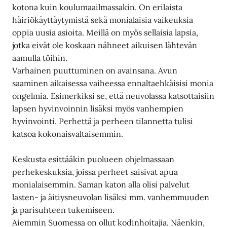
kotona kuin koulumaailmassakin. On erilaista
häiriökäyttäytymistä sekä monialaisia vaikeuksia
oppia uusia asioita. Meillä on myös sellaisia lapsia,
jotka eivät ole koskaan nähneet aikuisen lähtevän
aamulla töihin.
Varhainen puuttuminen on avainsana. Avun
saaminen aikaisessa vaiheessa ennaltaehkäisisi monia
ongelmia. Esimerkiksi se, että neuvolassa katsottaisiin
lapsen hyvinvoinnin lisäksi myös vanhempien
hyvinvointi. Perhettä ja perheen tilannetta tulisi
katsoa kokonaisvaltaisemmin.
Keskusta esittääkin puolueen ohjelmassaan
perhekeskuksia, joissa perheet saisivat apua
monialaisemmin. Saman katon alla olisi palvelut
lasten- ja äitiysneuvolan lisäksi mm. vanhemmuuden
ja parisuhteen tukemiseen.
Aiemmin Suomessa on ollut kodinhoitajia. Näenkin,