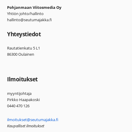
Pohjanmaan Viitosmedia Oy
Yhtiön johto/hallinto
hallinto@seutumajakka.fi
Yhteystiedot
Rautatienkatu 5 L1
86300 Oulainen
Ilmoitukset
myyntijohtaja
Pirkko Haapakoski
0440 470 126
ilmoitukset@seutumajakka.fi
Kaupalliset ilmoitukset