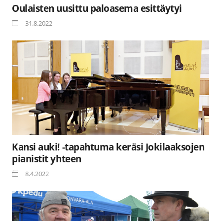
Oulaisten uusittu paloasema esittäytyi
31.8.2022
Kansi auki! -tapahtuma keräsi Jokilaaksojen
pianistit yhteen
8.4.2022