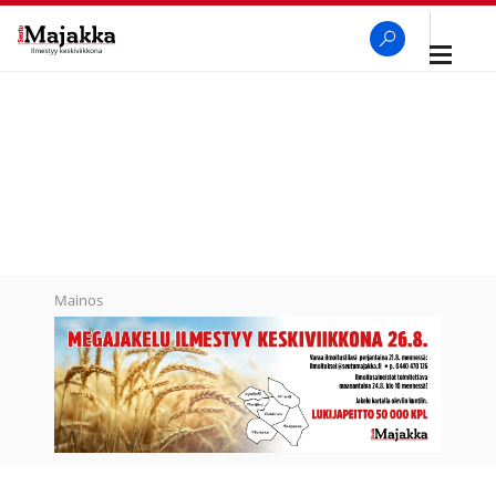
Avaa
navigaa
SeutuMajakka
Haku
Mainos