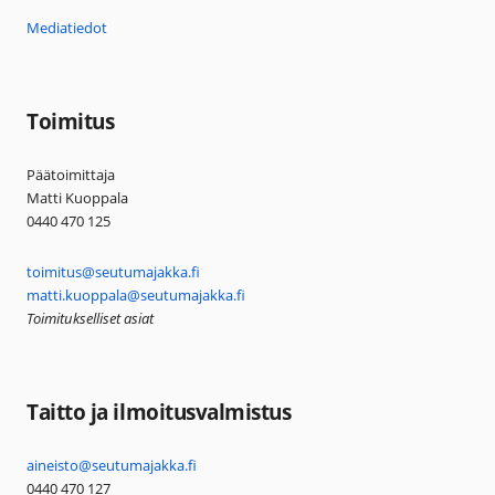
Mediatiedot
Toimitus
Päätoimittaja
Matti Kuoppala
0440 470 125
toimitus@seutumajakka.fi
matti.kuoppala@seutumajakka.fi
Toimitukselliset asiat
Taitto ja ilmoitusvalmistus
aineisto@seutumajakka.fi
0440 470 127