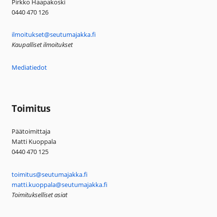
Pirkko Haapakoski
0440 470 126
ilmoitukset@seutumajakka.fi
Kaupalliset ilmoitukset
Mediatiedot
Toimitus
Päätoimittaja
Matti Kuoppala
0440 470 125
toimitus@seutumajakka.fi
matti.kuoppala@seutumajakka.fi
Toimitukselliset asiat