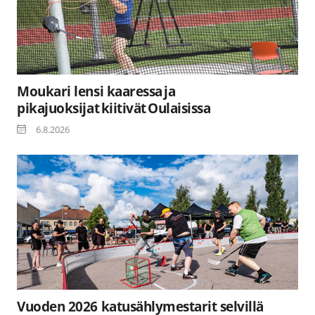
Moukari lensi kaaressa ja
pikajuoksijat kiitivät Oulaisissa
6.8.2026
Vuoden 2026 katusählymestarit selvillä