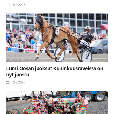
5.8.2026
Lumi-Oosan juoksut Kuninkuusraveissa on
nyt juostu
3.8.2026