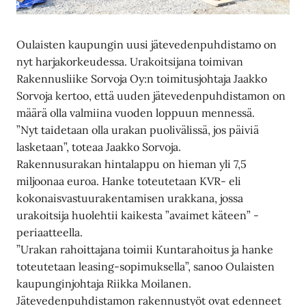
Oulaisten kaupungin uusi jätevedenpuhdistamo on
nyt harjakorkeudessa. Urakoitsijana toimivan
Rakennusliike Sorvoja Oy:n toimitusjohtaja Jaakko
Sorvoja kertoo, että uuden jätevedenpuhdistamon on
määrä olla valmiina vuoden loppuun mennessä.
”Nyt taidetaan olla urakan puolivälissä, jos päiviä
lasketaan”, toteaa Jaakko Sorvoja.
Rakennusurakan hintalappu on hieman yli 7,5
miljoonaa euroa. Hanke toteutetaan KVR- eli
kokonaisvastuurakentamisen urakkana, jossa
urakoitsija huolehtii kaikesta ”avaimet käteen” -
periaatteella.
”Urakan rahoittajana toimii Kuntarahoitus ja hanke
toteutetaan leasing-sopimuksella”, sanoo Oulaisten
kaupunginjohtaja Riikka Moilanen.
Jätevedenpuhdistamon rakennustyöt ovat edenneet