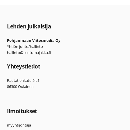
Lehden julkaisija
Pohjanmaan Viitosmedia Oy
Yhtiön johto/hallinto
hallinto@seutumajakka.fi
Yhteystiedot
Rautatienkatu 5 L1
86300 Oulainen
Ilmoitukset
myyntijohtaja