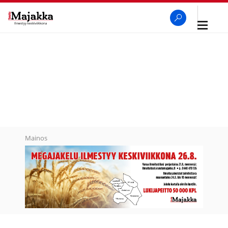
Avaa
navigaa
SeutuMajakka
Haku
Mainos