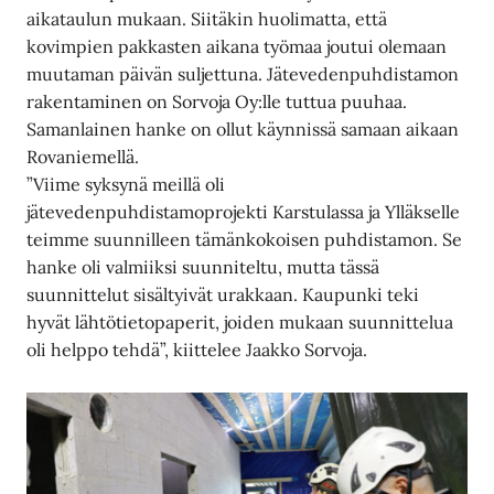
aikataulun mukaan. Siitäkin huolimatta, että
kovimpien pakkasten aikana työmaa joutui olemaan
muutaman päivän suljettuna. Jätevedenpuhdistamon
rakentaminen on Sorvoja Oy:lle tuttua puuhaa.
Samanlainen hanke on ollut käynnissä samaan aikaan
Rovaniemellä.
”Viime syksynä meillä oli
jätevedenpuhdistamoprojekti Karstulassa ja Ylläkselle
teimme suunnilleen tämänkokoisen puhdistamon. Se
hanke oli valmiiksi suunniteltu, mutta tässä
suunnittelut sisältyivät urakkaan. Kaupunki teki
hyvät lähtötietopaperit, joiden mukaan suunnittelua
oli helppo tehdä”, kiittelee Jaakko Sorvoja.