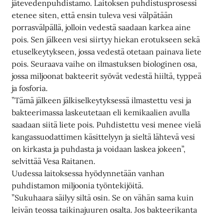
jätevedenpuhdistamo. Laitoksen puhdistusprosessi
etenee siten, että ensin tuleva vesi välpätään
porrasvälpällä, jolloin vedestä saadaan karkea aine
pois. Sen jälkeen vesi siirtyy hiekan erotukseen sekä
etuselkeytykseen, jossa vedestä otetaan painava liete
pois. Seuraava vaihe on ilmastuksen biologinen osa,
jossa miljoonat bakteerit syövät vedestä hiiltä, typpeä
ja fosforia.
”Tämä jälkeen jälkiselkeytyksessä ilmastettu vesi ja
bakteerimassa laskeutetaan eli kemikaalien avulla
saadaan siitä liete pois. Puhdistettu vesi menee vielä
kangassuodattimen käsittelyyn ja sieltä lähtevä vesi
on kirkasta ja puhdasta ja voidaan laskea jokeen”,
selvittää Vesa Raitanen.
Uudessa laitoksessa hyödynnetään vanhan
puhdistamon miljoonia työntekijöitä.
”Sukuhaara säilyy siltä osin. Se on vähän sama kuin
leivän teossa taikinajuuren osalta. Jos bakteerikanta