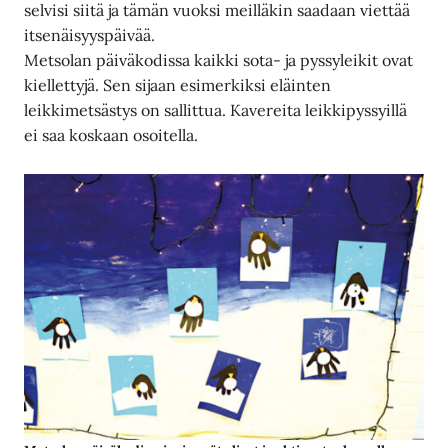
selvisi siitä ja tämän vuoksi meilläkin saadaan viettää
itsenäisyyspäivää.
Metsolan päiväkodissa kaikki sota- ja pyssyleikit ovat
kiellettyjä. Sen sijaan esimerkiksi eläinten
leikkimetsästys on sallittua. Kavereita leikkipyssyillä
ei saa koskaan osoitella.