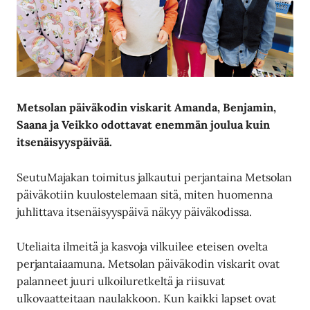
Metsolan päiväkodin viskarit Amanda, Benjamin,
Saana ja Veikko odottavat enemmän joulua kuin
itsenäisyyspäivää.
SeutuMajakan toimitus jalkautui perjantaina Metsolan
päiväkotiin kuulostelemaan sitä, miten huomenna
juhlittava itsenäisyyspäivä näkyy päiväkodissa.
Uteliaita ilmeitä ja kasvoja vilkuilee eteisen ovelta
perjantaiaamuna. Metsolan päiväkodin viskarit ovat
palanneet juuri ulkoiluretkeltä ja riisuvat
ulkovaatteitaan naulakkoon. Kun kaikki lapset ovat