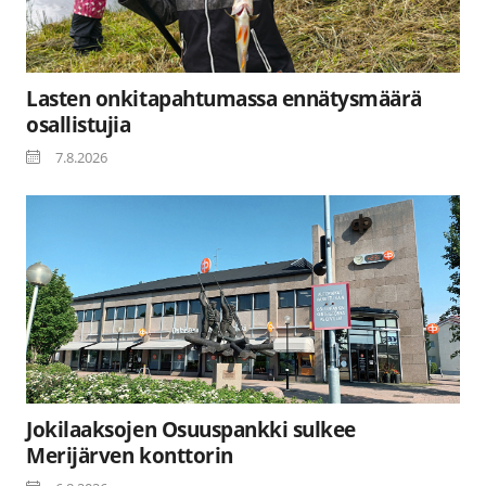
Lasten onkitapahtumassa ennätysmäärä
osallistujia
7.8.2026
Jokilaaksojen Osuuspankki sulkee
Merijärven konttorin