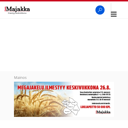
Avaa
navigaa
SeutuMajakka
Haku
Mainos