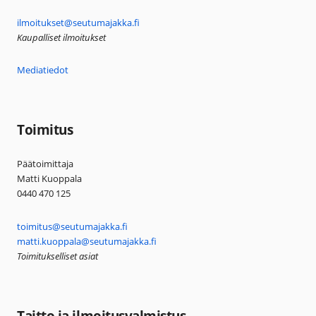
ilmoitukset@seutumajakka.fi
Kaupalliset ilmoitukset
Mediatiedot
Toimitus
Päätoimittaja
Matti Kuoppala
0440 470 125
toimitus@seutumajakka.fi
matti.kuoppala@seutumajakka.fi
Toimitukselliset asiat
Taitto ja ilmoitusvalmistus