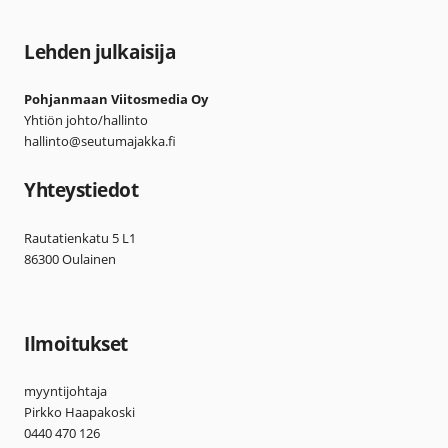
Lehden julkaisija
Pohjanmaan Viitosmedia Oy
Yhtiön johto/hallinto
hallinto@seutumajakka.fi
Yhteystiedot
Rautatienkatu 5 L1
86300 Oulainen
Ilmoitukset
myyntijohtaja
Pirkko Haapakoski
0440 470 126