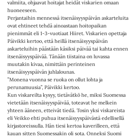
valmiita, ohjaavat hoitajat heidät viskarien omaan
huoneeseen.
Perjantaihin mennessä itsenäisyyspäivän askarteluita
ovat ehtineet tehdä ainoastaan hoitopaikan
pienimmät eli 1-3-vuotiaat Hiiret. Viskarien opettaja
Päivikki kertoo, että heillä itsenäisyyspäivän
askarteluihin päästään käsiksi päivää tai kahta ennen
itsenäisyyspäivää. Tänään tiistaina on luvassa
muutakin kivaa, nimittäin perinteinen
itsenäisyyspäivän juhlalounas.
”Monena vuonna se ruoka on ollut lohta ja
perunamuusia”, Päivikki kertoo.
Kun viskareilta kysyy, tietävätkö he, miksi Suomessa
vietetään itsenäisyyspäivää, toteavat he melkein
yhteen ääneen, etteivät tiedä. Tosin yksi viskareista
eli Veikko ehti puhua itsenäisyyspäivästä edellisellä
kirjastoreissulla. Hän tiesi kertoa kaverilleen, että
kauan sitten Suomessakin oli sota. Onneksi Suomi