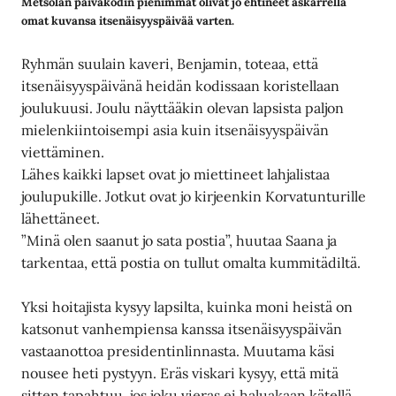
Metsolan päiväkodin pienimmät olivat jo ehtineet askarrella
omat kuvansa itsenäisyyspäivää varten.
Ryhmän suulain kaveri, Benjamin, toteaa, että
itsenäisyyspäivänä heidän kodissaan koristellaan
joulukuusi. Joulu näyttääkin olevan lapsista paljon
mielenkiintoisempi asia kuin itsenäisyyspäivän
viettäminen.
Lähes kaikki lapset ovat jo miettineet lahjalistaa
joulupukille. Jotkut ovat jo kirjeenkin Korvatunturille
lähettäneet.
”Minä olen saanut jo sata postia”, huutaa Saana ja
tarkentaa, että postia on tullut omalta kummitädiltä.
Yksi hoitajista kysyy lapsilta, kuinka moni heistä on
katsonut vanhempiensa kanssa itsenäisyyspäivän
vastaanottoa presidentinlinnasta. Muutama käsi
nousee heti pystyyn. Eräs viskari kysyy, että mitä
sitten tapahtuu, jos joku vieras ei haluakaan kätellä