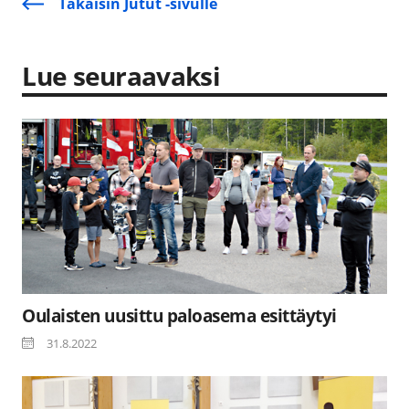
Takaisin Jutut -sivulle
Lue seuraavaksi
Oulaisten uusittu paloasema esittäytyi
31.8.2022