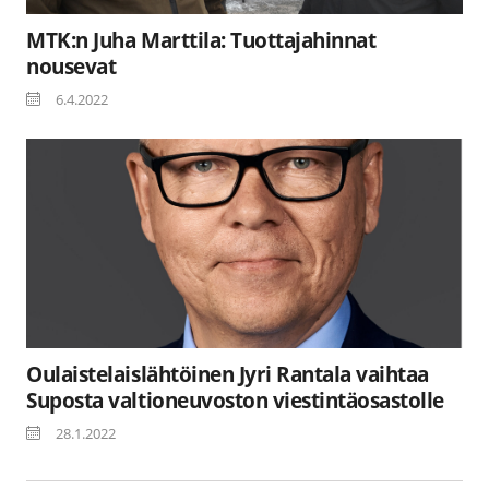
MTK:n Juha Marttila: Tuottajahinnat
nousevat
6.4.2022
Oulaistelaislähtöinen Jyri Rantala vaihtaa
Suposta valtioneuvoston viestintäosastolle
28.1.2022