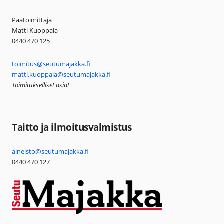
Päätoimittaja
Matti Kuoppala
0440 470 125
toimitus@seutumajakka.fi
matti.kuoppala@seutumajakka.fi
Toimitukselliset asiat
Taitto ja ilmoitusvalmistus
aineisto@seutumajakka.fi
0440 470 127