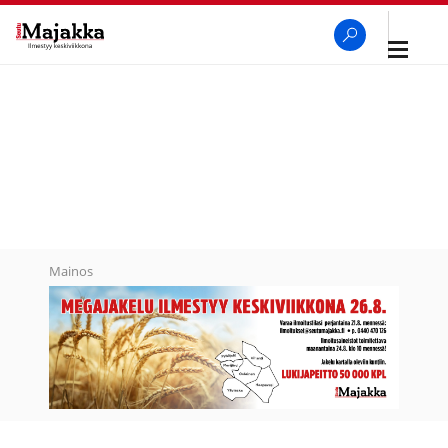
Avaa
navigaa
SeutuMajakka
Haku
Mainos