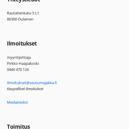
Rautatienkatu 5 L1
86300 Oulainen
Ilmoitukset
myyntijohtaja
Pirkko Haapakoski
0440 470 126
ilmoitukset@seutumajakka.fi
Kaupalliset ilmoitukset
Mediatiedot
Toimitus