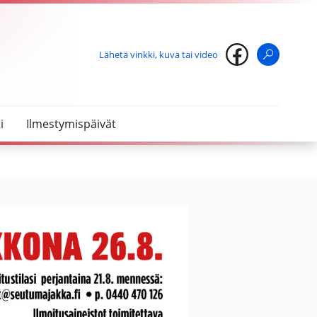
Lähetä vinkki, kuva tai video
Haku
i
Ilmestymispäivät