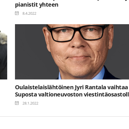
pianistit yhteen
8.4.2022
Oulaistelaislähtöinen Jyri Rantala vaihtaa
Suposta valtioneuvoston viestintäosastol
28.1.2022