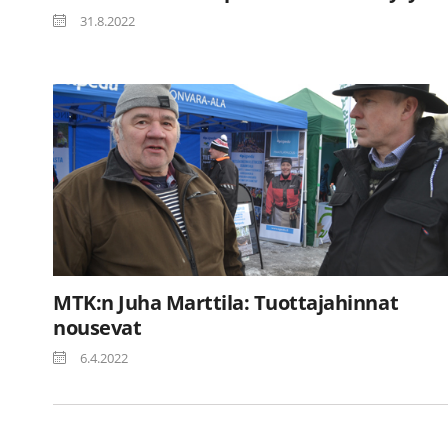
31.8.2022
MTK:n Juha Marttila: Tuottajahinnat
nousevat
6.4.2022