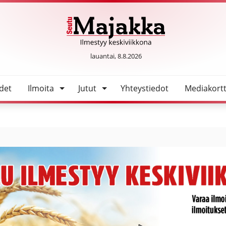
tuslaitos paikalle
SeutuMajakka
lauantai, 8.8.2026
det
Ilmoita
Jutut
Yhteystiedot
Mediakortt