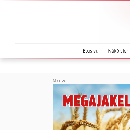
SeutuMajakka
Naakka pesi talotuulettimen poistoputkeen – pelas
Etusivu
Näköisleh
Mainos