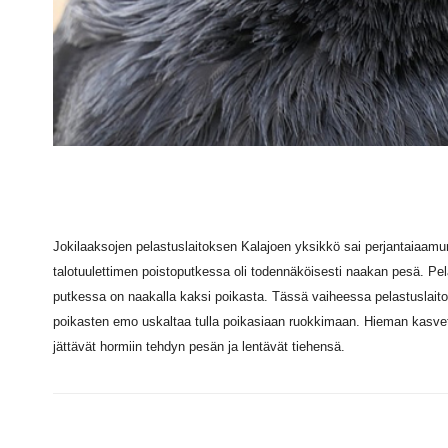
Jokilaaksojen pelastuslaitoksen Kalajoen yksikkö sai perjantaiaamun
talotuulettimen poistoputkessa oli todennäköisesti naakan pesä. Pel
putkessa on naakalla kaksi poikasta. Tässä vaiheessa pelastuslaitos
poikasten emo uskaltaa tulla poikasiaan ruokkimaan. Hieman kasve
jättävät hormiin tehdyn pesän ja lentävät tiehensä.