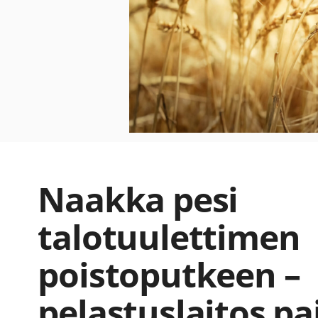
Naakka pesi
talotuulettimen
poistoputkeen –
pelastuslaitos pa