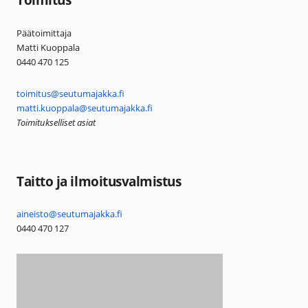
Päätoimittaja
Matti Kuoppala
0440 470 125
toimitus@seutumajakka.fi
matti.kuoppala@seutumajakka.fi
Toimitukselliset asiat
Taitto ja ilmoitusvalmistus
aineisto@seutumajakka.fi
0440 470 127