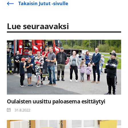
Takaisin Jutut -sivulle
Lue seuraavaksi
Oulaisten uusittu paloasema esittäytyi
31.8.2022