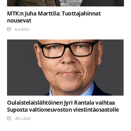
MTK:n Juha Marttila: Tuottajahinnat
nousevat
6.4.2022
Oulaistelaislähtöinen Jyri Rantala vaihtaa
Suposta valtioneuvoston viestintäosastolle
28.1.2022