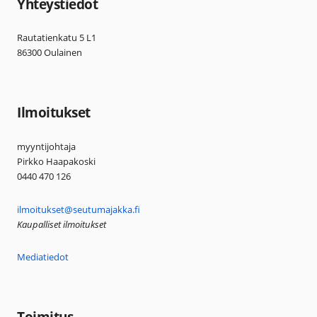
Yhteystiedot
Rautatienkatu 5 L1
86300 Oulainen
Ilmoitukset
myyntijohtaja
Pirkko Haapakoski
0440 470 126
ilmoitukset@seutumajakka.fi
Kaupalliset ilmoitukset
Mediatiedot
Toimitus