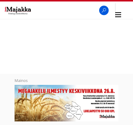
Avaa
navigaa
SeutuMajakka
Haku
Mainos