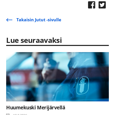
Takaisin Jutut -sivulle
Lue seuraavaksi
Huumekuski Merijärvellä