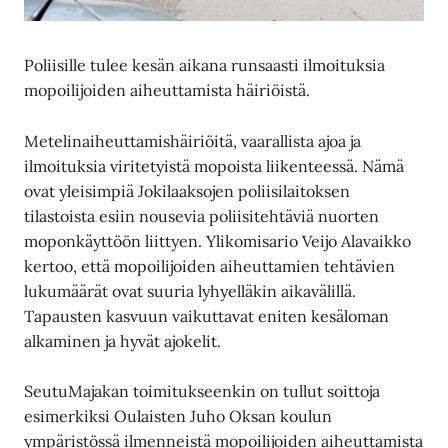
Poliisille tulee kesän aikana runsaasti ilmoituksia
mopoilijoiden aiheuttamista häiriöistä.
Metelinaiheuttamishäiriöitä, vaarallista ajoa ja
ilmoituksia viritetyistä mopoista liikenteessä. Nämä
ovat yleisimpiä Jokilaaksojen poliisilaitoksen
tilastoista esiin nousevia poliisitehtäviä nuorten
moponkäyttöön liittyen. Ylikomisario Veijo Alavaikko
kertoo, että mopoilijoiden aiheuttamien tehtävien
lukumäärät ovat suuria lyhyelläkin aikavälillä.
Tapausten kasvuun vaikuttavat eniten kesäloman
alkaminen ja hyvät ajokelit.
SeutuMajakan toimitukseenkin on tullut soittoja
esimerkiksi Oulaisten Juho Oksan koulun
ympäristössä ilmenneistä mopoilijoiden aiheuttamista