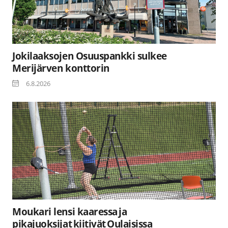
Jokilaaksojen Osuuspankki sulkee
Merijärven konttorin
6.8.2026
Moukari lensi kaaressa ja
pikajuoksijat kiitivät Oulaisissa