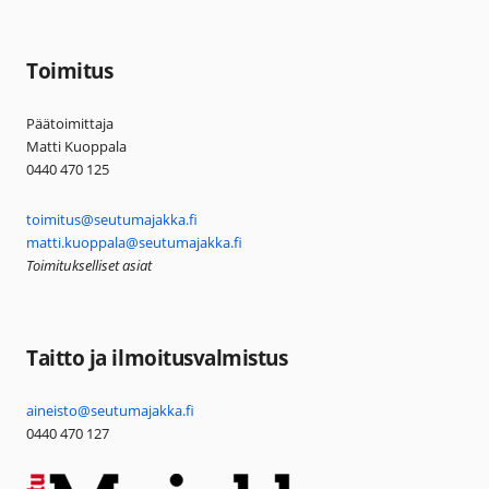
Toimitus
Päätoimittaja
Matti Kuoppala
0440 470 125
toimitus@seutumajakka.fi
matti.kuoppala@seutumajakka.fi
Toimitukselliset asiat
Taitto ja ilmoitusvalmistus
aineisto@seutumajakka.fi
0440 470 127