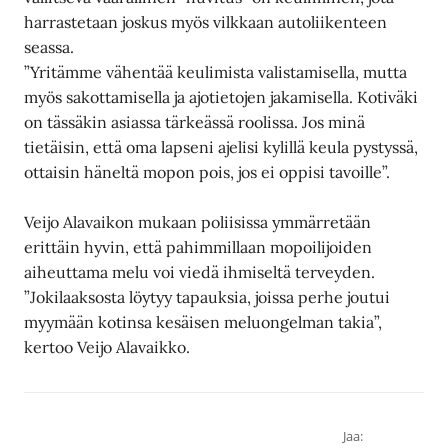
harrastetaan joskus myös vilkkaan autoliikenteen
seassa.
”Yritämme vähentää keulimista valistamisella, mutta
myös sakottamisella ja ajotietojen jakamisella. Kotiväki
on tässäkin asiassa tärkeässä roolissa. Jos minä
tietäisin, että oma lapseni ajelisi kylillä keula pystyssä,
ottaisin häneltä mopon pois, jos ei oppisi tavoille”.
Veijo Alavaikon mukaan poliisissa ymmärretään
erittäin hyvin, että pahimmillaan mopoilijoiden
aiheuttama melu voi viedä ihmiseltä terveyden.
”Jokilaaksosta löytyy tapauksia, joissa perhe joutui
myymään kotinsa kesäisen meluongelman takia”,
kertoo Veijo Alavaikko.
Jaa: