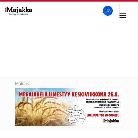
Avaa
navigaa
SeutuMajakka
Haku
Mainos