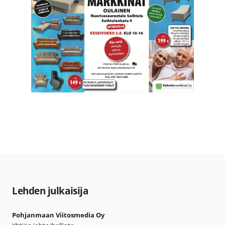
Lehden julkaisija
Pohjanmaan Viitosmedia Oy