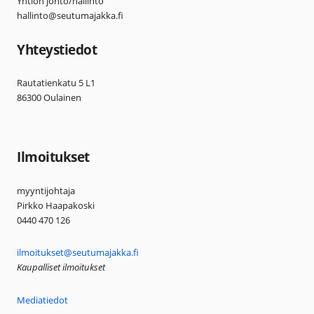
Yhtiön johto/hallinto
hallinto@seutumajakka.fi
Yhteystiedot
Rautatienkatu 5 L1
86300 Oulainen
Ilmoitukset
myyntijohtaja
Pirkko Haapakoski
0440 470 126
ilmoitukset@seutumajakka.fi
Kaupalliset ilmoitukset
Mediatiedot