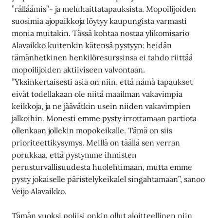
”rälläämis”- ja meluhaittatapauksista. Mopoilijoiden
suosimia ajopaikkoja löytyy kaupungista varmasti
monia muitakin. Tässä kohtaa nostaa ylikomisario
Alavaikko kuitenkin kätensä pystyyn: heidän
tämänhetkinen henkilöresurssinsa ei tahdo riittää
mopoilijoiden aktiiviseen valvontaan.
”Yksinkertaisesti asia on niin, että nämä tapaukset
eivät todellakaan ole niitä maailman vakavimpia
keikkoja, ja ne jäävätkin usein niiden vakavimpien
jalkoihin. Monesti emme pysty irrottamaan partiota
ollenkaan jollekin mopokeikalle. Tämä on siis
prioriteettikysymys. Meillä on täällä sen verran
porukkaa, että pystymme ihmisten
perusturvallisuudesta huolehtimaan, mutta emme
pysty jokaiselle päristelykeikalel singahtamaan”, sanoo
Veijo Alavaikko.
Tämän vuoksi poliisi onkin ollut aloitteellinen niin