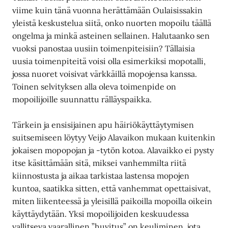
viime kuin tänä vuonna herättämään Oulaisissakin
yleistä keskustelua siitä, onko nuorten mopoilu täällä
ongelma ja minkä asteinen sellainen. Halutaanko sen
vuoksi panostaa uusiin toimenpiteisiin? Tällaisia
uusia toimenpiteitä voisi olla esimerkiksi mopotalli,
jossa nuoret voisivat värkkäillä mopojensa kanssa.
Toinen selvityksen alla oleva toimenpide on
mopoilijoille suunnattu rälläyspaikka.
Tärkein ja ensisijainen apu häiriökäyttäytymisen
suitsemiseen löytyy Veijo Alavaikon mukaan kuitenkin
jokaisen mopopojan ja -tytön kotoa. Alavaikko ei pysty
itse käsittämään sitä, miksei vanhemmilta riitä
kiinnostusta ja aikaa tarkistaa lastensa mopojen
kuntoa, saatikka sitten, että vanhemmat opettaisivat,
miten liikenteessä ja yleisillä paikoilla mopoilla oikein
käyttäydytään. Yksi mopoilijoiden keskuudessa
vallitseva vaarallinen ”huvitus” on keuliminen, jota