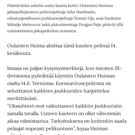
Päättäväisin askelin uutta kautta kohti. Oulaisten Huiman
jalkapallojaoston puheenjohtaja Juho Hanhisalo,
edustusjoukkueen joukkueenjohtaja Tommi Oja, uusi hankinta
Mihaljo Melezovic sekä päävalmentaja Dragan Pejic pitävät yllä
oulaistelaisen jalkapalloilun mainetta.
Oulaisten Huima aloittaa tämä kauden pelinsä 14.
kesäkuuta.
lmassa on paljon kysymysmerkkejä, kun miesten III-
divisioona pyörähtää käyntiin Oulaisten Huiman
osalta 14.6. Torniossa. Koronavirusepidemia on
sekoittanut kaikkien joukkueiden harjoittelua
merkittävästi.
”Olosuhteet ovat vaikuttaneet kaikkiin joukkueisiin
samalla tavalla. Uuteen kauteen on ollut vähemmän
aikaa valmistautua. Tarkoituksena on kuitenkin saada
pelaajat nopeasti pelikuntoon”, lupaa Huiman