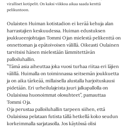
viralliset kotipelit. On kaksi viikkoa aikaa saada kenttä
pelikuntoon.
Oulaisten Huiman kotistadion ei kerää kehuja alan
harrastajien keskuudessa. Huiman edustuksen
joukkueenjohtajan Tommi Ojan mielestä pelikenttä on
onnettoman ja epätoivoisen välillä. Oikeasti Oulainen
tarvitsisi hänen mielestään lämmitettävän
palloiluhallin.
”Tämä asia aiheuttaa joka vuosi turhaa riitaa eri läjien
välillä. Huimalla on toiminnassa seitsemän joukkuetta
ja on aika tärkeää, millaisella alustalla harjoituskausi
pidetään. Eri urheilulajeista juuri jalkapallolla on
Oulaisissa huonoimmat olosuhteet”, pamauttaa
Tommi Oja.
Oja perustaa palloiluhallin tarpeen siihen, että
Oulaisissa pelataan futista tällä hetkellä koko seudun
korkeimmalla sarjatasolla. Jos käytössä olisi