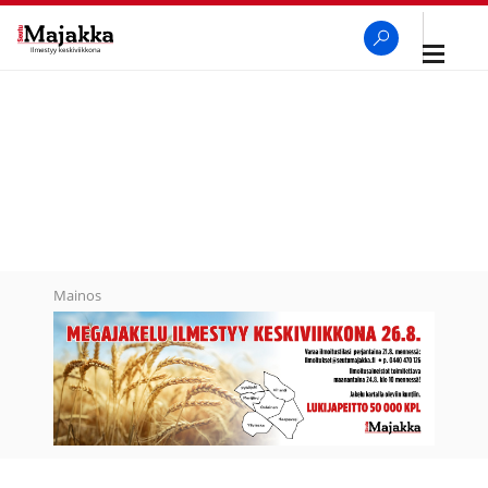
Avaa
navigaa
SeutuMajakka
Haku
Mainos