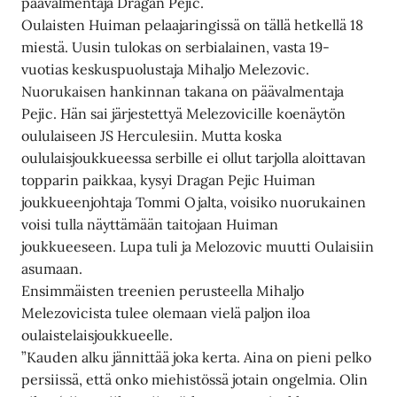
päävalmentaja Dragan Pejic.
Oulaisten Huiman pelaajaringissä on tällä hetkellä 18
miestä. Uusin tulokas on serbialainen, vasta 19-
vuotias keskuspuolustaja Mihaljo Melezovic.
Nuorukaisen hankinnan takana on päävalmentaja
Pejic. Hän sai järjestettyä Melezovicille koenäytön
oululaiseen JS Herculesiin. Mutta koska
oululaisjoukkueessa serbille ei ollut tarjolla aloittavan
topparin paikkaa, kysyi Dragan Pejic Huiman
joukkueenjohtaja Tommi Ojalta, voisiko nuorukainen
voisi tulla näyttämään taitojaan Huiman
joukkueeseen. Lupa tuli ja Melozovic muutti Oulaisiin
asumaan.
Ensimmäisten treenien perusteella Mihaljo
Melezovicista tulee olemaan vielä paljon iloa
oulaistelaisjoukkueelle.
”Kauden alku jännittää joka kerta. Aina on pieni pelko
persiissä, että onko miehistössä jotain ongelmia. Olin