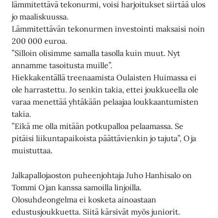
lämmitettävä tekonurmi, voisi harjoitukset siirtää ulos
jo maaliskuussa.
Lämmitettävän tekonurmen investointi maksaisi noin
200 000 euroa.
”Silloin olisimme samalla tasolla kuin muut. Nyt
annamme tasoitusta muille”.
Hiekkakentällä treenaamista Oulaisten Huimassa ei
ole harrastettu. Jo senkin takia, ettei joukkueella ole
varaa menettää yhtäkään pelaajaa loukkaantumisten
takia.
”Eikä me olla mitään potkupalloa pelaamassa. Se
pitäisi liikuntapaikoista päättävienkin jo tajuta”, Oja
muistuttaa.
Jalkapallojaoston puheenjohtaja Juho Hanhisalo on
Tommi Ojan kanssa samoilla linjoilla.
Olosuhdeongelma ei kosketa ainoastaan
edustusjoukkuetta. Siitä kärsivät myös juniorit.