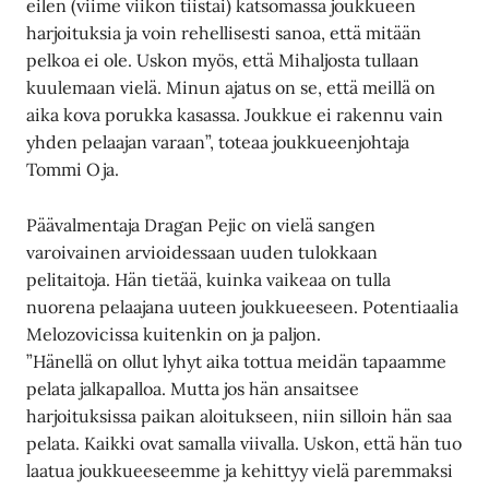
eilen (viime viikon tiistai) katsomassa joukkueen
harjoituksia ja voin rehellisesti sanoa, että mitään
pelkoa ei ole. Uskon myös, että Mihaljosta tullaan
kuulemaan vielä. Minun ajatus on se, että meillä on
aika kova porukka kasassa. Joukkue ei rakennu vain
yhden pelaajan varaan”, toteaa joukkueenjohtaja
Tommi Oja.
Päävalmentaja Dragan Pejic on vielä sangen
varoivainen arvioidessaan uuden tulokkaan
pelitaitoja. Hän tietää, kuinka vaikeaa on tulla
nuorena pelaajana uuteen joukkueeseen. Potentiaalia
Melozovicissa kuitenkin on ja paljon.
”Hänellä on ollut lyhyt aika tottua meidän tapaamme
pelata jalkapalloa. Mutta jos hän ansaitsee
harjoituksissa paikan aloitukseen, niin silloin hän saa
pelata. Kaikki ovat samalla viivalla. Uskon, että hän tuo
laatua joukkueeseemme ja kehittyy vielä paremmaksi