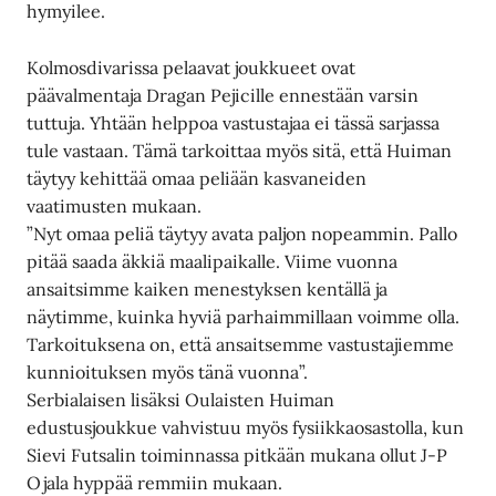
hymyilee.
Kolmosdivarissa pelaavat joukkueet ovat
päävalmentaja Dragan Pejicille ennestään varsin
tuttuja. Yhtään helppoa vastustajaa ei tässä sarjassa
tule vastaan. Tämä tarkoittaa myös sitä, että Huiman
täytyy kehittää omaa peliään kasvaneiden
vaatimusten mukaan.
”Nyt omaa peliä täytyy avata paljon nopeammin. Pallo
pitää saada äkkiä maalipaikalle. Viime vuonna
ansaitsimme kaiken menestyksen kentällä ja
näytimme, kuinka hyviä parhaimmillaan voimme olla.
Tarkoituksena on, että ansaitsemme vastustajiemme
kunnioituksen myös tänä vuonna”.
Serbialaisen lisäksi Oulaisten Huiman
edustusjoukkue vahvistuu myös fysiikkaosastolla, kun
Sievi Futsalin toiminnassa pitkään mukana ollut J-P
Ojala hyppää remmiin mukaan.