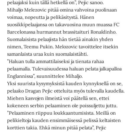
pelaajaksi kuin tällä hetkellä on”, Pejic sanoo.
Mihaljo Melezovic pitää omina vahvoina puolinaan
voimaa, nopeutta ja pelikäsitystä. Hänen
suosikkipelaajansa on takavuosina muun muassa FC
Barcelonassa hurmannut brassitaituri Ronaldinho.
Suomalaisista pelaajista hän tietää ainakin yhden
nimen, Teemu Pukin. Melozovic tavoittelee itsekin
samanlaista uraa kuin suomalaistähti.
”Haluan tulla ammattilaiseksi ja tienata rahaa
pelaamalla. Tulevaisuudessa haluan pelata jalkapalloa
Englannissa”, suunnittelee Mihaljo.
Yksi suurista kysymyksistä kauden kynnyksellä on se,
pelaako Dragan Pejic otteluita myös tulevalla kaudella.
Miehen kasvojen ilmeistä voi päätellä sen, ettei
kokeneen serbin pelaaminen ole poissuljettu juttu.
”Pelaaminen riippuu loukkaantumisista. Meillä on
pelikieltoja kauden ensimmäisessä pelissä keltaisten
korttien takia. Ehkä minun pitää pelata”, Pejic