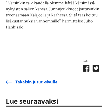
” Varsinkin talvikaudella olemme hätää kärsimässä
nykyisten salien kanssa. Junnujoukkueet joutuvatkin
treenaamaan Kalajoella ja Raahessa. Siitä taas koituu
lisäkustannuksia vanhemmille”, harmittelee Juho
Hanhisalo.
Jaa:
Takaisin Jutut -sivulle
Lue seuraavaksi