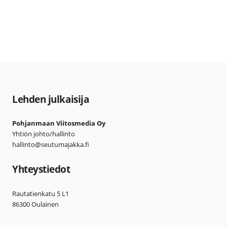
Lehden julkaisija
Pohjanmaan Viitosmedia Oy
Yhtiön johto/hallinto
hallinto@seutumajakka.fi
Yhteystiedot
Rautatienkatu 5 L1
86300 Oulainen