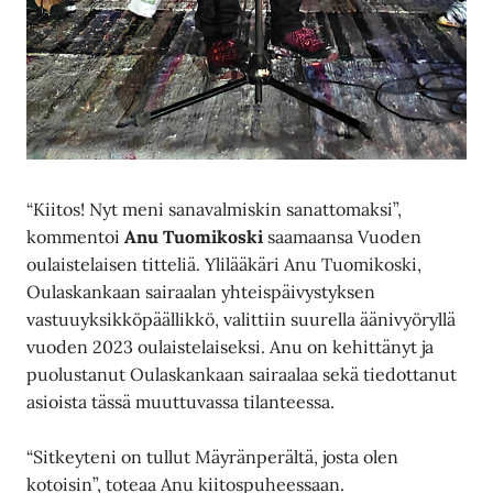
“Kiitos! Nyt meni sanavalmiskin sanattomaksi”,
kommentoi
Anu Tuomikoski
saamaansa Vuoden
oulaistelaisen titteliä. Ylilääkäri Anu Tuomikoski,
Oulaskankaan sairaalan yhteispäivystyksen
vastuuyksikköpäällikkö, valittiin suurella äänivyöryllä
vuoden 2023 oulaistelaiseksi. Anu on kehittänyt ja
puolustanut Oulaskankaan sairaalaa sekä tiedottanut
asioista tässä muuttuvassa tilanteessa.
“Sitkeyteni on tullut Mäyränperältä, josta olen
kotoisin”, toteaa Anu kiitospuheessaan.