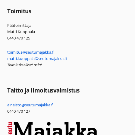
Toimitus
Päätoimittaja
Matti Kuoppala
0440 470 125
toimitus@seutumajakka.fi
matti.kuoppala@seutumajakka.fi
Toimitukselliset asiat
Taitto ja ilmoitusvalmistus
aineisto@seutumajakka.fi
0440 470 127