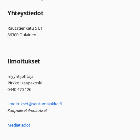
Yhteystiedot
Rautatienkatu 5 L1
86300 Oulainen
Ilmoitukset
myyntijohtaja
Pirkko Haapakoski
0440 470 126
ilmoitukset@seutumajakka.fi
Kaupalliset ilmoitukset
Mediatiedot