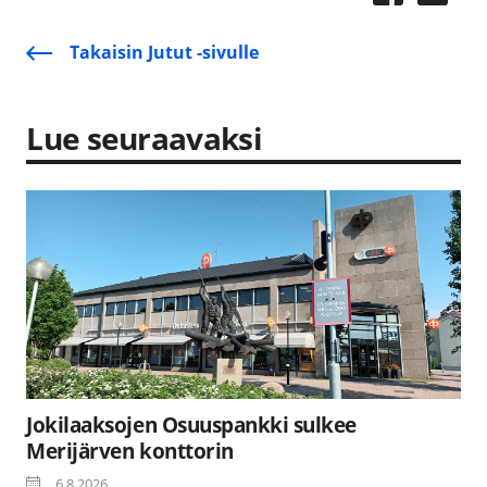
Takaisin Jutut -sivulle
Lue seuraavaksi
Jokilaaksojen Osuuspankki sulkee
Merijärven konttorin
6.8.2026