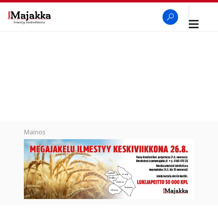
Avaa
navigaa
SeutuMajakka
Haku
Mainos