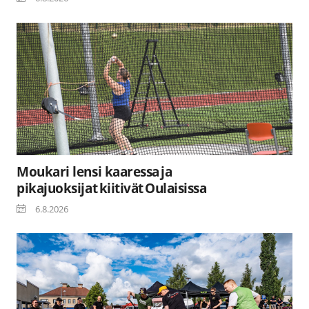
Moukari lensi kaaressa ja
pikajuoksijat kiitivät Oulaisissa
6.8.2026