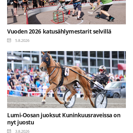
Vuoden 2026 katusählymestarit selvillä
5.8.2026
Lumi-Oosan juoksut Kuninkuusraveissa on
nyt juostu
3.8.2026