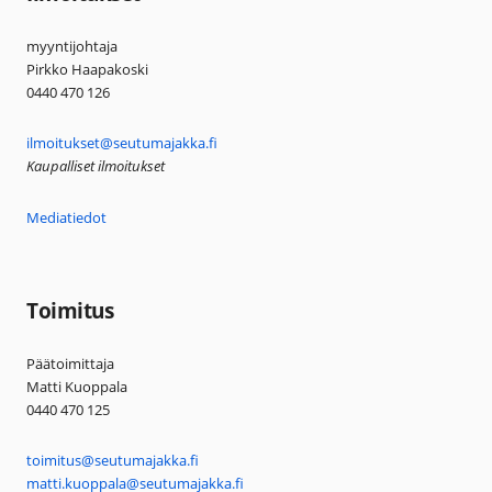
myyntijohtaja
Pirkko Haapakoski
0440 470 126
ilmoitukset@seutumajakka.fi
Kaupalliset ilmoitukset
Mediatiedot
Toimitus
Päätoimittaja
Matti Kuoppala
0440 470 125
toimitus@seutumajakka.fi
matti.kuoppala@seutumajakka.fi