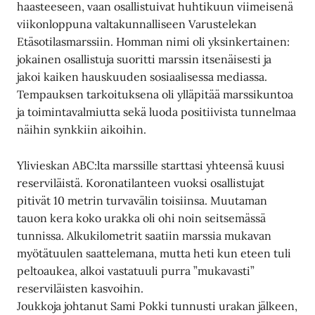
haasteeseen, vaan osallistuivat huhtikuun viimeisenä
viikonloppuna valtakunnalliseen Varustelekan
Etäsotilasmarssiin. Homman nimi oli yksinkertainen:
jokainen osallistuja suoritti marssin itsenäisesti ja
jakoi kaiken hauskuuden sosiaalisessa mediassa.
Tempauksen tarkoituksena oli ylläpitää marssikuntoa
ja toimintavalmiutta sekä luoda positiivista tunnelmaa
näihin synkkiin aikoihin.
Ylivieskan ABC:lta marssille starttasi yhteensä kuusi
reserviläistä. Koronatilanteen vuoksi osallistujat
pitivät 10 metrin turvavälin toisiinsa. Muutaman
tauon kera koko urakka oli ohi noin seitsemässä
tunnissa. Alkukilometrit saatiin marssia mukavan
myötätuulen saattelemana, mutta heti kun eteen tuli
peltoaukea, alkoi vastatuuli purra ”mukavasti”
reserviläisten kasvoihin.
Joukkoja johtanut Sami Pokki tunnusti urakan jälkeen,