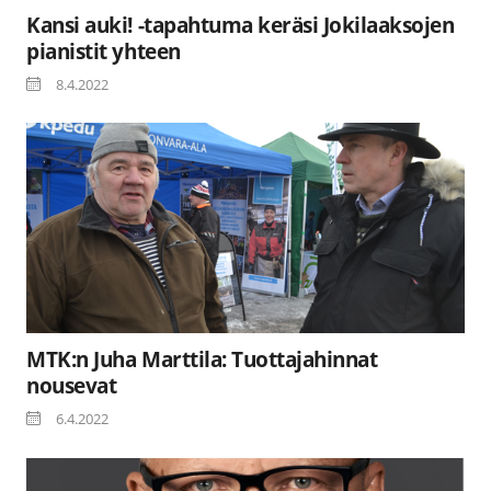
Kansi auki! -tapahtuma keräsi Jokilaaksojen
pianistit yhteen
8.4.2022
MTK:n Juha Marttila: Tuottajahinnat
nousevat
6.4.2022