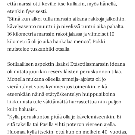
että marssi otti koville itse kullakin, myös hänellä,
etenkin fyysisesti.
”Siinä kun alkoi tulla marssin aikana rakkoja jalkoihin,
kävelyasento muuttui ja nivelissä tuntui aika pahalta.
16 kilometriä marssin rakot jalassa ja viimeiset 10
kilometriä oli jo aika hankalaa menoa”, Pokki
muistelee tuskanhiki otsalla.
Sotilaallisen aspektin lisäksi Etäsotilasmarssin ideana
oli mitata juurikin reserviläisten peruskunnon tilaa.
Monella mukana olleella armeija-ajoista oli jo
vierähtänyt vuosikymmen jos toinenkin, eikä
eteenkään näinä etätyöskentelyn huippuaikoina
liikkumista tule välttämättä harrastettua niin paljon
kuin haluaisi.
”Kyllä peruskuntoa pitää olla jo kävelemiseenkin. Ei
sitä taksilla tai Pasilla vihti poteron viereen ajella.
Huomaa kyllä itsekin, että kun on melkein 40-vuotias,