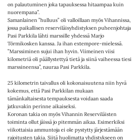
on palautuminen joka tapauksessa hitaampaa kuin
nuorempana”.
Samanlainen ”hulluus” oli valloillaan myös Vihannissa,
jossa paikallisen reserviläisyhdistyksen puheenjohtaja
Pasi Parkkila lähti marssille yhdessä Marjo
Törmikosken kanssa. Ja ihan extempore-mielessä.
”Marssiminen sujui ihan hyvin. Viimeinen viisi
kilometriä oli päällystettyä tietä ja siinä vaiheessa tiesi
marssineensa”, nauraa Pasi Parkkila.
25 kilometrin taivallus oli kokonaisuutena niin hyvä
kokemus, että Pasi Parkkilan mukaan
tämänkaltaisesta tempauksesta voidaan saada
jatkuvakin perinne aikaiseksi.
Koronan takia on myös Vihannin Reserviläisten
toiminta ollut jäissä jo pitemmän aikaa. Esimerkiksi
viikottaisia ammuntoja ei ole pystytty järjestämään
rajoitusten takia. Siitä huolimatta yhdistykseen on