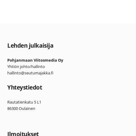
Lehden julkaisija
Pohjanmaan Viitosmedia Oy
Yhtiön johto/hallinto
hallinto@seutumajakka.fi
Yhteystiedot
Rautatienkatu 5 L1
86300 Oulainen
Ilmoitukset