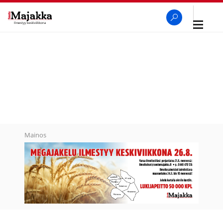
Avaa
navigaa
SeutuMajakka
Haku
Mainos