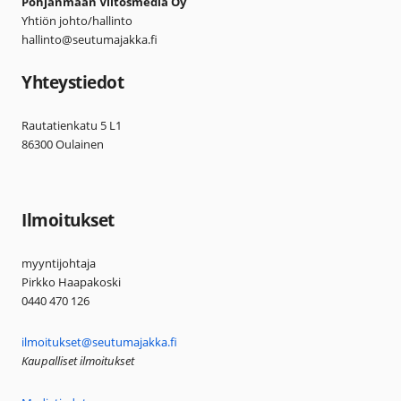
Pohjanmaan Viitosmedia Oy
Yhtiön johto/hallinto
hallinto@seutumajakka.fi
Yhteystiedot
Rautatienkatu 5 L1
86300 Oulainen
Ilmoitukset
myyntijohtaja
Pirkko Haapakoski
0440 470 126
ilmoitukset@seutumajakka.fi
Kaupalliset ilmoitukset