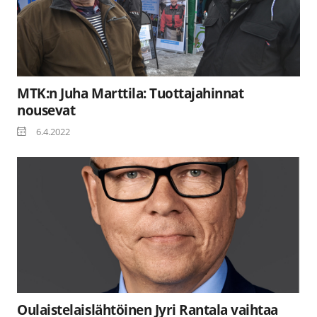
MTK:n Juha Marttila: Tuottajahinnat
nousevat
6.4.2022
Oulaistelaislähtöinen Jyri Rantala vaihtaa