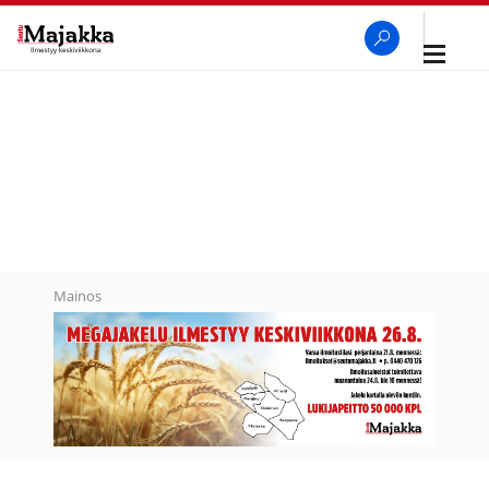
Avaa
navigaa
SeutuMajakka
Haku
Mainos