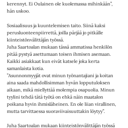
kerennyt. Ei Oulainen ole kuolemassa mihinkään”,
hän uskoo.
Sosiaalisuus ja kuuntelemisen taito. Siinä kaksi
perusluonteenpiirrettä, joilla pärjää jo pitkälle
kiinteistönvälittäjän työssä.
Juha Saartoalan mukaan tässä ammatissa henkilön
pitää pystyä asettumaan toisen ihmisen asemaan.
Kaikki asiakkaat kun eivät katsele joka kerta
samanlaista kotia.
”Asunnonmyyjät ovat minun työnantajiani ja koitan
aina saada mahdollisimman hyvän lopputuloksen
aikaan, mikä miellyttää molempia osapuolia. Minun
tyylini tehdä tätä työtä on ehkä näin maatalon
poikana hyvin ihmisläheinen. En ole liian virallinen,
mutta tarvittaessa suoraviivaisuuttakin löytyy”.
Juha Saartoalan mukaan kiinteistönvälittäjän työssä