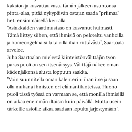
kaksion ja kasvattaa vasta tämän jälkeen asuntonsa
pinta-alaa, pitää nykypäivän ostajan saada ”priimaa”
heti ensimmäisellä kerralla.
”Asiakkaiden vaatimustaso on kasvanut huimasti.
Tämä liittyy siihen, että ihmisiä on peloteltu vanhoilla
ja homeongelmaisilla taloilla ihan riittävästi”, Saartoala
arvelee.
Juha Saartoalan mielestä kiinteistönvälittäjän työn
paras puoli on sen itsenäisyys. Välittäjä näkee oman
kädenjälkensä alusta loppuun saakka.
”Voin suunnitella oman kalenterini ihan itse ja saan
olla mukana ihmisten eri elämäntilanteissa. Huono
puoli tässä työssä on varmaan se, että monilla ihmisillä
on aikaa enemmän iltaisin kuin päivällä. Mutta usein
tärkeille asioille aikaa saadaan lopulta järjestymään”.