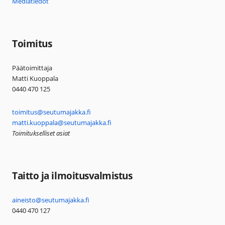
Mediatiedot
Toimitus
Päätoimittaja
Matti Kuoppala
0440 470 125
toimitus@seutumajakka.fi
matti.kuoppala@seutumajakka.fi
Toimitukselliset asiat
Taitto ja ilmoitusvalmistus
aineisto@seutumajakka.fi
0440 470 127