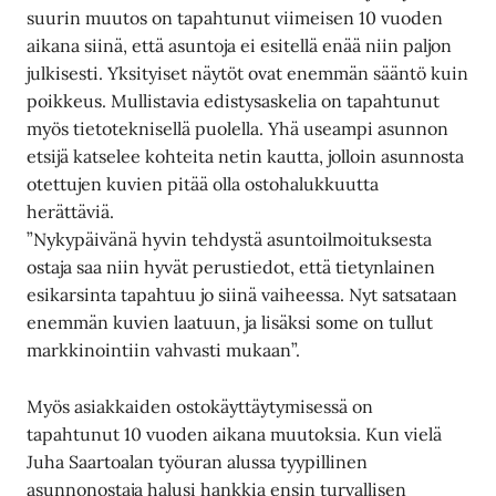
suurin muutos on tapahtunut viimeisen 10 vuoden
aikana siinä, että asuntoja ei esitellä enää niin paljon
julkisesti. Yksityiset näytöt ovat enemmän sääntö kuin
poikkeus. Mullistavia edistysaskelia on tapahtunut
myös tietoteknisellä puolella. Yhä useampi asunnon
etsijä katselee kohteita netin kautta, jolloin asunnosta
otettujen kuvien pitää olla ostohalukkuutta
herättäviä.
”Nykypäivänä hyvin tehdystä asuntoilmoituksesta
ostaja saa niin hyvät perustiedot, että tietynlainen
esikarsinta tapahtuu jo siinä vaiheessa. Nyt satsataan
enemmän kuvien laatuun, ja lisäksi some on tullut
markkinointiin vahvasti mukaan”.
Myös asiakkaiden ostokäyttäytymisessä on
tapahtunut 10 vuoden aikana muutoksia. Kun vielä
Juha Saartoalan työuran alussa tyypillinen
asunnonostaja halusi hankkia ensin turvallisen