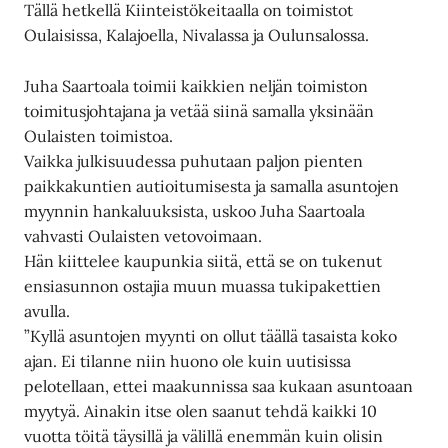
Tällä hetkellä Kiinteistökeitaalla on toimistot
Oulaisissa, Kalajoella, Nivalassa ja Oulunsalossa.
Juha Saartoala toimii kaikkien neljän toimiston
toimitusjohtajana ja vetää siinä samalla yksinään
Oulaisten toimistoa.
Vaikka julkisuudessa puhutaan paljon pienten
paikkakuntien autioitumisesta ja samalla asuntojen
myynnin hankaluuksista, uskoo Juha Saartoala
vahvasti Oulaisten vetovoimaan.
Hän kiittelee kaupunkia siitä, että se on tukenut
ensiasunnon ostajia muun muassa tukipakettien
avulla.
”Kyllä asuntojen myynti on ollut täällä tasaista koko
ajan. Ei tilanne niin huono ole kuin uutisissa
pelotellaan, ettei maakunnissa saa kukaan asuntoaan
myytyä. Ainakin itse olen saanut tehdä kaikki 10
vuotta töitä täysillä ja välillä enemmän kuin olisin