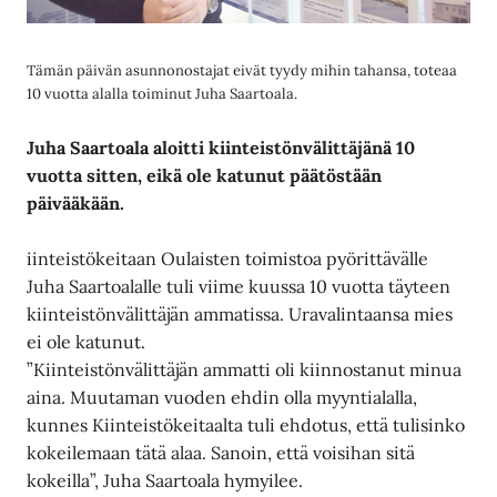
Tämän päivän asunnonostajat eivät tyydy mihin tahansa, toteaa
10 vuotta alalla toiminut Juha Saartoala.
Juha Saartoala aloitti kiinteistönvälittäjänä 10
vuotta sitten, eikä ole katunut päätöstään
päivääkään.
iinteistökeitaan Oulaisten toimistoa pyörittävälle
Juha Saartoalalle tuli viime kuussa 10 vuotta täyteen
kiinteistönvälittäjän ammatissa. Uravalintaansa mies
ei ole katunut.
”Kiinteistönvälittäjän ammatti oli kiinnostanut minua
aina. Muutaman vuoden ehdin olla myyntialalla,
kunnes Kiinteistökeitaalta tuli ehdotus, että tulisinko
kokeilemaan tätä alaa. Sanoin, että voisihan sitä
kokeilla”, Juha Saartoala hymyilee.