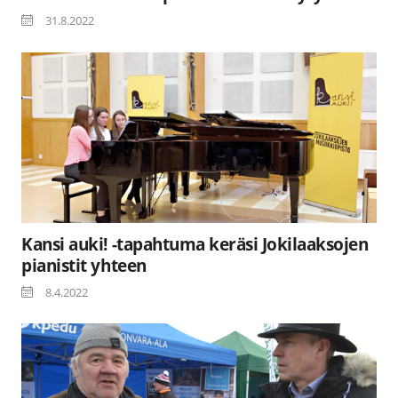
31.8.2022
Kansi auki! -tapahtuma keräsi Jokilaaksojen
pianistit yhteen
8.4.2022