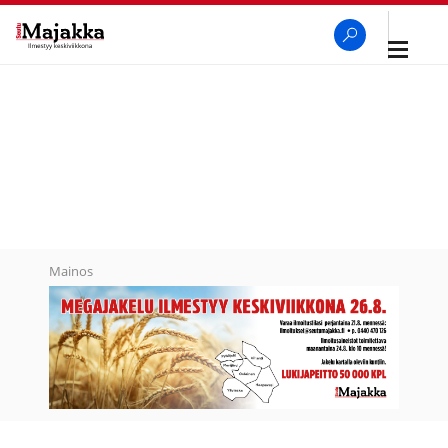
Avaa
navigaa
SeutuMajakka
Haku
Mainos