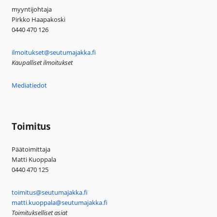
myyntijohtaja
Pirkko Haapakoski
0440 470 126
ilmoitukset@seutumajakka.fi
Kaupalliset ilmoitukset
Mediatiedot
Toimitus
Päätoimittaja
Matti Kuoppala
0440 470 125
toimitus@seutumajakka.fi
matti.kuoppala@seutumajakka.fi
Toimitukselliset asiat