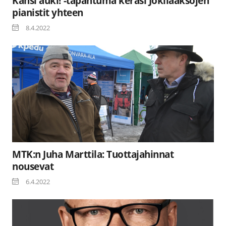
Kansi auki! -tapahtuma keräsi Jokilaaksojen
pianistit yhteen
8.4.2022
MTK:n Juha Marttila: Tuottajahinnat
nousevat
6.4.2022