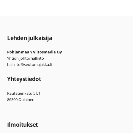
Lehden julkaisija
Pohjanmaan Viitosmedia Oy
Yhtiön johto/hallinto
hallinto@seutumajakka.fi
Yhteystiedot
Rautatienkatu 5 L1
86300 Oulainen
Ilmoitukset