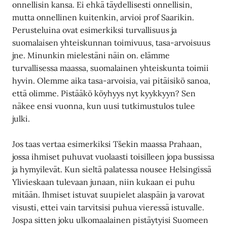
onnellisin kansa. Ei ehkä täydellisesti onnellisin,
mutta onnellinen kuitenkin, arvioi prof Saarikin.
Perusteluina ovat esimerkiksi turvallisuus ja
suomalaisen yhteiskunnan toimivuus, tasa-arvoisuus
jne. Minunkin mielestäni näin on. elämme
turvallisessa maassa, suomalainen yhteiskunta toimii
hyvin. Olemme aika tasa-arvoisia, vai pitäisikö sanoa,
että olimme. Pistääkö köyhyys nyt kyykkyyn? Sen
näkee ensi vuonna, kun uusi tutkimustulos tulee
julki.
Jos taas vertaa esimerkiksi Tšekin maassa Prahaan,
jossa ihmiset puhuvat vuolaasti toisilleen jopa bussissa
ja hymyilevät. Kun sieltä palatessa nousee Helsingissä
Ylivieskaan tulevaan junaan, niin kukaan ei puhu
mitään. Ihmiset istuvat suupielet alaspäin ja varovat
visusti, ettei vain tarvitsisi puhua vieressä istuvalle.
Jospa sitten joku ulkomaalainen pistäytyisi Suomeen