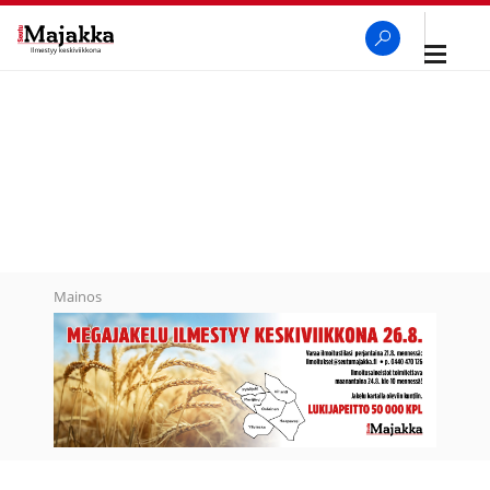
Avaa
navigaa
SeutuMajakka
Haku
Mainos