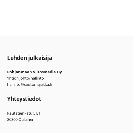
Lehden julkaisija
Pohjanmaan Viitosmedia Oy
Yhtiön johto/hallinto
hallinto@seutumajakka.fi
Yhteystiedot
Rautatienkatu 5 L1
86300 Oulainen