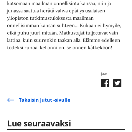
katsomaan maailman onnellisinta kansaa, niin jo
junassa saattaa herätä vahva epäilys usalaisen
yliopiston tutkimustuloksesta maailman
onnellisimman kansan suhteen… Kukaan ei hymyile,
eikä puhu juuri mitään. Matkustajat tuijottavat vain
lattiaa, kuin suurenkin taakan alla! Elämme edelleen
todeksi runoa: kel onni on, se onnen kätkeköön!
Jaa:
Takaisin Jutut -sivulle
Lue seuraavaksi