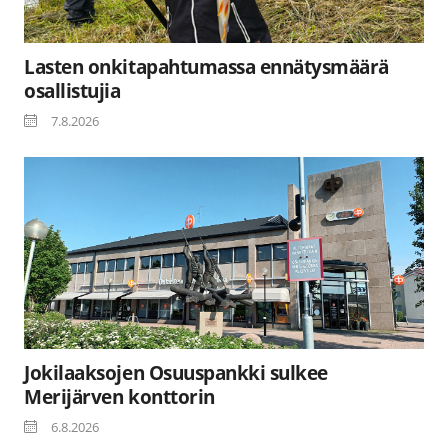
Lasten onkitapahtumassa ennätysmäärä
osallistujia
7.8.2026
Jokilaaksojen Osuuspankki sulkee
Merijärven konttorin
6.8.2026