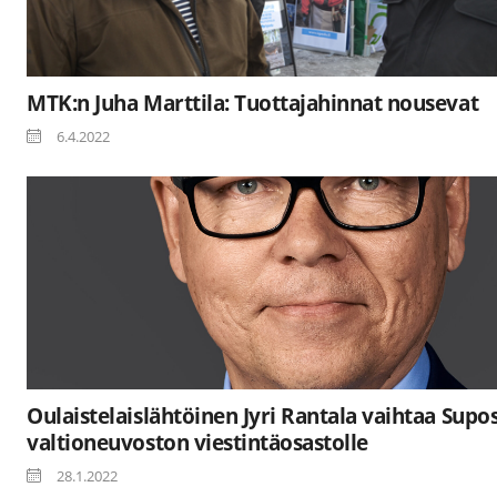
MTK:n Juha Marttila: Tuottajahinnat nousevat
6.4.2022
Oulaistelaislähtöinen Jyri Rantala vaihtaa Supo
valtioneuvoston viestintäosastolle
28.1.2022