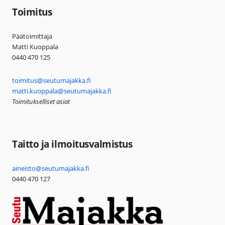
Toimitus
Päätoimittaja
Matti Kuoppala
0440 470 125
toimitus@seutumajakka.fi
matti.kuoppala@seutumajakka.fi
Toimitukselliset asiat
Taitto ja ilmoitusvalmistus
aineisto@seutumajakka.fi
0440 470 127