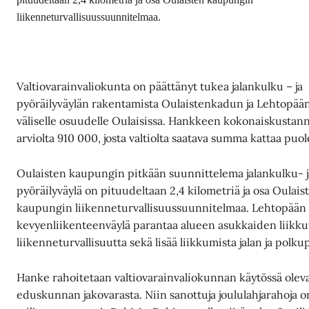
liikenneturvallisuussuunnitelmaa.
Valtiovarainvaliokunta on päättänyt tukea jalankulku – ja
pyöräilyväylän rakentamista Oulaistenkadun ja Lehtopää
väliselle osuudelle Oulaisissa. Hankkeen kokonaiskustan
arviolta 910 000, josta valtiolta saatava summa kattaa puol
Oulaisten kaupungin pitkään suunnittelema jalankulku- j
pyöräilyväylä on pituudeltaan 2,4 kilometriä ja osa Oulais
kaupungin liikenneturvallisuussuunnitelmaa. Lehtopään
kevyenliikenteenväylä parantaa alueen asukkaiden liikku
liikenneturvallisuutta sekä lisää liikkumista jalan ja polkup
Hanke rahoitetaan valtiovarainvaliokunnan käytössä olev
eduskunnan jakovarasta. Niin sanottuja joululahjarahoja o