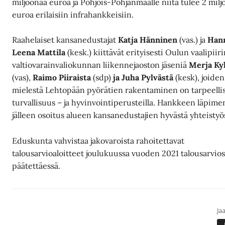
miljoonaa euroa ja Pohjois-Pohjanmaalle niitä tulee 2 mil
euroa erilaisiin infrahankkeisiin.
Raahelaiset kansanedustajat
Katja Hänninen
(vas.) ja
Han
Leena Mattila
(kesk.) kiittävät erityisesti Oulun vaalipiir
valtiovarainvaliokunnan liikennejaoston jäseniä
Merja Kyl
(vas),
Raimo Piiraista
(sdp)
ja Juha Pylvästä
(kesk), joiden
mielestä Lehtopään pyörätien rakentaminen on tarpeelli
turvallisuus – ja hyvinvointiperusteilla. Hankkeen läpim
jälleen osoitus alueen kansanedustajien hyvästä yhteistyö
Eduskunta vahvistaa jakovaroista rahoitettavat
talousarvioaloitteet joulukuussa vuoden 2021 talousarvios
päätettäessä.
Jaa