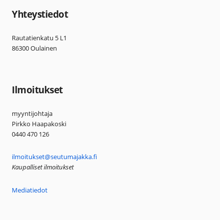
Yhteystiedot
Rautatienkatu 5 L1
86300 Oulainen
Ilmoitukset
myyntijohtaja
Pirkko Haapakoski
0440 470 126
ilmoitukset@seutumajakka.fi
Kaupalliset ilmoitukset
Mediatiedot