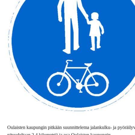
Oulaisten kaupungin pitkään suunnittelema jalankulku- ja pyöräily
pituudeltaan 2,4 kilometriä ja osa Oulaisten kaupungin