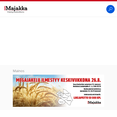
SeutuMajakka
Haku
Mainos