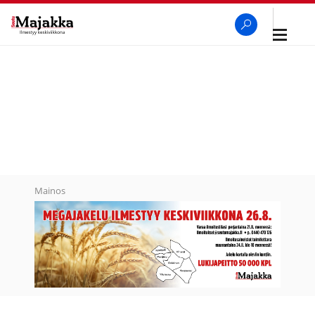
Avaa
navigaa
SeutuMajakka
Haku
Mainos