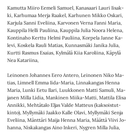
Ka­mut­ta Mii­ro Ee­me­li Sa­mu­el, Ka­na­saa­ri Lau­ri Ii­sak­
ki, Kar­hu­maa Mer­ja Raa­kel, Kar­hu­nen Mik­ko Os­ka­ri,
Kar­ju­la San­ni Eve­lii­na, Kar­vo­nen Ver­na Fan­ni Ma­ria,
Kaup­pi­la Hel­li Pau­lii­na, Kaup­pi­la Ju­lia Noo­ra He­le­na,
Kon­ti­na­ho Kert­tu Hel­mi Pau­lii­na, Kor­pe­la Jan­ne Ka­
le­vi, Kos­ke­la Rau­li Ma­ti­as, Kun­nas­mä­ki Ja­ni­ka Ju­lia,
Kurt­ti Ras­mus Esai­as, Kyl­mä­lä Kiia Ka­ro­lii­na, Kä­py­lä
Nea Ka­ta­rii­na,
Lei­no­nen Jo­han­nes Ee­ro An­te­ro, Lei­no­nen Niko Ma­
ti­as, Lim­nell Em­ma Ii­da-Ma­ria, Lin­na­kan­gas Hen­na
Ma­ria, Lun­ki Ee­tu Ila­ri, Luuk­ko­nen Mat­ti Sa­mu­li, Ma­
ja­nen Mil­la Li­dia, Man­ki­nen Mii­ka-Mat­ti, Mat­ti­la Eli­sa
An­nik­ki, Meh­tä­ta­lo El­jas Val­de Mat­teus (kak­sois­tut­
kin­to), Myl­ly­mä­ki Jaak­ko Kal­le Ola­vi, Myl­ly­mä­ki Sen­ja
Eve­lii­na, Mänt­tä­ri Mai­ja Hen­na Ma­ria, Määt­tä Vii­vi Jo­
han­na, Nis­ka­kan­gas Ai­no In­ke­ri, Nyg­ren Mil­la Ju­lia,