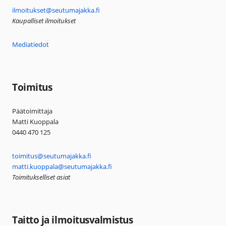
ilmoitukset@seutumajakka.fi
Kaupalliset ilmoitukset
Mediatiedot
Toimitus
Päätoimittaja
Matti Kuoppala
0440 470 125
toimitus@seutumajakka.fi
matti.kuoppala@seutumajakka.fi
Toimitukselliset asiat
Taitto ja ilmoitusvalmistus