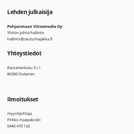
Lehden julkaisija
Pohjanmaan Viitosmedia Oy
Yhtiön johto/hallinto
hallinto@seutumajakka.fi
Yhteystiedot
Rautatienkatu 5 L1
86300 Oulainen
Ilmoitukset
myyntijohtaja
Pirkko Haapakoski
0440 470 126