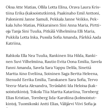
Ok­sa At­te Ma­ti­as, Ol­li­la Lot­ta Eli­na, Ora­va Lau­ra Kris­
tii­na Eri­ka (kak­sois­tut­kin­to), Paa­ki­na­ho Emil Ant­to­ni,
Pa­lo­nie­mi Jan­ne Sa­mu­li, Pek­ka­la Jan­ne Veik­ko, Pek­
ka­la Juho Ma­ti­as, Pik­ka­rai­nen Sini An­na Ma­ria, Pirt­ti­
o­ja Tan­ja Sini Tuu­lia, Pit­kä­lä Vil­hel­mii­na El­li Ma­ria,
Puk­ki­la Lot­ta In­ka, Pus­si­la So­fia Aman­da, Pärk­kä Aa­da
Kat­rii­na,
Rah­ko­la El­la Nea Tuu­lia, Ran­ki­nen Ii­ta Hil­da, Ran­ki­
nen Suvi Vil­hel­mii­na, Rau­tio Evi­ta Oo­na Emi­lia, Sa­ve­la
Fan­ni Aman­da, Sa­ve­la Sara Vap­pu De­li­la, Si­net­tä
Mart­ta Ai­no Eve­lii­na, Soi­ni­nen Saga Bert­ta He­lee­na,
Ste­nudd Ee­ri­ka Emi­lia, Tans­ka­nen Sara So­fia, Ter­vo
Vee­ra-Ma­ria Ale­xand­ra, Te­räs­lah­ti Ida He­loi­sa (kak­
sois­tut­kin­to), To­ko­la Tiia Mart­ta Ka­ta­rii­na, Torn­berg
Eli­as Kris­ti­an, Torn­berg Ii­da-Ka­ro­lii­na (kol­mois­tut­
kin­to), Tuo­mi­kos­ki Ant­ti Eli­as, Vä­li­jär­vi Vii­vi So­fia ja