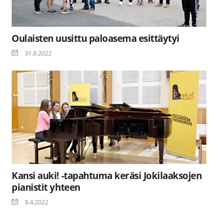
Oulaisten uusittu paloasema esittäytyi
31.8.2022
Kansi auki! -tapahtuma keräsi Jokilaaksojen
pianistit yhteen
8.4.2022