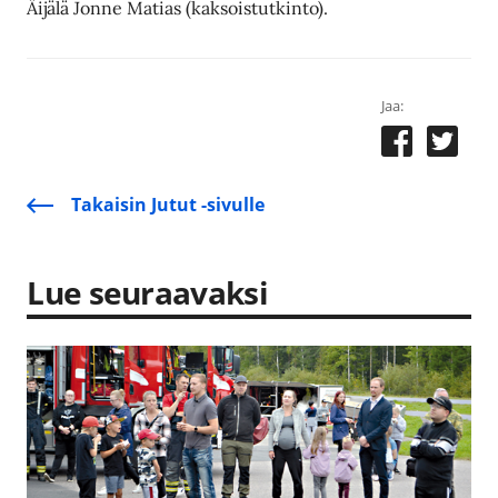
Äi­jä­lä Jon­ne Ma­ti­as (kak­sois­tut­kin­to).
Jaa:
Takaisin Jutut -sivulle
Lue seuraavaksi