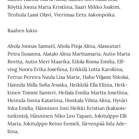
Röyttä Jonna Maria Kristiina, Saari Mikko Joakim,
Tenhula Lassi Olavi, Vierimaa Eetu Askonpoika.
Raahen lukio
Aho­la Joo­nas Sa­mu­el, Aho­la Pin­ja Ali­na, Ala­suu­ta­ri
Pet­ra Su­san­na, Ala­ta­lo Ali­na Mart­ta­ma­ria, Au­tio Ma­ria
Reet­ta, Au­tio Meri Maa­ri­ka, Ei­lo­la Roo­sa Emi­lia, Elf­
ving Noo­ra Eri­ka Jo­se­fii­na, Erik­ki­lä Lot­ta Ka­ro­lii­na,
Fer­raz Pe­rei­ra Nau­la Lisa Ma­rie, Haho Vil­ja­mi Ni­ko­lai,
Han­ni­la Mil­la So­fia Jes­si­ka, Heik­ki­lä El­la Elii­na, Heik­
ki­nen Tom­mi San­te­ri, Hei­la­la Emi­lia Mart­ta Jo­se­fii­na,
Hei­nu­la Jon­na Ka­ta­rii­na, Hon­ka­la Vil­ma Ali­na, Hy­vä­ri
In­ka Emi­lia, Hän­ni­nen Joni Heik­ki Kris­ti­an (kak­sois­
tut­kin­to), Hän­ni­nen Niko Leo Ta­pa­ni, Jo­ki­tulp­po El­li
Ma­ria, Jo­ki­tulp­po Rei­no Ee­me­li, Jär­ven­pää Ii­da Ade­
lii­na,