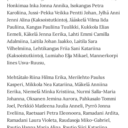
Honkimaa Inka Jonna Annika, Isokangas Petra
Karoliina, Jussi-Pekka Veikka Pentti Johan, Jylhä Anni
Jenni Alina (Kaksoistutkinto), Jääskelä Vilma Iida
Pauliina, Kangas Pauliina Tuulikki, Kukkola Elias
Eemeli, Käkelä Jenna Eerika, Lahti Emmi Camilla
Adalmiina, Laitila Johan Jaakko, Laitila Sara
Vilhelmiina, Lehtikangas Friia Sani Katariina
(Kaksoistutkinto), Lumiaho Elja Mikael, Mannerkorpi
Iines Usva-Ruusu,
Mehtätalo Riina Hilma Erika, Merilehto Paulus
Kasperi, Mikkola Nea Katariina, Mäkelä Anniina
Eerika, Niemelä Minka Kristiina, Nurmi Salla-Maria
Johanna, Oksanen Jemina Aurora, Pahkasalo Tommi
Joel, Perkkiö Matleena Juulia Anneli, Pyrrö Jonna
Eveliina, Raetsaari Petra Eleonoora, Ramadani Ardita,
Ramadani Laura Violeta, Raudasoja Miko-Gabriel,
Rautio Hanna Maria Alina, Rautio Siiri Katariina,