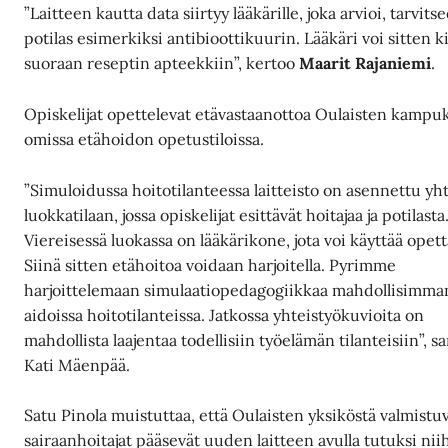
”Laitteen kautta data siirtyy lääkärille, joka arvioi, tarvits
potilas esimerkiksi antibioottikuurin. Lääkäri voi sitten ki
suoraan reseptin apteekkiin”, kertoo
Maarit Rajaniemi
.
Opiskelijat opettelevat etävastaanottoa Oulaisten kampuk
omissa etähoidon opetustiloissa.
”Simuloidussa hoitotilanteessa laitteisto on asennettu yh
luokkatilaan, jossa opiskelijat esittävät hoitajaa ja potilasta
Viereisessä luokassa on lääkärikone, jota voi käyttää opett
Siinä sitten etähoitoa voidaan harjoitella. Pyrimme
harjoittelemaan simulaatiopedagogiikkaa mahdollisimma
aidoissa hoitotilanteissa. Jatkossa yhteistyökuvioita on
mahdollista laajentaa todellisiin työelämän tilanteisiin”, s
Kati Mäenpää.
Satu Pinola muistuttaa, että Oulaisten yksiköstä valmistu
sairaanhoitajat pääsevät uuden laitteen avulla tutuksi nii