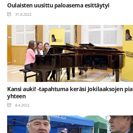
Oulaisten uusittu paloasema esittäytyi
31.8.2022
Kansi auki! -tapahtuma keräsi Jokilaaksojen pia
yhteen
8.4.2022