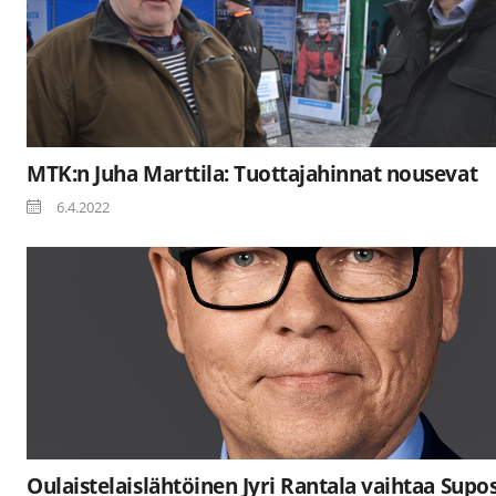
MTK:n Juha Marttila: Tuottajahinnat nousevat
6.4.2022
Oulaistelaislähtöinen Jyri Rantala vaihtaa Supo