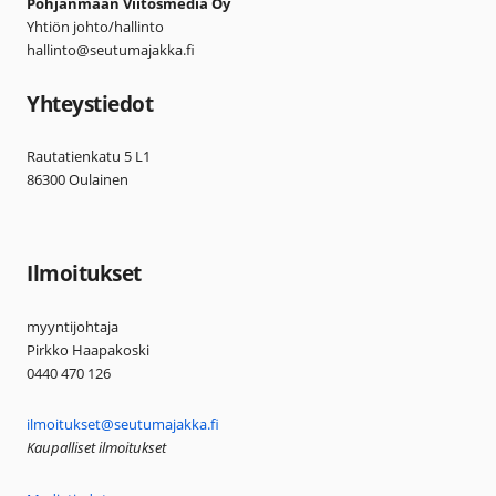
Pohjanmaan Viitosmedia Oy
Yhtiön johto/hallinto
hallinto@seutumajakka.fi
Yhteystiedot
Rautatienkatu 5 L1
86300 Oulainen
Ilmoitukset
myyntijohtaja
Pirkko Haapakoski
0440 470 126
ilmoitukset@seutumajakka.fi
Kaupalliset ilmoitukset