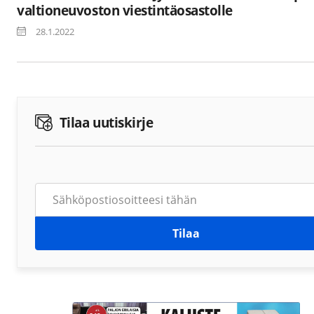
valtioneuvoston viestintäosastolle
28.1.2022
Tilaa uutiskirje
Tilaa