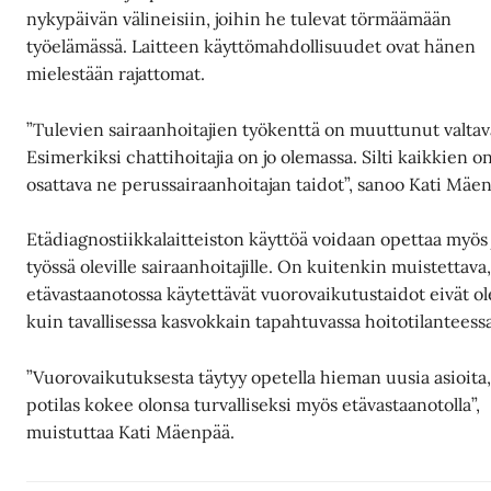
nykypäivän välineisiin, joihin he tulevat törmäämään
työelämässä. Laitteen käyttömahdollisuudet ovat hänen
mielestään rajattomat.
”Tulevien sairaanhoitajien työkenttä on muuttunut valtava
Esimerkiksi chattihoitajia on jo olemassa. Silti kaikkien o
osattava ne perussairaanhoitajan taidot”, sanoo Kati Mäe
Etädiagnostiikkalaitteiston käyttöä voidaan opettaa myös 
työssä oleville sairaanhoitajille. On kuitenkin muistettava,
etävastaanotossa käytettävät vuorovaikutustaidot eivät o
kuin tavallisessa kasvokkain tapahtuvassa hoitotilanteess
”Vuorovaikutuksesta täytyy opetella hieman uusia asioita, 
potilas kokee olonsa turvalliseksi myös etävastaanotolla”,
muistuttaa Kati Mäenpää.