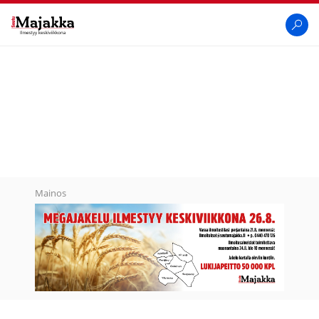
SeutuMajakka
Haku
Mainos