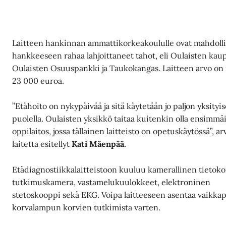
Laitteen hankinnan ammattikorkeakoululle ovat mahdoll
hankkeeseen rahaa lahjoittaneet tahot, eli Oulaisten kau
Oulaisten Osuuspankki ja Taukokangas. Laitteen arvo on
23 000 euroa.
”Etähoito on nykypäivää ja sitä käytetään jo paljon yksityis
puolella. Oulaisten yksikkö taitaa kuitenkin olla ensimm
oppilaitos, jossa tällainen laitteisto on opetuskäytössä”, ar
laitetta esitellyt
Kati Mäenpää.
Etädiagnostiikkalaitteistoon kuuluu kamerallinen tietoko
tutkimuskamera, vastamelukuulokkeet, elektroninen
stetoskooppi sekä EKG. Voipa laitteeseen asentaa vaikka
korvalampun korvien tutkimista varten.