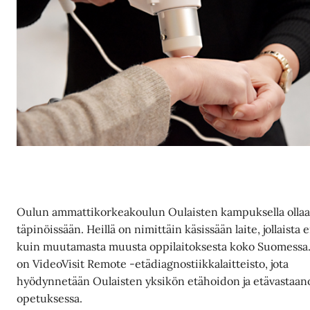
Oulun ammattikorkeakoulun Oulaisten kampuksella olla
täpinöissään. Heillä on nimittäin käsissään laite, jollaista e
kuin muutamasta muusta oppilaitoksesta koko Suomessa.
on VideoVisit Remote -etädiagnostiikkalaitteisto, jota
hyödynnetään Oulaisten yksikön etähoidon ja etävastaan
opetuksessa.