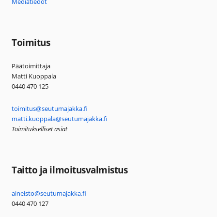
Mediatiedot
Toimitus
Päätoimittaja
Matti Kuoppala
0440 470 125
toimitus@seutumajakka.fi
matti.kuoppala@seutumajakka.fi
Toimitukselliset asiat
Taitto ja ilmoitusvalmistus
aineisto@seutumajakka.fi
0440 470 127