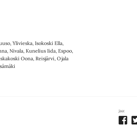
uuso, Ylivieska, Isokoski Ella,
na, Nivala, Kunelius Iida, Espoo,
iskakoski Oona, Reisjärvi, Ojala
rsämäki
Jaa: