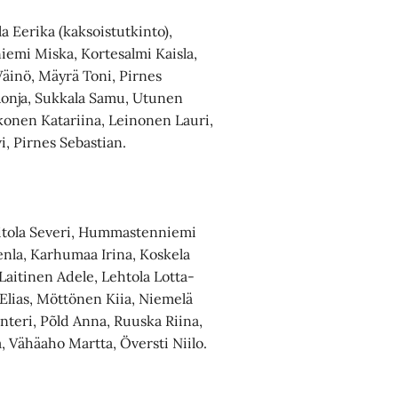
la Eerika (kaksoistutkinto),
iemi Miska, Kortesalmi Kaisla,
 Väinö, Mäyrä Toni, Pirnes
Ronja, Sukkala Samu, Utunen
kkonen Katariina, Leinonen Lauri,
i, Pirnes Sebastian.
Hiitola Severi, Hummastenniemi
Venla, Karhumaa Irina, Koskela
, Laitinen Adele, Lehtola Lotta-
Elias, Möttönen Kiia, Niemelä
anteri, Põld Anna, Ruuska Riina,
la, Vähäaho Martta, Översti Niilo.