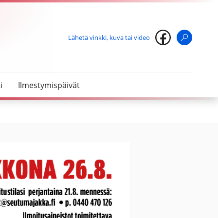
Lähetä vinkki, kuva tai video
Haku
i
Ilmestymispäivät