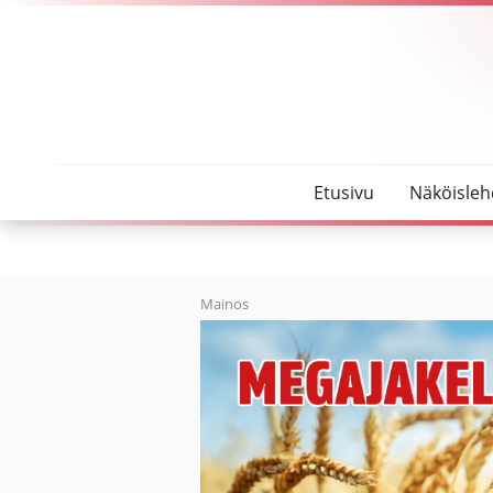
SeutuMajakka
Kevään uudet ylioppilaat
Etusivu
Näköisleh
Mainos