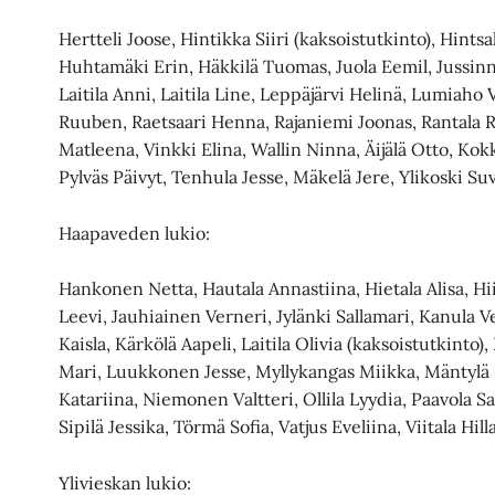
Hertteli Joose, Hintikka Siiri (kaksoistutkinto), Hintsa
Huhtamäki Erin, Häkkilä Tuomas, Juola Eemil, Jussinn
Laitila Anni, Laitila Line, Leppäjärvi Helinä, Lumiaho
Ruuben, Raetsaari Henna, Rajaniemi Joonas, Rantala 
Matleena, Vinkki Elina, Wallin Ninna, Äijälä Otto, Ko
Pylväs Päivyt, Tenhula Jesse, Mäkelä Jere, Ylikoski Suv
Haapaveden lukio:
Hankonen Netta, Hautala Annastiina, Hietala Alisa, 
Leevi, Jauhiainen Verneri, Jylänki Sallamari, Kanula 
Kaisla, Kärkölä Aapeli, Laitila Olivia (kaksoistutkinto)
Mari, Luukkonen Jesse, Myllykangas Miikka, Mäntylä 
Katariina, Niemonen Valtteri, Ollila Lyydia, Paavola S
Sipilä Jessika, Törmä Sofia, Vatjus Eveliina, Viitala Hil
Ylivieskan lukio: