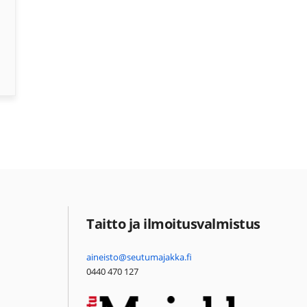
Taitto ja ilmoitusvalmistus
aineisto@seutumajakka.fi
0440 470 127