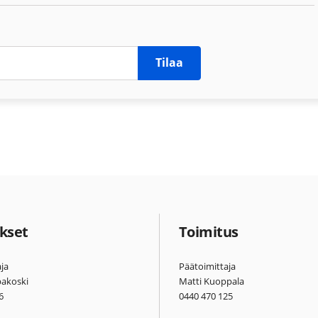
Tilaa
kset
Toimitus
ja
Päätoimittaja
pakoski
Matti Kuoppala
6
0440 470 125