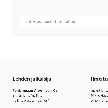
Lehden julkaisija
Ilmoitu
Pohjanmaan Viitosmedia Oy
myyntijohta
Yhtiön johto/hallinto
Pirkko Haa
hallinto@seutumajakka.fi
0440 470 12