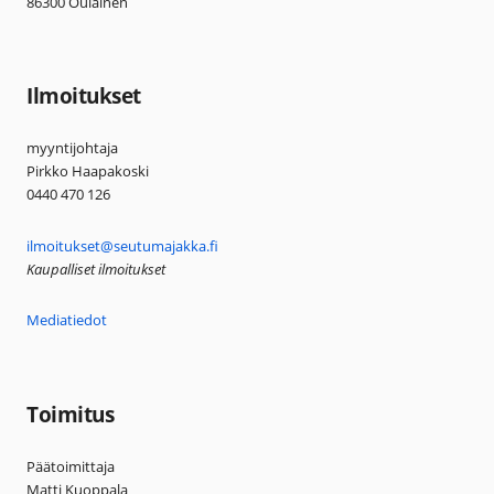
86300 Oulainen
Ilmoitukset
myyntijohtaja
Pirkko Haapakoski
0440 470 126
ilmoitukset@seutumajakka.fi
Kaupalliset ilmoitukset
Mediatiedot
Toimitus
Päätoimittaja
Matti Kuoppala