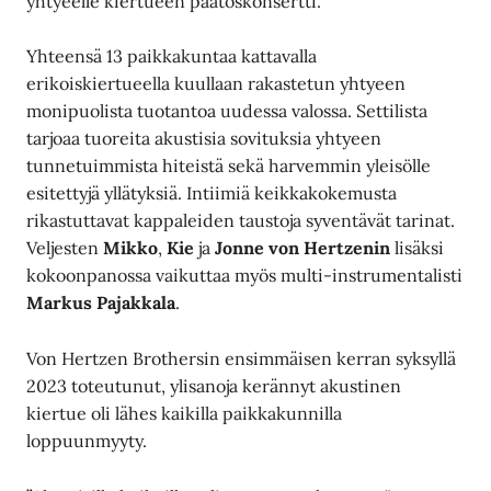
yhtyeelle kiertueen päätöskonsertti.
Yhteensä 13 paikkakuntaa kattavalla
erikoiskiertueella kuullaan rakastetun yhtyeen
monipuolista tuotantoa uudessa valossa. Settilista
tarjoaa tuoreita akustisia sovituksia yhtyeen
tunnetuimmista hiteistä sekä harvemmin yleisölle
esitettyjä yllätyksiä. Intiimiä keikkakokemusta
rikastuttavat kappaleiden taustoja syventävät tarinat.
Veljesten
Mikko
,
Kie
ja
Jonne von Hertzenin
lisäksi
kokoonpanossa vaikuttaa myös multi-instrumentalisti
Markus Pajakkala
.
Von Hertzen Brothersin ensimmäisen kerran syksyllä
2023 toteutunut, ylisanoja kerännyt akustinen
kiertue oli lähes kaikilla paikkakunnilla
loppuunmyyty.