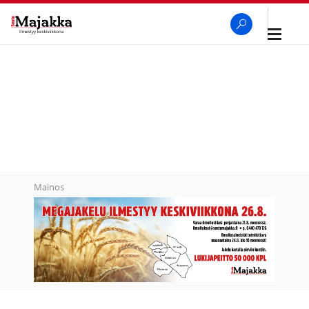
Avaa
navigaa
SeutuMajakka
Haku
Mainos