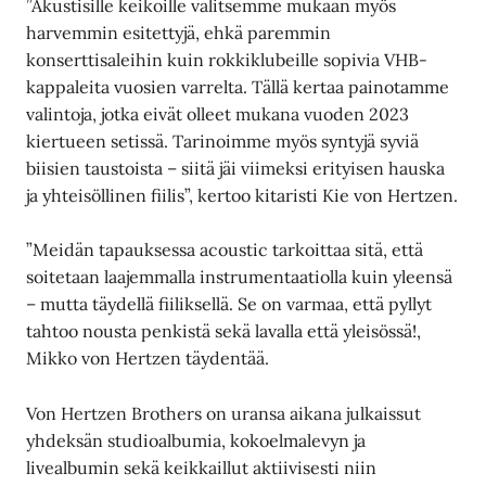
”Akustisille keikoille valitsemme mukaan myös
harvemmin esitettyjä, ehkä paremmin
konserttisaleihin kuin rokkiklubeille sopivia VHB-
kappaleita vuosien varrelta. Tällä kertaa painotamme
valintoja, jotka eivät olleet mukana vuoden 2023
kiertueen setissä. Tarinoimme myös syntyjä syviä
biisien taustoista – siitä jäi viimeksi erityisen hauska
ja yhteisöllinen fiilis”, kertoo kitaristi Kie von Hertzen.
”Meidän tapauksessa acoustic tarkoittaa sitä, että
soitetaan laajemmalla instrumentaatiolla kuin yleensä
– mutta täydellä fiiliksellä. Se on varmaa, että pyllyt
tahtoo nousta penkistä sekä lavalla että yleisössä!,
Mikko von Hertzen täydentää.
Von Hertzen Brothers on uransa aikana julkaissut
yhdeksän studioalbumia, kokoelmalevyn ja
livealbumin sekä keikkaillut aktiivisesti niin