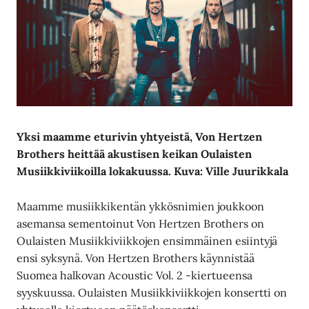
Yksi maamme eturivin yhtyeistä, Von Hertzen
Brothers heittää akustisen keikan Oulaisten
Musiikkiviikoilla lokakuussa. Kuva: Ville Juurikkala
Maamme musiikkikentän ykkösnimien joukkoon
asemansa sementoinut Von Hertzen Brothers on
Oulaisten Musiikkiviikkojen ensimmäinen esiintyjä
ensi syksynä. Von Hertzen Brothers käynnistää
Suomea halkovan Acoustic Vol. 2 -kiertueensa
syyskuussa. Oulaisten Musiikkiviikkojen konsertti on