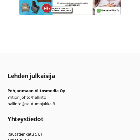
Lehden julkaisija
Pohjanmaan Viitosmedia Oy
Yhtiön johto/hallinto
hallinto@seutumajakka.fi
Yhteystiedot
Rautatienkatu 5 L1