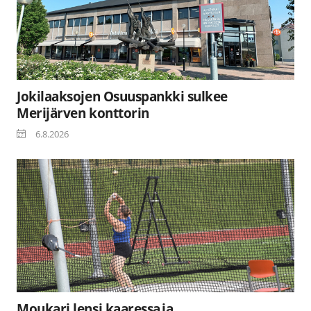
Jokilaaksojen Osuuspankki sulkee
Merijärven konttorin
6.8.2026
Moukari lensi kaaressa ja