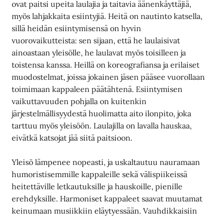
ovat paitsi upeita laulajia ja taitavia äänenkäyttäjiä,
myös lahjakkaita esiintyjiä. Heitä on nautinto katsella,
sillä heidän esiintymisensä on hyvin
vuorovaikutteista: sen sijaan, että he laulaisivat
ainoastaan yleisölle, he laulavat myös toisilleen ja
toistensa kanssa. Heillä on koreografiansa ja erilaiset
muodostelmat, joissa jokainen jäsen pääsee vuorollaan
toimimaan kappaleen päätähtenä. Esiintymisen
vaikuttavuuden pohjalla on kuitenkin
järjestelmällisyydestä huolimatta aito ilonpito, joka
tarttuu myös yleisöön. Laulajilla on lavalla hauskaa,
eivätkä katsojat jää siitä paitsioon.
Yleisö lämpenee nopeasti, ja uskaltautuu nauramaan
humoristisemmille kappaleille sekä välispiikeissä
heitettäville letkautuksille ja hauskoille, pienille
erehdyksille. Harmoniset kappaleet saavat muutamat
keinumaan musiikkiin eläytyessään. Vauhdikkaisiin