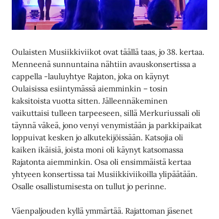
Oulaisten Musiikkiviikot ovat täällä taas, jo 38. kertaa.
Menneenä sunnuntaina nähtiin avauskonsertissa a
cappella -lauluyhtye Rajaton, joka on käynyt
Oulaisissa esiintymässä aiemminkin – tosin
kaksitoista vuotta sitten. Jälleennäkeminen
vaikuttaisi tulleen tarpeeseen, sillä Merkuriussali oli
täynnä väkeä, jono venyi venymistään ja parkkipaikat
loppuivat kesken jo alkutekijöissään. Katsojia oli
kaiken ikäisiä, joista moni oli käynyt katsomassa
Rajatonta aiemminkin. Osa oli ensimmäistä kertaa
yhtyeen konsertissa tai Musiikkiviikoilla ylipäätään.
Osalle osallistumisesta on tullut jo perinne.
Väenpaljouden kyllä ymmärtää. Rajattoman jäsenet