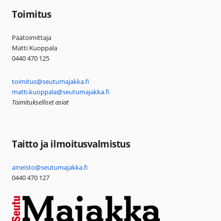
Toimitus
Päätoimittaja
Matti Kuoppala
0440 470 125
toimitus@seutumajakka.fi
matti.kuoppala@seutumajakka.fi
Toimitukselliset asiat
Taitto ja ilmoitusvalmistus
aineisto@seutumajakka.fi
0440 470 127