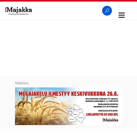
Avaa
navigaa
SeutuMajakka
Haku
Mainos