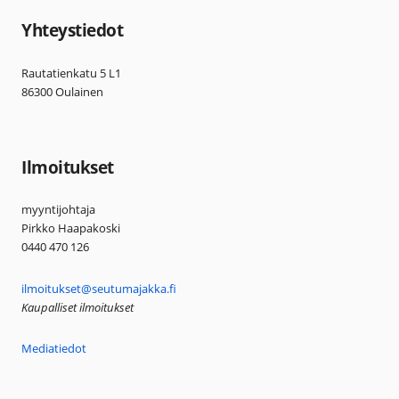
Yhteystiedot
Rautatienkatu 5 L1
86300 Oulainen
Ilmoitukset
myyntijohtaja
Pirkko Haapakoski
0440 470 126
ilmoitukset@seutumajakka.fi
Kaupalliset ilmoitukset
Mediatiedot