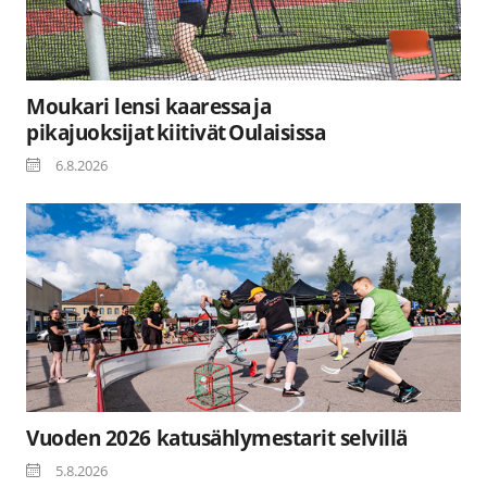
Moukari lensi kaaressa ja
pikajuoksijat kiitivät Oulaisissa
6.8.2026
Vuoden 2026 katusählymestarit selvillä
5.8.2026