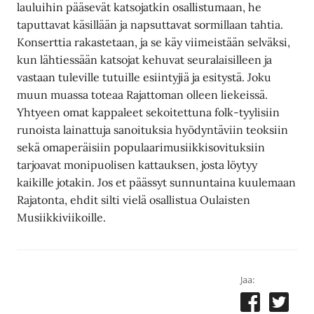
lauluihin pääsevät katsojatkin osallistumaan, he
taputtavat käsillään ja napsuttavat sormillaan tahtia.
Konserttia rakastetaan, ja se käy viimeistään selväksi,
kun lähtiessään katsojat kehuvat seuralaisilleen ja
vastaan tuleville tutuille esiintyjiä ja esitystä. Joku
muun muassa toteaa Rajattoman olleen liekeissä.
Yhtyeen omat kappaleet sekoitettuna folk-tyylisiin
runoista lainattuja sanoituksia hyödyntäviin teoksiin
sekä omaperäisiin populaarimusiikkisovituksiin
tarjoavat monipuolisen kattauksen, josta löytyy
kaikille jotakin. Jos et päässyt sunnuntaina kuulemaan
Rajatonta, ehdit silti vielä osallistua Oulaisten
Musiikkiviikoille.
Jaa: