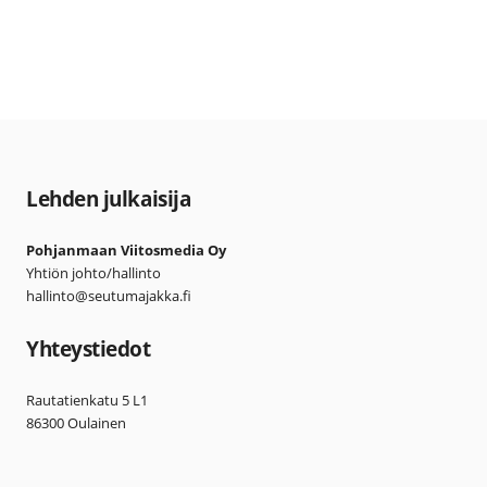
Lehden julkaisija
Pohjanmaan Viitosmedia Oy
Yhtiön johto/hallinto
hallinto@seutumajakka.fi
Yhteystiedot
Rautatienkatu 5 L1
86300 Oulainen