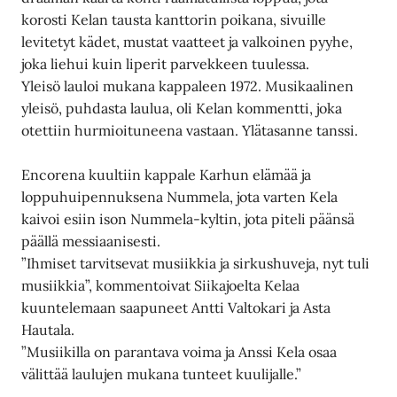
korosti Kelan tausta kanttorin poikana, sivuille
levitetyt kädet, mustat vaatteet ja valkoinen pyyhe,
joka liehui kuin liperit parvekkeen tuulessa.
Yleisö lauloi mukana kappaleen 1972. Musikaalinen
yleisö, puhdasta laulua, oli Kelan kommentti, joka
otettiin hurmioituneena vastaan. Ylätasanne tanssi.
Encorena kuultiin kappale Karhun elämää ja
loppuhuipennuksena Nummela, jota varten Kela
kaivoi esiin ison Nummela-kyltin, jota piteli päänsä
päällä messiaanisesti.
”Ihmiset tarvitsevat musiikkia ja sirkushuveja, nyt tuli
musiikkia”, kommentoivat Siikajoelta Kelaa
kuuntelemaan saapuneet Antti Valtokari ja Asta
Hautala.
”Musiikilla on parantava voima ja Anssi Kela osaa
välittää laulujen mukana tunteet kuulijalle.”