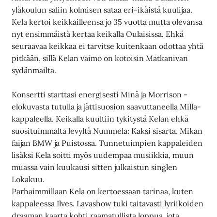
yläkoulun saliin kolmisen sataa eri-ikäistä kuulijaa.
Kela kertoi keikkailleensa jo 35 vuotta mutta olevansa
nyt ensimmäistä kertaa keikalla Oulaisissa. Ehkä
seuraavaa keikkaa ei tarvitse kuitenkaan odottaa yhtä
pitkään, sillä Kelan vaimo on kotoisin Matkanivan
sydänmailta.
Konsertti starttasi energisesti Minä ja Morrison -
elokuvasta tutulla ja jättisuosion saavuttaneella Milla-
kappaleella. Keikalla kuultiin tykitystä Kelan ehkä
suosituimmalta levyltä Nummela: Kaksi sisarta, Mikan
faijan BMW ja Puistossa. Tunnetuimpien kappaleiden
lisäksi Kela soitti myös uudempaa musiikkia, muun
muassa vain kuukausi sitten julkaistun singlen
Lokakuu.
Parhaimmillaan Kela on kertoessaan tarinaa, kuten
kappaleessa Ilves. Lavashow tuki taitavasti lyriikoiden
draaman kaarta kohti raamatullista loppua, jota