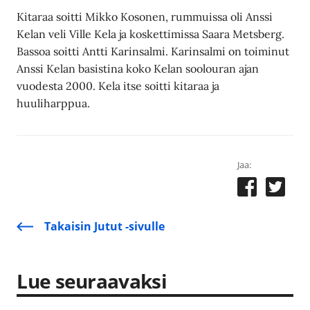
Kitaraa soitti Mikko Kosonen, rummuissa oli Anssi
Kelan veli Ville Kela ja koskettimissa Saara Metsberg.
Bassoa soitti Antti Karinsalmi. Karinsalmi on toiminut
Anssi Kelan basistina koko Kelan soolouran ajan
vuodesta 2000. Kela itse soitti kitaraa ja
huuliharppua.
Jaa:
Takaisin Jutut -sivulle
Lue seuraavaksi