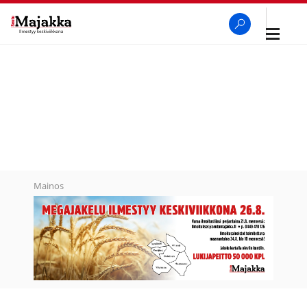
Avaa
navigaa
SeutuMajakka
Haku
Mainos