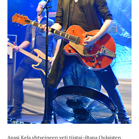
Anssi Kela yhtyeineen veti tiistai-iltana Oulaisten