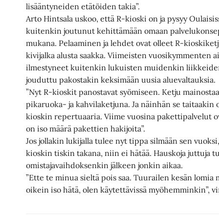
lisääntyneiden etätöiden takia”.
Arto Hintsala uskoo, että R-kioski on ja pysyy Oulaisis
kuitenkin joutunut kehittämään omaan palvelukons
mukana. Pelaaminen ja lehdet ovat olleet R-kioskiket
kivijalka alusta saakka. Viimeisten vuosikymmenten 
ilmestyneet kuitenkin lukuisten muidenkin liikkeide
jouduttu pakostakin keksimään uusia aluevaltauksia.
”Nyt R-kioskit panostavat syömiseen. Ketju mainost
pikaruoka- ja kahvilaketjuna. Ja näinhän se taitaakin 
kioskin repertuaaria. Viime vuosina pakettipalvelut o
on iso määrä pakettien hakijoita”.
Jos jollakin lukijalla tulee nyt tippa silmään sen vuoks
kioskin tiskin takana, niin ei hätää. Hauskoja juttuja 
omistajavaihdoksenkin jälkeen jonkin aikaa.
”Ette te minua sieltä pois saa. Tuurailen kesän lomia mi
oikein iso hätä, olen käytettävissä myöhemminkin”, vi