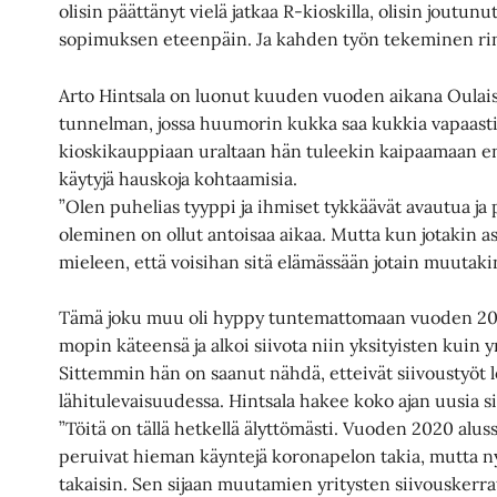
olisin päättänyt vielä jatkaa R-kioskilla, olisin jout
sopimuksen eteenpäin. Ja kahden työn tekeminen rinn
Arto Hintsala on luonut kuuden vuoden aikana Oulais
tunnelman, jossa huumorin kukka saa kukkia vapaasti
kioskikauppiaan uraltaan hän tuleekin kaipaamaan en
käytyjä hauskoja kohtaamisia.
”Olen puhelias tyyppi ja ihmiset tykkäävät avautua j
oleminen on ollut antoisaa aikaa. Mutta kun jotakin a
mieleen, että voisihan sitä elämässään jotain muutaki
Tämä joku muu oli hyppy tuntemattomaan vuoden 2019 
mopin käteensä ja alkoi siivota niin yksityisten kuin 
Sittemmin hän on saanut nähdä, etteivät siivoustyöt 
lähitulevaisuudessa. Hintsala hakee koko ajan uusia si
”Töitä on tällä hetkellä älyttömästi. Vuoden 2020 alu
peruivat hieman käyntejä koronapelon takia, mutta ny
takaisin. Sen sijaan muutamien yritysten siivouskerr