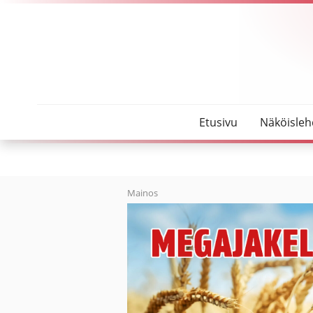
SeutuMajakka
Oulaisten R-kioskin yrittäjä vaihtuu
Etusivu
Näköisleh
Mainos