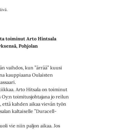
äivä.
tta toiminut Arto Hintsala
tyksensä, Pohjolan
än vaihdos, kun ”ärrää” kuusi
tena kauppiaana Oulaisten
nassaari.
ikkaa. Arto Hitsala on toiminut
 Oy:n toimitusjohtajana jo reilun
, että kahden aikaa vievän työn
alan kaltaiselle ”Duracell-
oli vie niin paljon aikaa. Jos