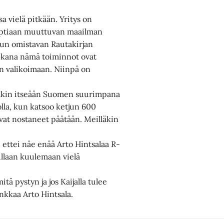
sa vielä pitkään. Yritys on
eptiaan muuttuvan maailman
jun omistavan Rautakirjan
aikana nämä toiminnot ovat
n valikoimaan. Niinpä on
aakin itseään Suomen suurimpana
olla, kun katsoo ketjun 600
vat nostaneet päätään. Meilläkin
i, ettei näe enää Arto Hintsalaa R-
tullaan kuulemaan vielä
tä pystyn ja jos Kaijalla tulee
nkkaa Arto Hintsala.