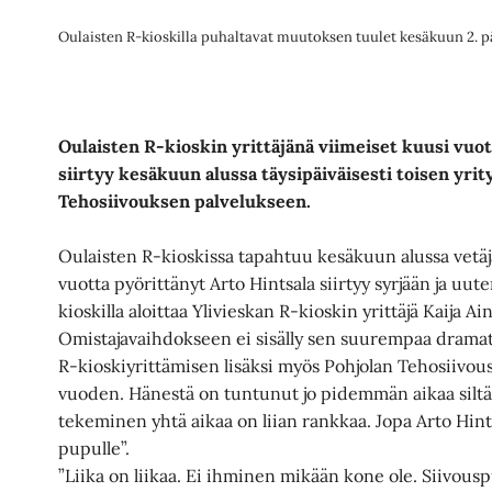
Oulaisten R-kioskilla puhaltavat muutoksen tuulet kesäkuun 2. p
Oulaisten R-kioskin yrittäjänä viimeiset kuusi vuo
siirtyy kesäkuun alussa täysipäiväisesti toisen yri
Tehosiivouksen palvelukseen.
Oulaisten R-kioskissa tapahtuu kesäkuun alussa vetäj
vuotta pyörittänyt Arto Hintsala siirtyy syrjään ja uu
kioskilla aloittaa Ylivieskan R-kioskin yrittäjä Kaija Ai
Omistajavaihdokseen ei sisälly sen suurempaa dramati
R-kioskiyrittämisen lisäksi myös Pohjolan Tehosiivous
vuoden. Hänestä on tuntunut jo pidemmän aikaa siltä
tekeminen yhtä aikaa on liian rankkaa. Jopa Arto Hints
pupulle”.
”Liika on liikaa. Ei ihminen mikään kone ole. Siivouspu