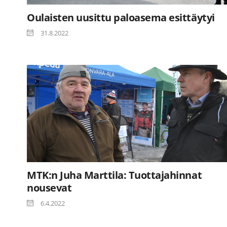
Oulaisten uusittu paloasema esittäytyi
31.8.2022
MTK:n Juha Marttila: Tuottajahinnat
nousevat
6.4.2022