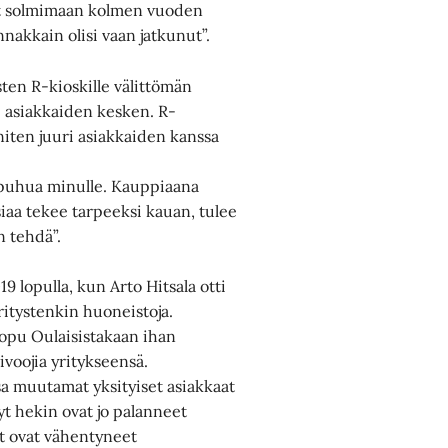
unut solmimaan kolmen vuoden
akkain olisi vaan jatkunut”.
ten R-kioskille välittömän
 asiakkaiden kesken. R-
iten juuri asiakkaiden kanssa
a puhua minulle. Kauppiaana
siaa tekee tarpeeksi kauan, tulee
n tehdä”.
lopulla, kun Arto Hitsala otti
yritystenkin huoneistoja.
lopu Oulaisistakaan ihan
ivoojia yritykseensä.
ssa muutamat yksityiset asiakkaat
t hekin ovat jo palanneet
at ovat vähentyneet