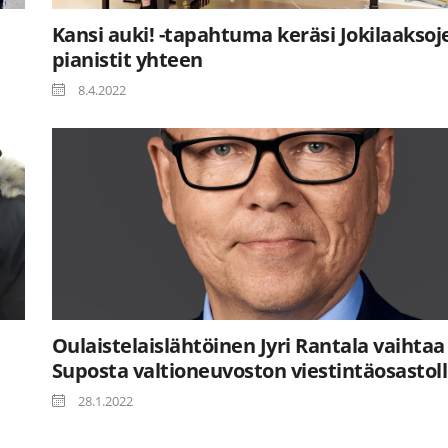
Kansi auki! -tapahtuma keräsi Jokilaaksoj
pianistit yhteen
8.4.2022
Oulaistelaislähtöinen Jyri Rantala vaihtaa
Suposta valtioneuvoston viestintäosastol
28.1.2022