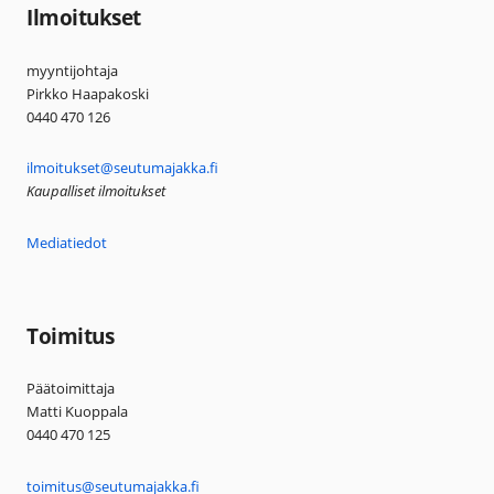
Ilmoitukset
myyntijohtaja
Pirkko Haapakoski
0440 470 126
ilmoitukset@seutumajakka.fi
Kaupalliset ilmoitukset
Mediatiedot
Toimitus
Päätoimittaja
Matti Kuoppala
0440 470 125
toimitus@seutumajakka.fi