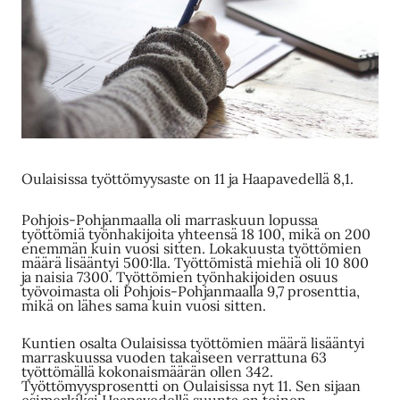
Oulaisissa työttömyysaste on 11 ja Haapavedellä 8,1.
Pohjois-Pohjanmaalla oli marraskuun lopussa
työttömiä työnhakijoita yhteensä 18 100, mikä on 200
enemmän kuin vuosi sitten. Lokakuusta työttömien
määrä lisääntyi 500:lla. Työttömistä miehiä oli 10 800
ja naisia 7300. Työttömien työnhakijoiden osuus
työvoimasta oli Pohjois-Pohjanmaalla 9,7 prosenttia,
mikä on lähes sama kuin vuosi sitten.
Kuntien osalta Oulaisissa työttömien määrä lisääntyi
marraskuussa vuoden takaiseen verrattuna 63
työttömällä kokonaismäärän ollen 342.
Työttömyysprosentti on Oulaisissa nyt 11. Sen sijaan
esimerkiksi Haapavedellä suunta on toinen.