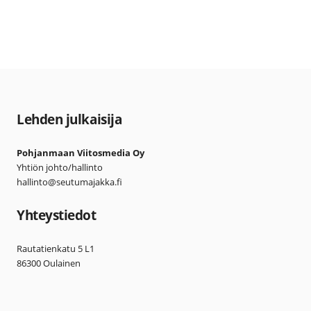
Lehden julkaisija
Pohjanmaan Viitosmedia Oy
Yhtiön johto/hallinto
hallinto@seutumajakka.fi
Yhteystiedot
Rautatienkatu 5 L1
86300 Oulainen