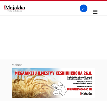
Avaa
navigaa
SeutuMajakka
Haku
Mainos