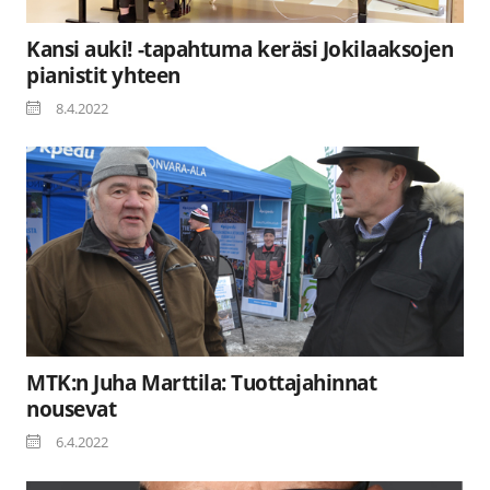
Kansi auki! -tapahtuma keräsi Jokilaaksojen
pianistit yhteen
8.4.2022
MTK:n Juha Marttila: Tuottajahinnat
nousevat
6.4.2022