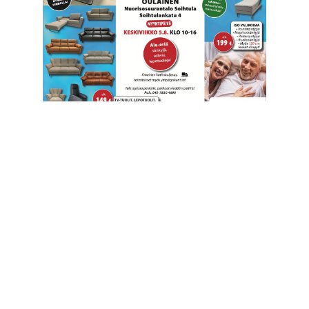
Lehden julkaisija
Pohjanmaan Viitosmedia Oy
Yhtiön johto/hallinto