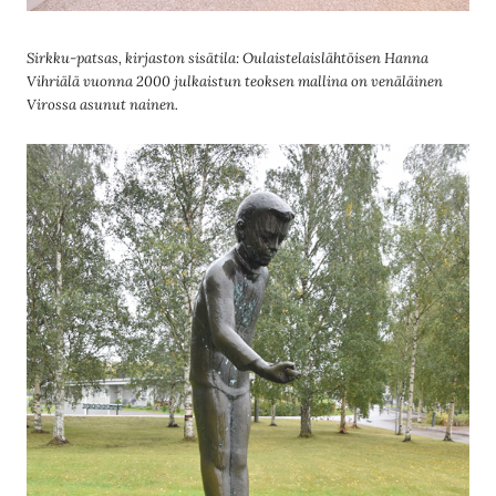
Sirkku-patsas, kirjaston sisätila: Oulaistelaislähtöisen Hanna
Vihriälä vuonna 2000 julkaistun teoksen mallina on venäläinen
Virossa asunut nainen.