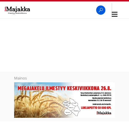
Avaa
navigaa
SeutuMajakka
Haku
Mainos