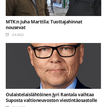
MTK:n Juha Marttila: Tuottajahinnat
nousevat
6.4.2022
Oulaistelaislähtöinen Jyri Rantala vaihtaa
Suposta valtioneuvoston viestintäosastolle