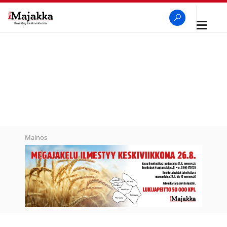
Avaa
navigaa
SeutuMajakka
Haku
Mainos