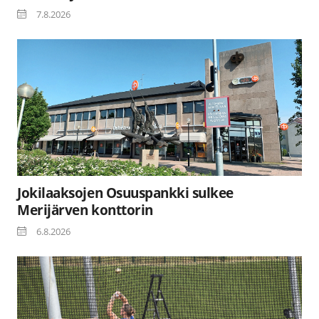
7.8.2026
Jokilaaksojen Osuuspankki sulkee
Merijärven konttorin
6.8.2026