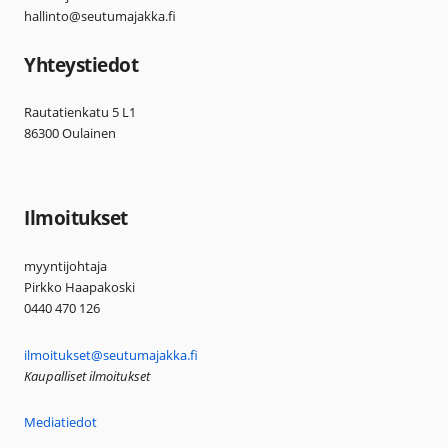
hallinto@seutumajakka.fi
Yhteystiedot
Rautatienkatu 5 L1
86300 Oulainen
Ilmoitukset
myyntijohtaja
Pirkko Haapakoski
0440 470 126
ilmoitukset@seutumajakka.fi
Kaupalliset ilmoitukset
Mediatiedot