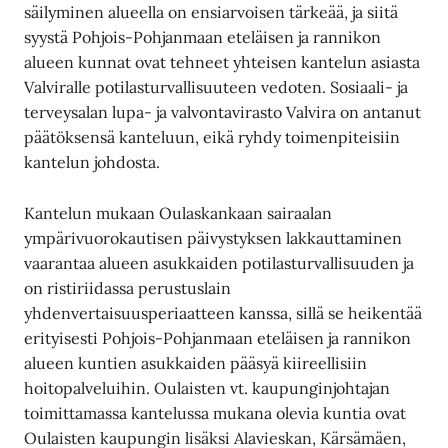
säilyminen alueella on ensiarvoisen tärkeää, ja siitä
syystä Pohjois-Pohjanmaan eteläisen ja rannikon
alueen kunnat ovat tehneet yhteisen kantelun asiasta
Valviralle potilasturvallisuuteen vedoten. Sosiaali- ja
terveysalan lupa- ja valvontavirasto Valvira on antanut
päätöksensä kanteluun, eikä ryhdy toimenpiteisiin
kantelun johdosta.
Kantelun mukaan Oulaskankaan sairaalan
ympärivuorokautisen päivystyksen lakkauttaminen
vaarantaa alueen asukkaiden potilasturvallisuuden ja
on ristiriidassa perustuslain
yhdenvertaisuusperiaatteen kanssa, sillä se heikentää
erityisesti Pohjois-Pohjanmaan eteläisen ja rannikon
alueen kuntien asukkaiden pääsyä kiireellisiin
hoitopalveluihin. Oulaisten vt. kaupunginjohtajan
toimittamassa kantelussa mukana olevia kuntia ovat
Oulaisten kaupungin lisäksi Alavieskan, Kärsämäen,