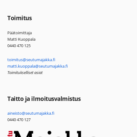
Toimitus
Päätoimittaja
Matti Kuoppala
0440 470 125
toimitus@seutumajakka.fi
matti.kuoppala@seutumajakka.fi
Toimitukselliset asiat
Taitto ja ilmoitusvalmistus
aineisto@seutumajakka.fi
0440 470 127