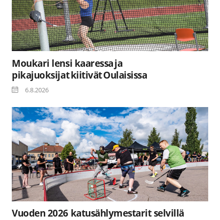
Moukari lensi kaaressa ja
pikajuoksijat kiitivät Oulaisissa
6.8.2026
Vuoden 2026 katusählymestarit selvillä