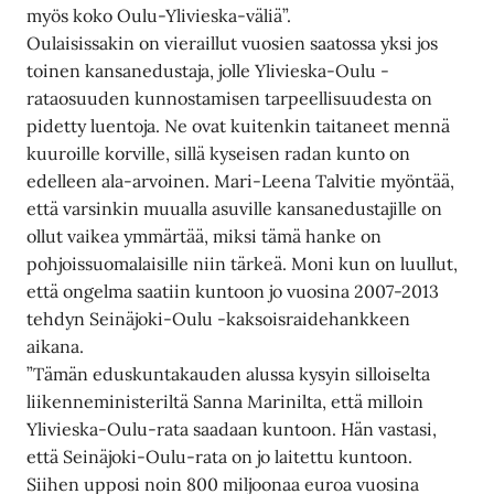
myös koko Oulu-Ylivieska-väliä”.
Oulaisissakin on vieraillut vuosien saatossa yksi jos
toinen kansanedustaja, jolle Ylivieska-Oulu -
rataosuuden kunnostamisen tarpeellisuudesta on
pidetty luentoja. Ne ovat kuitenkin taitaneet mennä
kuuroille korville, sillä kyseisen radan kunto on
edelleen ala-arvoinen. Mari-Leena Talvitie myöntää,
että varsinkin muualla asuville kansanedustajille on
ollut vaikea ymmärtää, miksi tämä hanke on
pohjoissuomalaisille niin tärkeä. Moni kun on luullut,
että ongelma saatiin kuntoon jo vuosina 2007-2013
tehdyn Seinäjoki-Oulu -kaksoisraidehankkeen
aikana.
”Tämän eduskuntakauden alussa kysyin silloiselta
liikenneministeriltä Sanna Marinilta, että milloin
Ylivieska-Oulu-rata saadaan kuntoon. Hän vastasi,
että Seinäjoki-Oulu-rata on jo laitettu kuntoon.
Siihen upposi noin 800 miljoonaa euroa vuosina