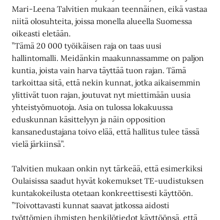
Mari-Leena Talvitien mukaan teennäinen, eikä vastaa
niitä olosuhteita, joissa monella alueella Suomessa
oikeasti eletään.
”Tämä 20 000 työikäisen raja on taas uusi
hallintomalli. Meidänkin maakunnassamme on paljon
kuntia, joista vain harva täyttää tuon rajan. Tämä
tarkoittaa sitä, että nekin kunnat, jotka aikaisemmin
ylittivät tuon rajan, joutuvat nyt miettimään uusia
yhteistyömuotoja. Asia on tulossa lokakuussa
eduskunnan käsittelyyn ja näin opposition
kansanedustajana toivo elää, että hallitus tulee tässä
vielä järkiinsä”.
Talvitien mukaan onkin nyt tärkeää, että esimerkiksi
Oulaisissa saadut hyvät kokemukset TE-uudistuksen
kuntakokeilusta otetaan konkreettisesti käyttöön.
”Toivottavasti kunnat saavat jatkossa aidosti
työttömien ihmisten henkilötiedot käyttöönsä, että