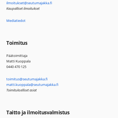
ilmoitukset@seutumajakka.fi
Kaupalliset ilmoitukset
Mediatiedot
Toimitus
Päätoimittaja
Matti Kuoppala
0440 470 125
toimitus@seutumajakka.fi
matti.kuoppala@seutumajakka.fi
Toimitukselliset asiat
Taitto ja ilmoitusvalmistus