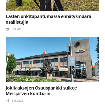
Lasten onkitapahtumassa ennätysmäärä
osallistujia
7.8.2026
Jokilaaksojen Osuuspankki sulkee
Merijärven konttorin
6.8.2026