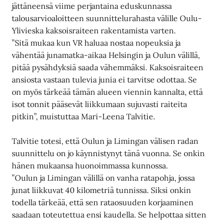
jättäneensä viime perjantaina eduskunnassa
talousarvioaloitteen suunnittelurahasta välille Oulu-
Ylivieska kaksoisraiteen rakentamista varten.
”Sitä mukaa kun VR haluaa nostaa nopeuksia ja
vähentää junamatka-aikaa Helsingin ja Oulun välillä,
pitää pysähdyksiä saada vähemmäksi. Kaksoisraiteen
ansiosta vastaan tulevia junia ei tarvitse odottaa. Se
on myös tärkeää tämän alueen viennin kannalta, että
isot tonnit pääsevät liikkumaan sujuvasti raiteita
pitkin”, muistuttaa Mari-Leena Talvitie.
Talvitie totesi, että Oulun ja Limingan välisen radan
suunnittelu on jo käynnistynyt tänä vuonna. Se onkin
hänen mukaansa huonoimmassa kunnossa.
”Oulun ja Limingan välillä on vanha ratapohja, jossa
junat liikkuvat 40 kilometriä tunnissa. Siksi onkin
todella tärkeää, että sen rataosuuden korjaaminen
saadaan toteutettua ensi kaudella. Se helpottaa sitten