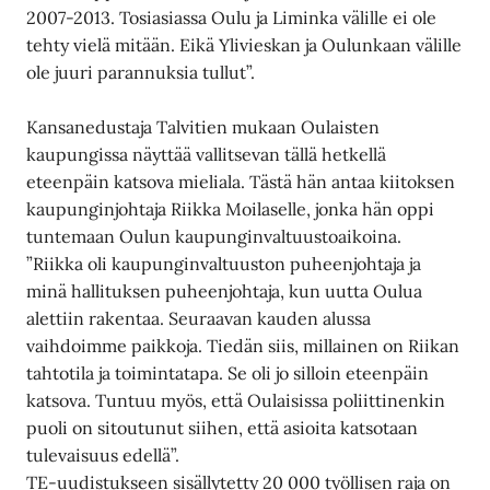
2007-2013. Tosiasiassa Oulu ja Liminka välille ei ole
tehty vielä mitään. Eikä Ylivieskan ja Oulunkaan välille
ole juuri parannuksia tullut”.
Kansanedustaja Talvitien mukaan Oulaisten
kaupungissa näyttää vallitsevan tällä hetkellä
eteenpäin katsova mieliala. Tästä hän antaa kiitoksen
kaupunginjohtaja Riikka Moilaselle, jonka hän oppi
tuntemaan Oulun kaupunginvaltuustoaikoina.
”Riikka oli kaupunginvaltuuston puheenjohtaja ja
minä hallituksen puheenjohtaja, kun uutta Oulua
alettiin rakentaa. Seuraavan kauden alussa
vaihdoimme paikkoja. Tiedän siis, millainen on Riikan
tahtotila ja toimintatapa. Se oli jo silloin eteenpäin
katsova. Tuntuu myös, että Oulaisissa poliittinenkin
puoli on sitoutunut siihen, että asioita katsotaan
tulevaisuus edellä”.
TE-uudistukseen sisällytetty 20 000 työllisen raja on