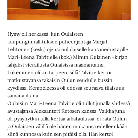
Hymy oli herkässä, kun Oulaisten
kaupunginhallituksen puheenjohtaja Marjut
Lehtonen (kesk.) ojensi oululaiselle kansanedustajalle
Mari-Leena Talvitielle (kok.) Minun Oulainen -kirjan
lahjaksi vierailusta Oulaisissa maanantaina.
Lukeminen olikin tarpeen, sillä Talvitie kertoi
matkustavansa takaisin Oulun seudulle bussin
kyydissä. Kempeleessä oli edessä seuraava tilaisuus
samana iltana.
Oulaisiin Mari-Leena Talvitie oli tullut junalla yhdessä
avustajansa Aleksanteri Ketosen kanssa. Vaikka juna
oli pysynytkin tällä kertaa aikataulussa, ei rata Oulun
ja Oulaisten välillä ole hänen mukaansa edelleenkään
siinä kunnossa kuin sen pitäisi olla. Hän kertoi