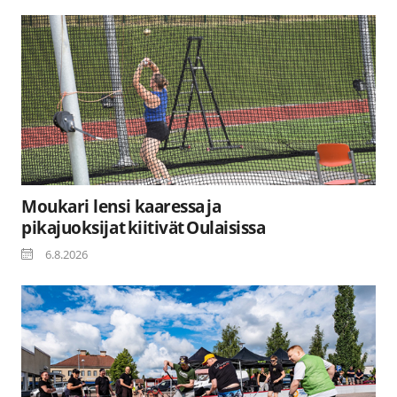
Moukari lensi kaaressa ja
pikajuoksijat kiitivät Oulaisissa
6.8.2026