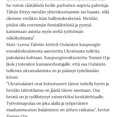
he voivat räätälöidä heille parhaiten sopivia palveluja.
Tähän liittyy meidän yhteiskuntamme iso haaste, sillä
olemme vieläkin liian hallintokeskeisiä. Meidän
pitäisi olla enemmän ihmislähtöisiä ja pystyä
katsomaan asioita myös sieltä työttömän
näkökulmasta”.
Mari-Leena Talvitie kiitteli Oulaisten kaupungin
ennakkoluulotonta asennetta Ukrainasta tulleita
pakolaisia kohtaan. Kaupunginvaltuutettu Tommi Oja
(kok.) totesikin kansanedustajalle, että osa Oulaisiin
tulleista ukrainalaisista on jo päässyt työelämään
kiinni.
”Ukrainalaiset ovat kotiutuneet tänne todella hyvin ja
heidän tahtotilansa on jäädä tänne asumaan. Osa
heistä on jo työllistynyt esimerkiksi kenkätehtaalle.
Työvoimapulaa on joka alalla ja työperäisen
maahanmuuton lisääminen on siihen ratkaisu”, kertoi
Tommi Oja.