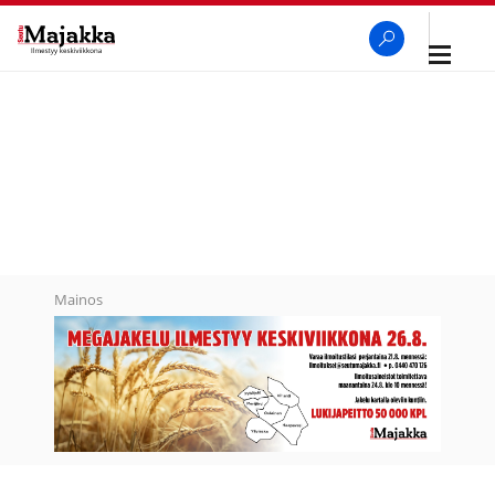
Avaa
navigaa
SeutuMajakka
Haku
Mainos