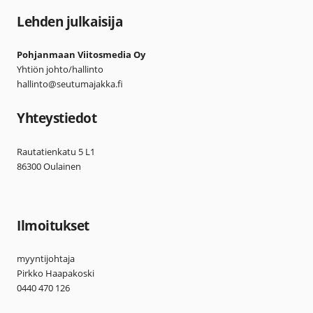
Lehden julkaisija
Pohjanmaan Viitosmedia Oy
Yhtiön johto/hallinto
hallinto@seutumajakka.fi
Yhteystiedot
Rautatienkatu 5 L1
86300 Oulainen
Ilmoitukset
myyntijohtaja
Pirkko Haapakoski
0440 470 126