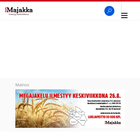
Avaa
navigaa
SeutuMajakka
Haku
Mainos