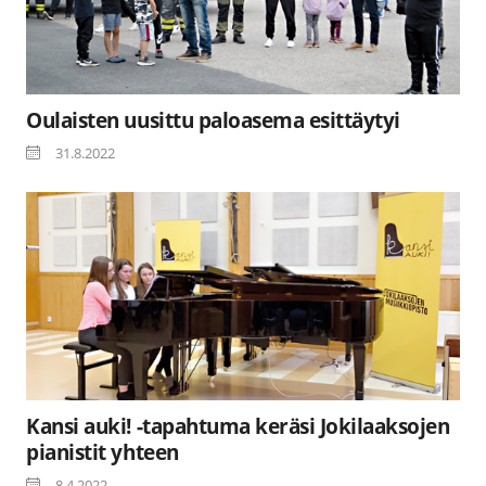
Oulaisten uusittu paloasema esittäytyi
31.8.2022
Kansi auki! -tapahtuma keräsi Jokilaaksojen
pianistit yhteen
8.4.2022