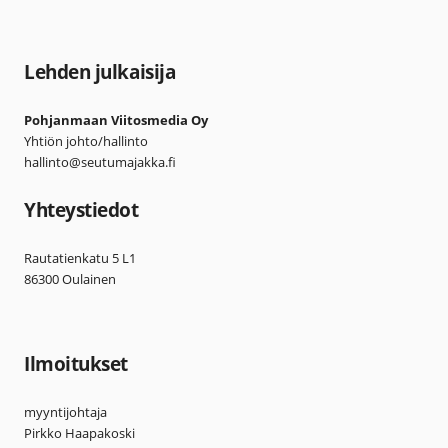
Lehden julkaisija
Pohjanmaan Viitosmedia Oy
Yhtiön johto/hallinto
hallinto@seutumajakka.fi
Yhteystiedot
Rautatienkatu 5 L1
86300 Oulainen
Ilmoitukset
myyntijohtaja
Pirkko Haapakoski