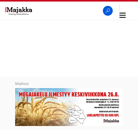
Avaa
navigaa
SeutuMajakka
Haku
Mainos