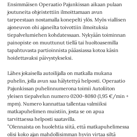
Ensimmäisen Operaatio Pajunkissan aikaan pulaan
joutuneita ohjeistettiin ilmoittamaan avun
tarpeestaan nostamalla konepelti ylös. Myös viallisen
ajoneuvon ohi ajaneilta toivottiin ilmoituksia
tiepalvelumiehen kohdatessaan. Nykyään toiminnan
painopiste on muuttunut tiellä tai huoltoasemilla
tapahtuvasta partioinnista pääasiassa kotoa käsin
hoidettavaksi päivystykseksi.
Lähes jokaisella autoilijalla on matkalla mukana
puhelin, jolla avun saa hälytettyä helposti. Operaatio
Pajunkissan puhelinnumerona toimii Autoliiton
yleisen tiepalvelun numero 0200-8080 (1,95 €/min +
mpm). Numero kannattaa tallentaa valmiiksi
matkapuhelimen muistiin, josta se on apua
tarvittaessa helposti saatavilla.
”Olennaista on huolehtia siitä, että matkapuhelimessa
olisi koko ajan mahdollisimman hyvin virtaa siltä