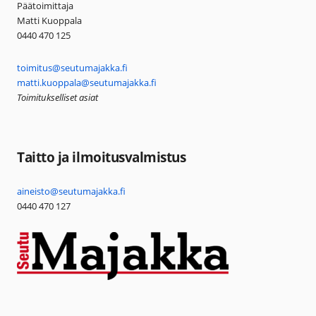
Päätoimittaja
Matti Kuoppala
0440 470 125
toimitus@seutumajakka.fi
matti.kuoppala@seutumajakka.fi
Toimitukselliset asiat
Taitto ja ilmoitusvalmistus
aineisto@seutumajakka.fi
0440 470 127