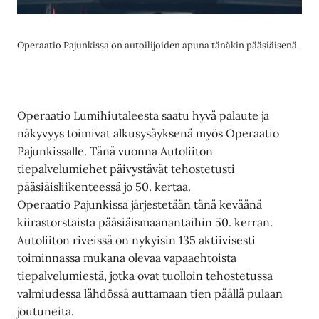
Operaatio Pajunkissa on autoilijoiden apuna tänäkin pääsiäisenä.
Operaatio Lumihiutaleesta saatu hyvä palaute ja
näkyvyys toimivat alkusysäyksenä myös Operaatio
Pajunkissalle. Tänä vuonna Autoliiton
tiepalvelumiehet päivystävät tehostetusti
pääsiäisliikenteessä jo 50. kertaa.
Operaatio Pajunkissa järjestetään tänä keväänä
kiirastorstaista pääsiäismaanantaihin 50. kerran.
Autoliiton riveissä on nykyisin 135 aktiivisesti
toiminnassa mukana olevaa vapaaehtoista
tiepalvelumiestä, jotka ovat tuolloin tehostetussa
valmiudessa lähdössä auttamaan tien päällä pulaan
joutuneita.