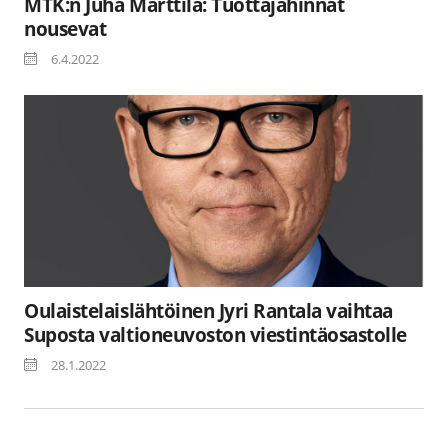
MTK:n Juha Marttila: Tuottajahinnat
nousevat
6.4.2022
Oulaistelaislähtöinen Jyri Rantala vaihtaa
Suposta valtioneuvoston viestintäosastolle
28.1.2022