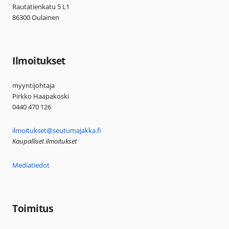
Rautatienkatu 5 L1
86300 Oulainen
Ilmoitukset
myyntijohtaja
Pirkko Haapakoski
0440 470 126
ilmoitukset@seutumajakka.fi
Kaupalliset ilmoitukset
Mediatiedot
Toimitus