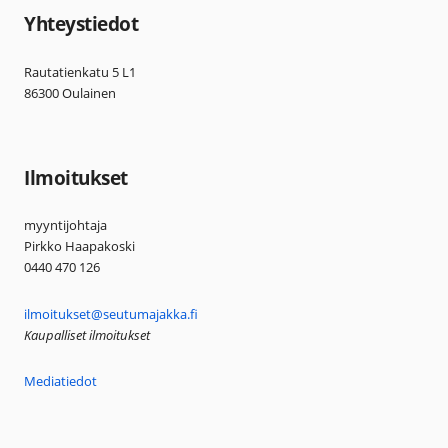
Yhteystiedot
Rautatienkatu 5 L1
86300 Oulainen
Ilmoitukset
myyntijohtaja
Pirkko Haapakoski
0440 470 126
ilmoitukset@seutumajakka.fi
Kaupalliset ilmoitukset
Mediatiedot