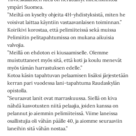
ympäri Suomea.
”Meiltä on kyselty ohjeita 4H-yhdistyksistä, miten he
voisivat laittaa käyntiin vastaavanlaisen toiminnan.”
Koirikivi korostaa, että pelimiiteissä sekä muissa
Pelimiitin pelitapahtumissa on mukana aikuisia
valvojia.
”Meillä on ehdoton ei kiusaamiselle. Olemme
muistuttaneet myös sitä, että koti ja koulu menevät
myös tämän harrastuksen edelle.”
Kotoa käsin tapahtuvan pelaamisen lisäksi järjestetään
kerran pari vuodessa lani-tapahtuma Raudaskylän
opistolla.
”Seuraavat lanit ovat marraskuussa. Siellä on kiva
nähdä kasvotusten niitä pelaajia, joiden kanssa on
pelannut jo aiemmin pelimiiteissä. Viime laneissa
osallistujia oli vähän päälle 40, ja aiomme seuraaviin
laneihin sitä vähän nostaa.”