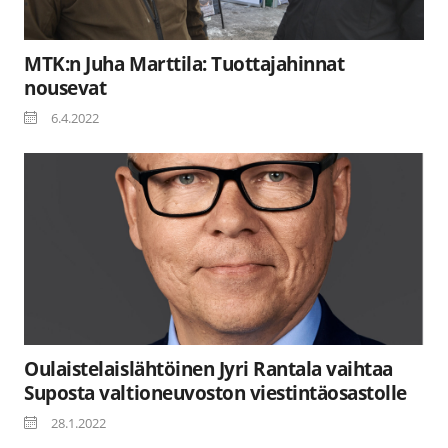
MTK:n Juha Marttila: Tuottajahinnat
nousevat
6.4.2022
Oulaistelaislähtöinen Jyri Rantala vaihtaa
Suposta valtioneuvoston viestintäosastolle
28.1.2022