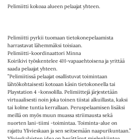
Pelimiitti kokoaa alueen pelaajat yhteen.
Pelimiitti pyrkii tuomaan tietokonepelaamista
harrastavat lähemmäksi toisiaan.
Pelimiitti-koordinaattori Minna
Koirikivi työskentelee 4H-vapaaehtoisena ja yrittää
saada pelaajat yhteen.
”Pelimiitissä pelaajat osallistuvat toimintaan
lähtökohtaisesti kotoaan käsin tietokoneella tai
Playstation 4 -konsolilla. Pelimiittejä järjestetään
virtuaalisesti noin joka toinen tiistai alkuillasta, kaksi
tai kolme tuntia kerrallaan. Peruspelaamisen lisäksi
meillä on myös muun muassa striimausta sekä
nuorten lani-tiimi -toimintaa. Toiminta-alue on
rajattu Ylivieskaan ja sen seitsemään naapurikuntaan.”
Ylivieskalaisten idea on herättänyt mielenkiintoa