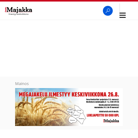
Avaa
navigaa
SeutuMajakka
Haku
Mainos