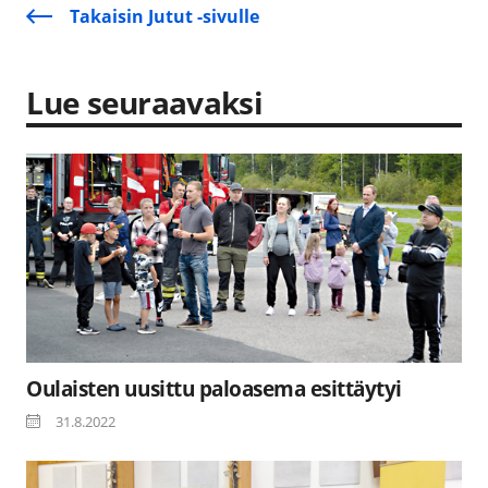
Takaisin Jutut -sivulle
Lue seuraavaksi
Oulaisten uusittu paloasema esittäytyi
31.8.2022