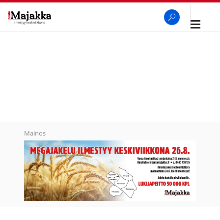
Avaa
navigaa
SeutuMajakka
Haku
Mainos