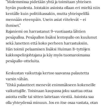
”Molemmissa pidetään yhtä ja toimitaan yhteisen
hyvän puolesta. Joistakin asioista ollaan eri mieltä niin
kentälle kuin politiikassakin, mutta yhteispelillä
mennään eteenpäin. Usein asiat riitelevät – ei
ihmiset.”
Rajaniemi on harrastanut 9-vuotiaasta lähtien
pesäpalloa. Pesäpallon lisäksi lentopallo on kuulunut
sekä Janetten että koko perheen harrastuksiin.
Hän toimii pelaamisen lisäksi Huiman B-tyttöjen
kakkospelinjohtajana ja käy myös tuomaroimassa
pesäpallo-otteluita.
Keskustan vaikuttaja kertoo saavansa palautetta
varsin vähän.
”Ehkä palautteet menevät enimmäkseen kokeneille
vaikuttajille. Toisinaan kaupassa joku saattaa ottaa
asioita esille tai sitten laitetaan viestiä. Asioista saa
olla yhteydessä minuun. Jos en itse osaa vastata, otan