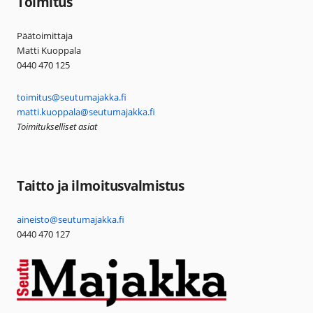
Toimitus
Päätoimittaja
Matti Kuoppala
0440 470 125
toimitus@seutumajakka.fi
matti.kuoppala@seutumajakka.fi
Toimitukselliset asiat
Taitto ja ilmoitusvalmistus
aineisto@seutumajakka.fi
0440 470 127