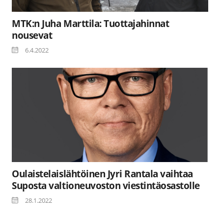
MTK:n Juha Marttila: Tuottajahinnat
nousevat
6.4.2022
Oulaistelaislähtöinen Jyri Rantala vaihtaa
Suposta valtioneuvoston viestintäosastolle
28.1.2022