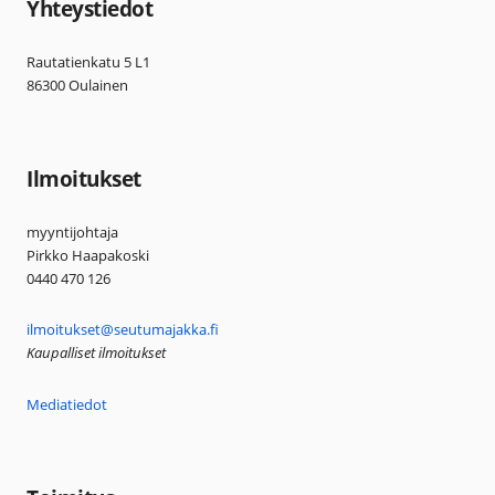
Yhteystiedot
Rautatienkatu 5 L1
86300 Oulainen
Ilmoitukset
myyntijohtaja
Pirkko Haapakoski
0440 470 126
ilmoitukset@seutumajakka.fi
Kaupalliset ilmoitukset
Mediatiedot