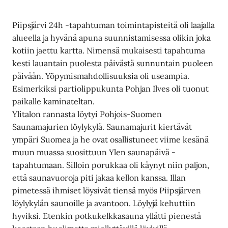
Piipsjärvi 24h -tapahtuman toimintapisteitä oli laajalla
alueella ja hyvänä apuna suunnistamisessa olikin joka
kotiin jaettu kartta. Nimensä mukaisesti tapahtuma
kesti lauantain puolesta päivästä sunnuntain puoleen
päivään. Yöpymismahdollisuuksia oli useampia.
Esimerkiksi partiolippukunta Pohjan Ilves oli tuonut
paikalle kaminateltan.
Ylitalon rannasta löytyi Pohjois-Suomen
Saunamajurien löylykylä. Saunamajurit kiertävät
ympäri Suomea ja he ovat osallistuneet viime kesänä
muun muassa suosittuun Ylen saunapäivä -
tapahtumaan. Silloin porukkaa oli käynyt niin paljon,
että saunavuoroja piti jakaa kellon kanssa. Illan
pimetessä ihmiset löysivät tiensä myös Piipsjärven
löylykylän saunoille ja avantoon. Löylyjä kehuttiin
hyviksi. Etenkin potkukelkkasauna yllätti pienestä