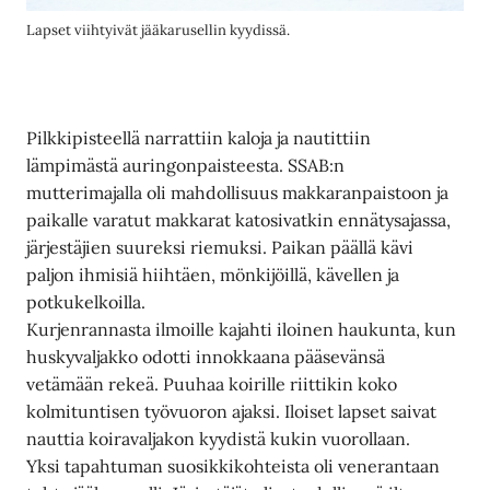
Lapset viihtyivät jääkarusellin kyydissä.
Pilkkipisteellä narrattiin kaloja ja nautittiin
lämpimästä auringonpaisteesta. SSAB:n
mutterimajalla oli mahdollisuus makkaranpaistoon ja
paikalle varatut makkarat katosivatkin ennätysajassa,
järjestäjien suureksi riemuksi. Paikan päällä kävi
paljon ihmisiä hiihtäen, mönkijöillä, kävellen ja
potkukelkoilla.
Kurjenrannasta ilmoille kajahti iloinen haukunta, kun
huskyvaljakko odotti innokkaana pääsevänsä
vetämään rekeä. Puuhaa koirille riittikin koko
kolmituntisen työvuoron ajaksi. Iloiset lapset saivat
nauttia koiravaljakon kyydistä kukin vuorollaan.
Yksi tapahtuman suosikkikohteista oli venerantaan