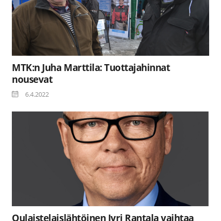
MTK:n Juha Marttila: Tuottajahinnat
nousevat
6.4.2022
Oulaistelaislähtöinen Jyri Rantala vaihtaa