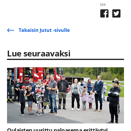
Jaa:
Takaisin Jutut -sivulle
Lue seuraavaksi
Oulaisten uusittu paloasema esittäytyi