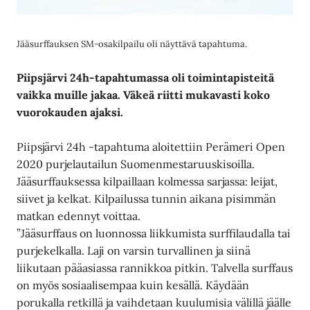
Jääsurffauksen SM-osakilpailu oli näyttävä tapahtuma.
Piipsjärvi 24h-tapahtumassa oli toimintapisteitä
vaikka muille jakaa. Väkeä riitti mukavasti koko
vuorokauden ajaksi.
Piipsjärvi 24h -tapahtuma aloitettiin Perämeri Open
2020 purjelautailun Suomenmestaruuskisoilla.
Jääsurffauksessa kilpaillaan kolmessa sarjassa: leijat,
siivet ja kelkat. Kilpailussa tunnin aikana pisimmän
matkan edennyt voittaa.
”Jääsurffaus on luonnossa liikkumista surffilaudalla tai
purjekelkalla. Laji on varsin turvallinen ja siinä
liikutaan pääasiassa rannikkoa pitkin. Talvella surffaus
on myös sosiaalisempaa kuin kesällä. Käydään
porukalla retkillä ja vaihdetaan kuulumisia välillä jäälle