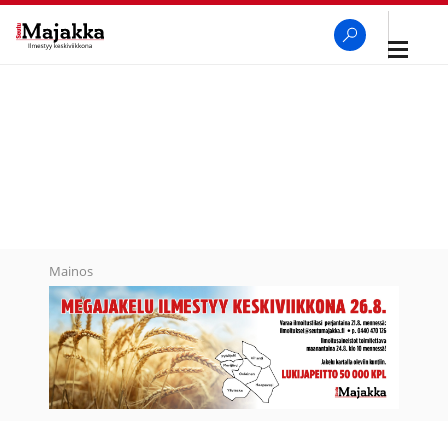
Avaa
navigaa
SeutuMajakka
Haku
Mainos