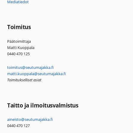
Mediatiedot
Toimitus
Päätoimittaja
Matti Kuoppala
0440 470 125
toimitus@seutumajakka.fi
matti.kuoppala@seutumajakka.fi
Toimitukselliset asiat
Taitto ja ilmoitusvalmistus
aineisto@seutumajakka.fi
0440 470 127