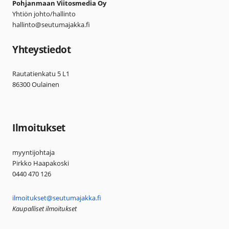
Pohjanmaan Viitosmedia Oy
Yhtiön johto/hallinto
hallinto@seutumajakka.fi
Yhteystiedot
Rautatienkatu 5 L1
86300 Oulainen
Ilmoitukset
myyntijohtaja
Pirkko Haapakoski
0440 470 126
ilmoitukset@seutumajakka.fi
Kaupalliset ilmoitukset