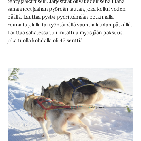
tehty jääkaruselli. Järjestäjät olivat edellisenä iltana
sahanneet jäähän pyöreän lautan, joka kellui veden
päällä. Lauttaa pystyi pyörittämään potkimalla
reunalta jalalla tai työntämällä vauhtia laudan pätkällä.
Lauttaa sahatessa tuli mitattua myös jään paksuus,
joka tuolla kohdalla oli 45 senttiä.