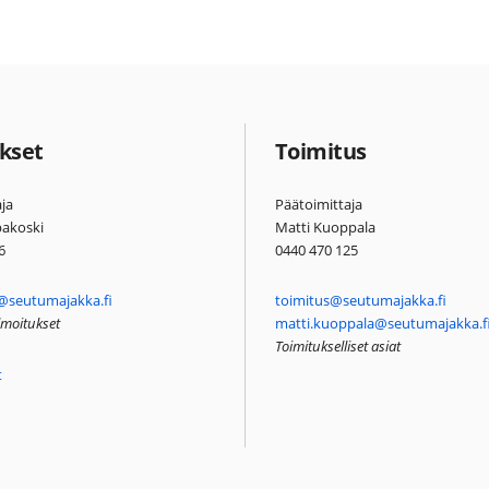
kset
Toimitus
ja
Päätoimittaja
pakoski
Matti Kuoppala
6
0440 470 125
@seutumajakka.fi
toimitus@seutumajakka.fi
ilmoitukset
matti.kuoppala@seutumajakka.f
Toimitukselliset asiat
t