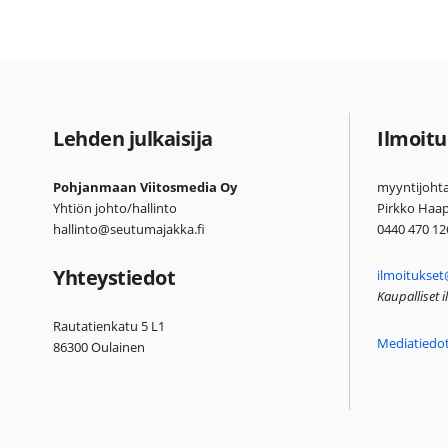
Lehden julkaisija
Ilmoitu
Pohjanmaan Viitosmedia Oy
myyntijohta
Yhtiön johto/hallinto
Pirkko Haa
hallinto@seutumajakka.fi
0440 470 12
Yhteystiedot
ilmoitukset
Kaupalliset 
Rautatienkatu 5 L1
Mediatiedo
86300 Oulainen