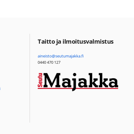
Taitto ja ilmoitusvalmistus
aineisto@seutumajakka.fi
0440 470 127
i