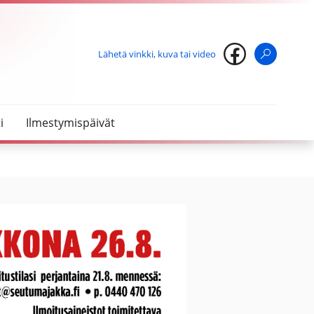
Lähetä vinkki, kuva tai video
Haku
i
Ilmestymispäivät