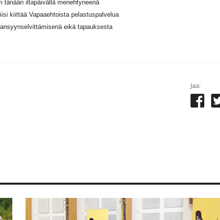
yi tänään iltapäivällä menehtyneenä
iisi kiittää Vapaaehtoista pelastuspalvelua
mansyynselvittämisenä eikä tapauksesta
Jaa: