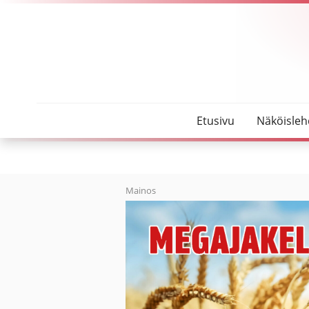
SeutuMajakka
Pirjo Sipilä löytyi
Etusivu
Näköisleh
Mainos