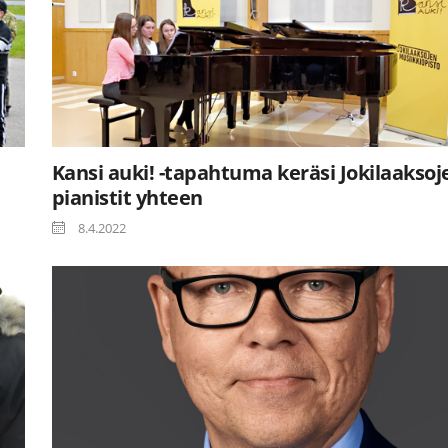
Kansi auki! -tapahtuma keräsi Jokilaaksoj
pianistit yhteen
8.4.2022