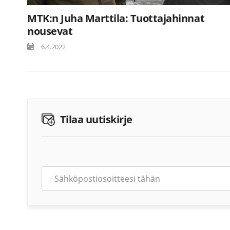
MTK:n Juha Marttila: Tuottajahinnat
nousevat
6.4.2022
Tilaa uutiskirje