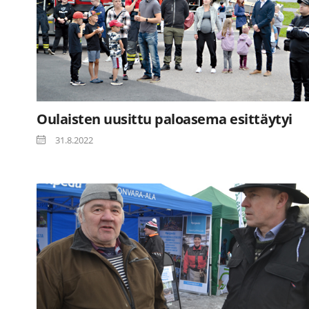
Oulaisten uusittu paloasema esittäytyi
31.8.2022