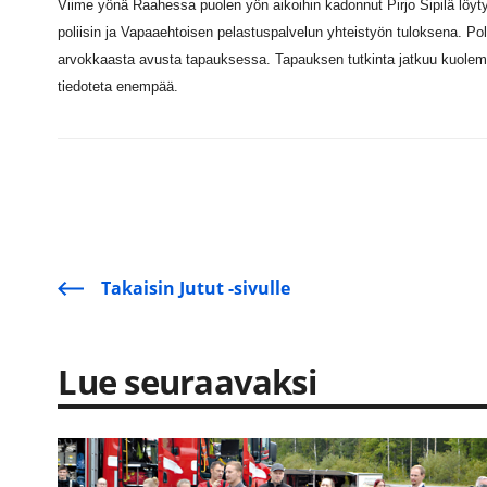
Viime yönä Raahessa puolen yön aikoihin kadonnut Pirjo Sipilä löyt
poliisin ja Vapaaehtoisen pelastuspalvelun yhteistyön tuloksena. Pol
arvokkaasta avusta tapauksessa. Tapauksen tutkinta jatkuu kuole
tiedoteta enempää.
Takaisin Jutut -sivulle
Lue seuraavaksi