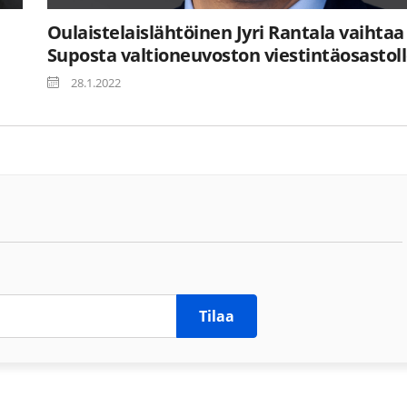
Oulaistelaislähtöinen Jyri Rantala vaihtaa
Suposta valtioneuvoston viestintäosastol
28.1.2022
Tilaa