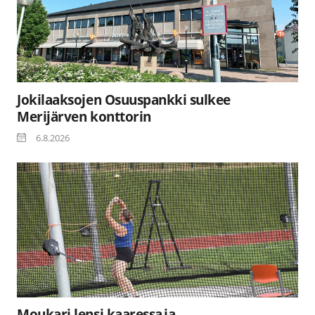
Jokilaaksojen Osuuspankki sulkee
Merijärven konttorin
6.8.2026
Moukari lensi kaaressa ja