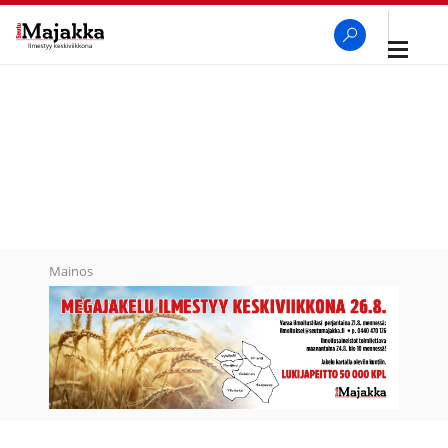
Avaa
navigaa
SeutuMajakka
Haku
Mainos