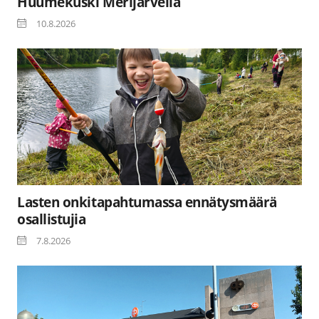
Huumekuski Merijärvellä
10.8.2026
Lasten onkitapahtumassa ennätysmäärä
osallistujia
7.8.2026