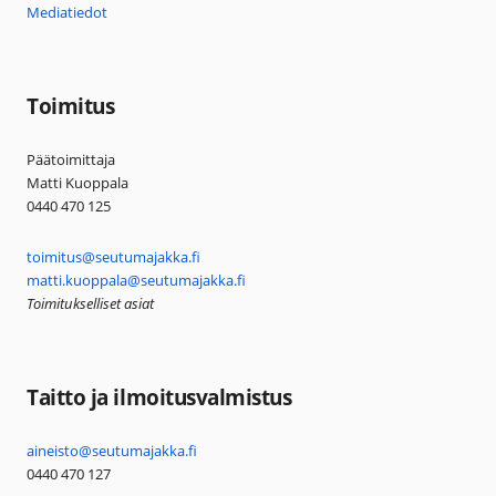
Mediatiedot
Toimitus
Päätoimittaja
Matti Kuoppala
0440 470 125
toimitus@seutumajakka.fi
matti.kuoppala@seutumajakka.fi
Toimitukselliset asiat
Taitto ja ilmoitusvalmistus
aineisto@seutumajakka.fi
0440 470 127