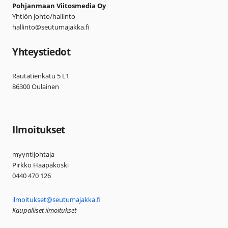
Pohjanmaan Viitosmedia Oy
Yhtiön johto/hallinto
hallinto@seutumajakka.fi
Yhteystiedot
Rautatienkatu 5 L1
86300 Oulainen
Ilmoitukset
myyntijohtaja
Pirkko Haapakoski
0440 470 126
ilmoitukset@seutumajakka.fi
Kaupalliset ilmoitukset