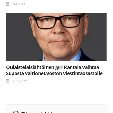
6.4.2022
Oulaistelaislähtöinen Jyri Rantala vaihtaa
Suposta valtioneuvoston viestintäosastolle
28.1.2022