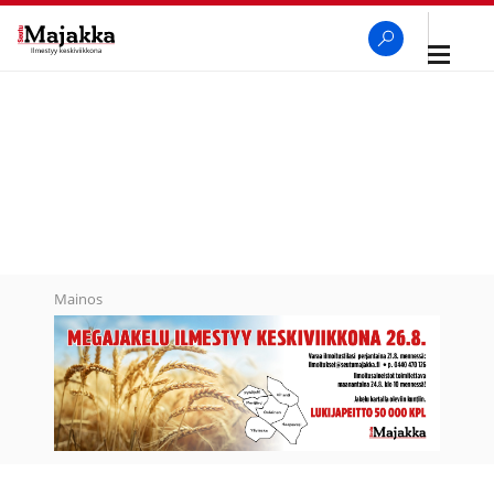
Avaa
navigaa
SeutuMajakka
Haku
Mainos