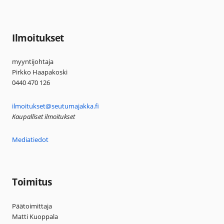
Ilmoitukset
myyntijohtaja
Pirkko Haapakoski
0440 470 126
ilmoitukset@seutumajakka.fi
Kaupalliset ilmoitukset
Mediatiedot
Toimitus
Päätoimittaja
Matti Kuoppala