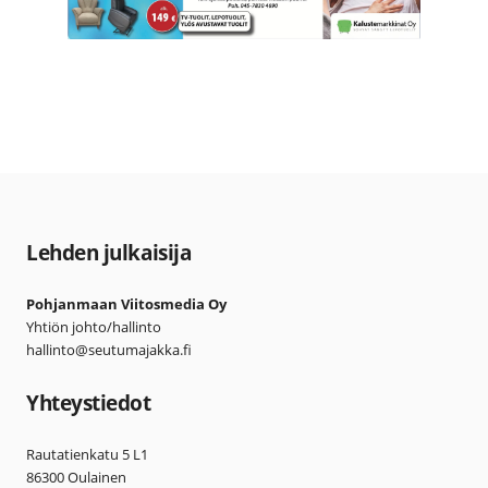
Lehden julkaisija
Pohjanmaan Viitosmedia Oy
Yhtiön johto/hallinto
hallinto@seutumajakka.fi
Yhteystiedot
Rautatienkatu 5 L1
86300 Oulainen