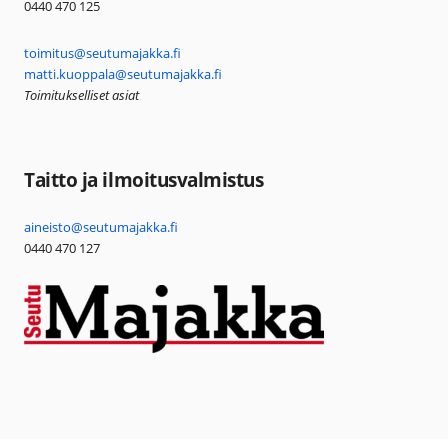
0440 470 125
toimitus@seutumajakka.fi
matti.kuoppala@seutumajakka.fi
Toimitukselliset asiat
Taitto ja ilmoitusvalmistus
aineisto@seutumajakka.fi
0440 470 127