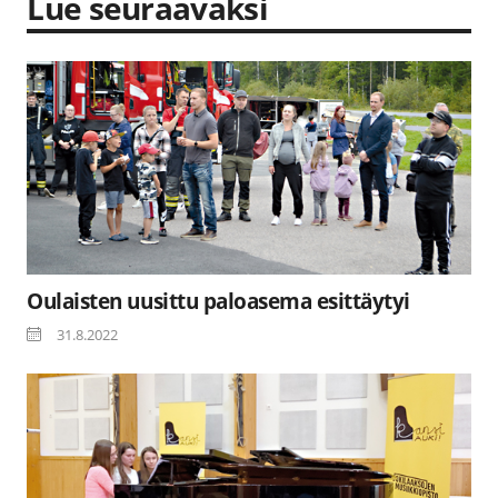
Lue seuraavaksi
Oulaisten uusittu paloasema esittäytyi
31.8.2022