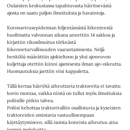
Oulaisten keskustassa tapahtuvasta häiritsevästä
ajosta on saatu paljon ilmoituksia ja havaintoja.
Koronavirusepidemian hiljentämästä liikenteestä
huolimatta valvonnan aikana annettiin 14 sakkoa ja
kirjattiin rikosilmoitus törkeästä
liikenneturvallisuuden vaarantamisesta. Neljä
henkilöä määrättiin ajokieltoon ja yksi ajoneuvon
kuljettaja otettiin kiinni ajamisesta ilman ajo-oikeutta.
Huomautuksia jaettiin viisi kappaletta.
Tällä kertaa häiriötä aiheuttavia traktoreita ei tavattu
kovin montaa, vaikka niistä on tullut myös ilmoituksia
poliisille pitkin talvea.
Poliisi kehottaa traktoriralliin osallistuvia ja kyseisten
traktoreiden omistavia vastuullisempaan
käyttäytymiseen, sillä isoista koneista aiheutuu aina
isompi meluhaitta.