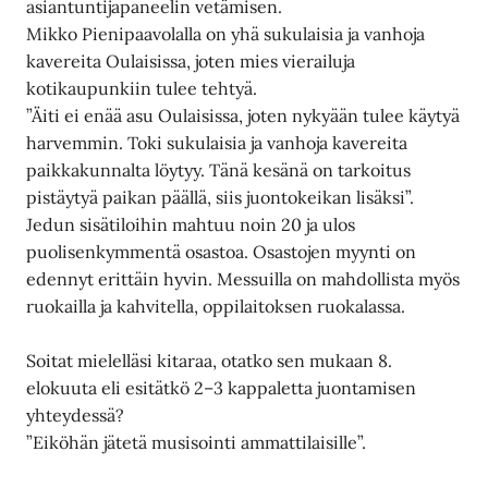
asiantuntijapaneelin vetämisen.
Mikko Pienipaavolalla on yhä sukulaisia ja vanhoja
kavereita Oulaisissa, joten mies vierailuja
kotikaupunkiin tulee tehtyä.
”Äiti ei enää asu Oulaisissa, joten nykyään tulee käytyä
harvemmin. Toki sukulaisia ja vanhoja kavereita
paikkakunnalta löytyy. Tänä kesänä on tarkoitus
pistäytyä paikan päällä, siis juontokeikan lisäksi”.
Jedun sisätiloihin mahtuu noin 20 ja ulos
puolisenkymmentä osastoa. Osastojen myynti on
edennyt erittäin hyvin. Messuilla on mahdollista myös
ruokailla ja kahvitella, oppilaitoksen ruokalassa.
Soitat mielelläsi kitaraa, otatko sen mukaan 8.
elokuuta eli esitätkö 2–3 kappaletta juontamisen
yhteydessä?
”Eiköhän jätetä musisointi ammattilaisille”.