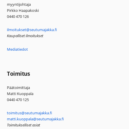
myyntijohtaja
Pirkko Haapakoski
0440 470 126
ilmoitukset@seutumajakka.fi
Kaupalliset ilmoitukset
Mediatiedot
Toimitus
Päätoimittaja
Matti Kuoppala
0440 470 125
toimitus@seutumajakka.fi
matti.kuoppala@seutumajakka.fi
Toimitukselliset asiat