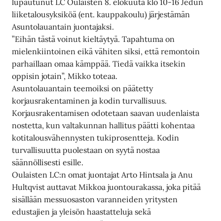
lupautunut LC Oulaisten 8. elokuuta klo 10-16 Jedun
liiketalousyksiköä (ent. kauppakoulu) järjestämän
Asuntolauantain juontajaksi.
”Eihän tästä voinut kieltäytyä. Tapahtuma on
mielenkiintoinen eikä vähiten siksi, että remontoin
parhaillaan omaa kämppää. Tiedä vaikka itsekin
oppisin jotain”, Mikko toteaa.
Asuntolauantain teemoiksi on päätetty
korjausrakentaminen ja kodin turvallisuus.
Korjausrakentamisen odotetaan saavan uudenlaista
nostetta, kun valtakunnan hallitus päätti kohentaa
kotitalousvähennysten tukiprosentteja. Kodin
turvallisuutta puolestaan on syytä nostaa
säännöllisesti esille.
Oulaisten LC:n omat juontajat Arto Hintsala ja Anu
Hultqvist auttavat Mikkoa juontourakassa, joka pitää
sisällään messuosaston varanneiden yritysten
edustajien ja yleisön haastatteluja sekä