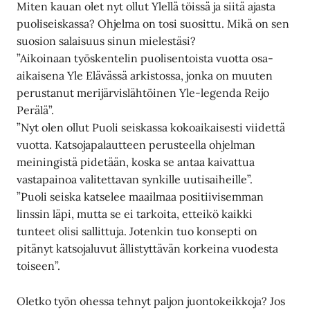
Miten kauan olet nyt ollut Ylellä töissä ja siitä ajasta
puoliseiskassa? Ohjelma on tosi suosittu. Mikä on sen
suosion salaisuus sinun mielestäsi?
”Aikoinaan työskentelin puolisentoista vuotta osa-
aikaisena Yle Elävässä arkistossa, jonka on muuten
perustanut merijärvislähtöinen Yle-legenda Reijo
Perälä”.
”Nyt olen ollut Puoli seiskassa kokoaikaisesti viidettä
vuotta. Katsojapalautteen perusteella ohjelman
meiningistä pidetään, koska se antaa kaivattua
vastapainoa valitettavan synkille uutisaiheille”.
”Puoli seiska katselee maailmaa positiivisemman
linssin läpi, mutta se ei tarkoita, etteikö kaikki
tunteet olisi sallittuja. Jotenkin tuo konsepti on
pitänyt katsojaluvut ällistyttävän korkeina vuodesta
toiseen”.
Oletko työn ohessa tehnyt paljon juontokeikkoja? Jos