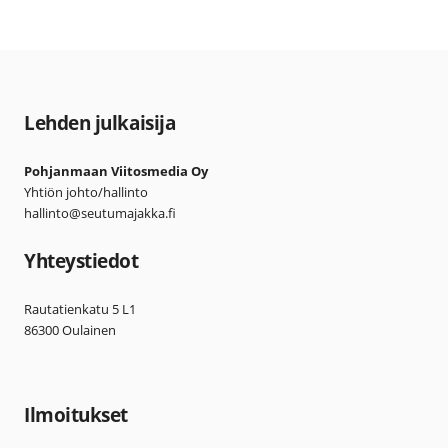
Lehden julkaisija
Pohjanmaan Viitosmedia Oy
Yhtiön johto/hallinto
hallinto@seutumajakka.fi
Yhteystiedot
Rautatienkatu 5 L1
86300 Oulainen
Ilmoitukset