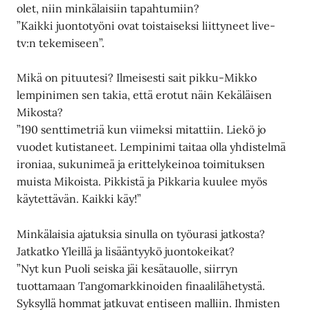
olet, niin minkälaisiin tapahtumiin?
”Kaikki juontotyöni ovat toistaiseksi liittyneet live-
tv:n tekemiseen”.
Mikä on pituutesi? Ilmeisesti sait pikku-Mikko
lempinimen sen takia, että erotut näin Kekäläisen
Mikosta?
”190 senttimetriä kun viimeksi mitattiin. Liekö jo
vuodet kutistaneet. Lempinimi taitaa olla yhdistelmä
ironiaa, sukunimeä ja erittelykeinoa toimituksen
muista Mikoista. Pikkistä ja Pikkaria kuulee myös
käytettävän. Kaikki käy!”
Minkälaisia ajatuksia sinulla on työurasi jatkosta?
Jatkatko Yleillä ja lisääntyykö juontokeikat?
”Nyt kun Puoli seiska jäi kesätauolle, siirryn
tuottamaan Tangomarkkinoiden finaalilähetystä.
Syksyllä hommat jatkuvat entiseen malliin. Ihmisten