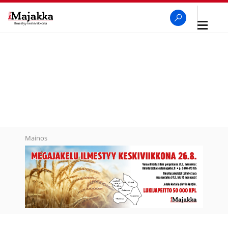
Avaa
navigaa
SeutuMajakka
Haku
Mainos