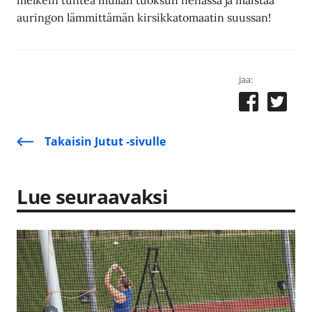
melkein tuntea mullan tuoksun nenässä ja maistaa
auringon lämmittämän kirsikkatomaatin suussan!
Jaa:
Takaisin Jutut -sivulle
Lue seuraavaksi