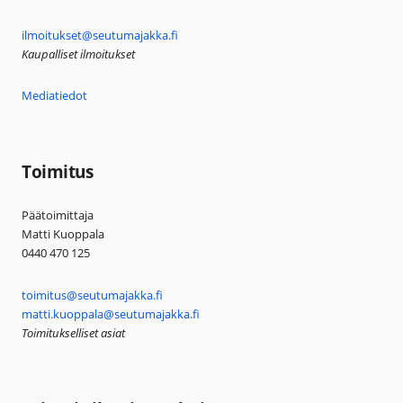
ilmoitukset@seutumajakka.fi
Kaupalliset ilmoitukset
Mediatiedot
Toimitus
Päätoimittaja
Matti Kuoppala
0440 470 125
toimitus@seutumajakka.fi
matti.kuoppala@seutumajakka.fi
Toimitukselliset asiat