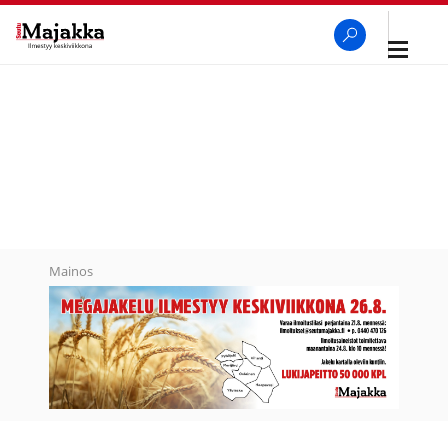
Avaa
navigaa
SeutuMajakka
Haku
Mainos