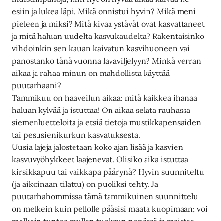
esiin ja lukea läpi. Mikä onnistui hyvin? Mikä meni
pieleen ja miksi? Mitä kivaa ystävät ovat kasvattaneet
ja mitä haluan uudelta kasvukaudelta? Rakentaisinko
vihdoinkin sen kauan kaivatun kasvihuoneen vai
panostanko tänä vuonna lavaviljelyyn? Minkä verran
aikaa ja rahaa minun on mahdollista käyttää
puutarhaani?
Tammikuu on haaveilun aikaa: mitä kaikkea ihanaa
haluan kylvää ja istuttaa! On aikaa selata rauhassa
siemenluetteloita ja etsiä tietoja mustikkapensaiden
tai pesusienikurkun kasvatuksesta.
Uusia lajeja jalostetaan koko ajan lisää ja kasvien
kasvuvyöhykkeet laajenevat. Olisiko aika istuttaa
kirsikkapuu tai vaikkapa päärynä? Hyvin suunniteltu
(ja aikoinaan tilattu) on puoliksi tehty. Ja
puutarhahommissa tämä tammikuinen suunnittelu
on melkein kuin pellolle pääsisi maata kuopimaan; voi