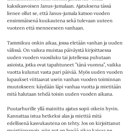
kaksikasvoisen Janus-jumalaan. Ajatuksena tässä
lienee ollut se, että Janus-jumala katsoo vuoden
ensimmäisenä kuukautena sekä tulevaan uuteen
vuoteen että menneeseen vanhaan.
Tammikuu onkin aikaa, jossa eletään vanhan ja uuden
välissä. On vaikea muistaa päiväystä kirjoittaessa
uuden vuoden vuosiluku tai jutellessa puhutaan
asioista, jotka ovat tapahtuneet ”tänä vuonna”, vaikka
vuotta kulunut vasta pari päivää. Myös uuden vuoden
lupaukset viittaavat usein vanhan vuoden toiminnan
muutokseen: käydään läpi vanhaa vuotta ja mietitään
mitä halutaan tehdä toisin uuden vuoden aikana.
Puutarhurille yllä mainittu ajatus sopii oikein hyvin.
Kannattaa istua hetkeksi alas ja miettiä mitä
edellisenä kasvukautena on tehty. Jos on kirjoittanut
muistiinpanoja, niin nyt on hyvää aikaa kaivaa ne