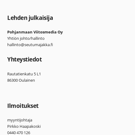
Lehden julkaisija
Pohjanmaan Viitosmedia Oy
Yhtiön johto/hallinto
hallinto@seutumajakka.fi
Yhteystiedot
Rautatienkatu 5 L1
86300 Oulainen
Ilmoitukset
myyntijohtaja
Pirkko Haapakoski
0440 470 126