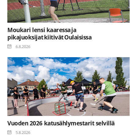
Moukari lensi kaaressa ja
pikajuoksijat kiitivät Oulaisissa
6.8.2026
Vuoden 2026 katusählymestarit selvillä
5.8.2026