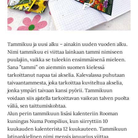
Tammikuu ja uusi alku – ainakin uuden vuoden alku.
Nimi tammikuu ei viittaa lainkaan tammi nimiseen
puulajiin, vaikka se tuleekin ensimmäisenä mieleen.
Sana ”tammi” on aiemmin suomen kielessä
tarkoittanut napaa tai akselia. Kalevalassa puhutaan
taivaantammesta, joka tarkoittaa kuviteltua akselia,
jonka ympäri taivaan kansi pyörii. Tammikuun
voidaan siis ajatella tarkoittavan vaikean talven puolta
väliä, sen taittumiskohtaa.
Alun perin tammikuun lisäsi kalenteriin Rooman
kuningas Numa Pompilius, kun siirryttiin 10
kuukauden kalenterista 12 kuukauteen. Tammikuun
latinankielinen nimi mensis januarius viittaa