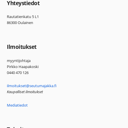
Yhteystiedot
Rautatienkatu 5 L1
86300 Oulainen
Ilmoitukset
myyntijohtaja
Pirkko Haapakoski
0440 470 126
ilmoitukset@seutumajakka.fi
Kaupalliset ilmoitukset
Mediatiedot