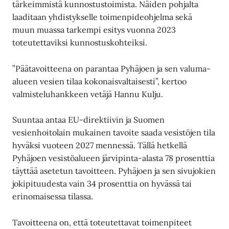
tärkeimmistä kunnostustoimista. Näiden pohjalta
laaditaan yhdistykselle toimenpideohjelma sekä
muun muassa tarkempi esitys vuonna 2023
toteutettaviksi kunnostuskohteiksi.
”Päätavoitteena on parantaa Pyhäjoen ja sen valuma-
alueen vesien tilaa kokonaisvaltaisesti”, kertoo
valmisteluhankkeen vetäjä Hannu Kulju.
Suuntaa antaa EU-direktiivin ja Suomen
vesienhoitolain mukainen tavoite saada vesistöjen tila
hyväksi vuoteen 2027 mennessä. Tällä hetkellä
Pyhäjoen vesistöalueen järvipinta-alasta 78 prosenttia
täyttää asetetun tavoitteen. Pyhäjoen ja sen sivujokien
jokipituudesta vain 34 prosenttia on hyvässä tai
erinomaisessa tilassa.
Tavoitteena on, että toteutettavat toimenpiteet