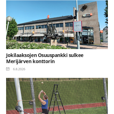
Jokilaaksojen Osuuspankki sulkee
Merijärven konttorin
6.8.2026