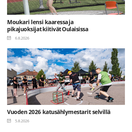
Moukari lensi kaaressa ja
pikajuoksijat kiitivät Oulaisissa
6.8.2026
Vuoden 2026 katusählymestarit selvillä
5.8.2026