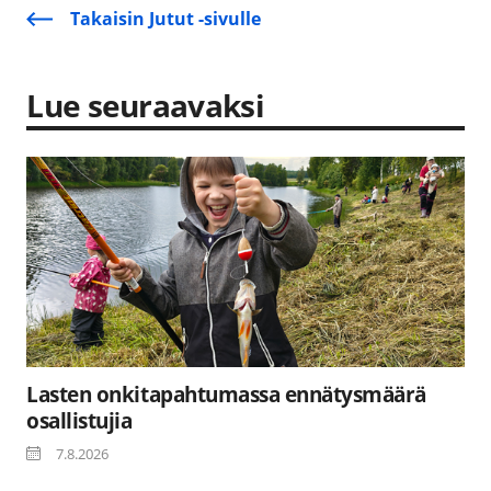
Takaisin Jutut -sivulle
Lue seuraavaksi
Lasten onkitapahtumassa ennätysmäärä
osallistujia
7.8.2026