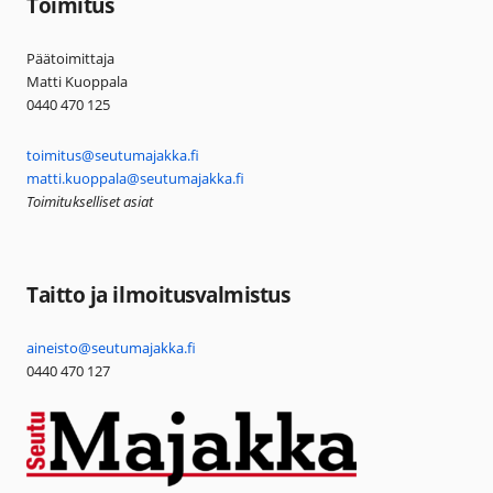
Toimitus
Päätoimittaja
Matti Kuoppala
0440 470 125
toimitus@seutumajakka.fi
matti.kuoppala@seutumajakka.fi
Toimitukselliset asiat
Taitto ja ilmoitusvalmistus
aineisto@seutumajakka.fi
0440 470 127