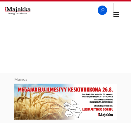
Avaa
navigaa
SeutuMajakka
Haku
Mainos