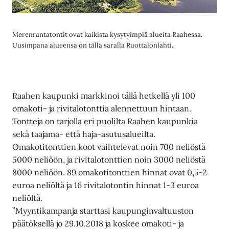
Merenrantatontit ovat kaikista kysytyimpiä alueita Raahessa.
Uusimpana alueensa on tällä saralla Ruottalonlahti.
Raahen kaupunki markkinoi tällä hetkellä yli 100
omakoti- ja rivitalotonttia alennettuun hintaan.
Tontteja on tarjolla eri puolilta Raahen kaupunkia
sekä taajama- että haja-asutusalueilta.
Omakotitonttien koot vaihtelevat noin 700 neliöstä
5000 neliöön, ja rivitalotonttien noin 3000 neliöstä
8000 neliöön. 89 omakotitonttien hinnat ovat 0,5-2
euroa neliöltä ja 16 rivitalotontin hinnat 1-3 euroa
neliöltä.
”Myyntikampanja starttasi kaupunginvaltuuston
päätöksellä jo 29.10.2018 ja koskee omakoti- ja