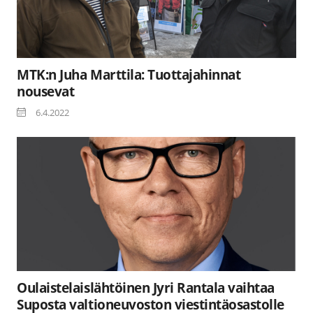
MTK:n Juha Marttila: Tuottajahinnat
nousevat
6.4.2022
Oulaistelaislähtöinen Jyri Rantala vaihtaa
Suposta valtioneuvoston viestintäosastolle