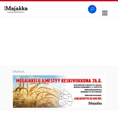
Avaa
navigaa
SeutuMajakka
Haku
Mainos