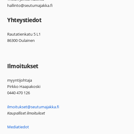
hallinto@seutumajakka.fi
Yhteystiedot
Rautatienkatu 5 L1
86300 Oulainen
Ilmoitukset
myyntijohtaja
Pirkko Haapakoski
0440 470 126
ilmoitukset@seutumajakka.fi
Kaupalliset ilmoitukset
Mediatiedot