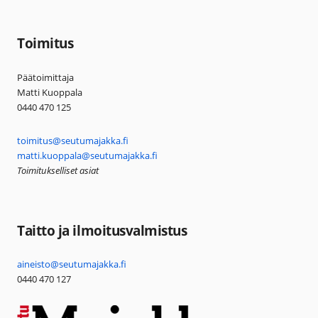
Toimitus
Päätoimittaja
Matti Kuoppala
0440 470 125
toimitus@seutumajakka.fi
matti.kuoppala@seutumajakka.fi
Toimitukselliset asiat
Taitto ja ilmoitusvalmistus
aineisto@seutumajakka.fi
0440 470 127