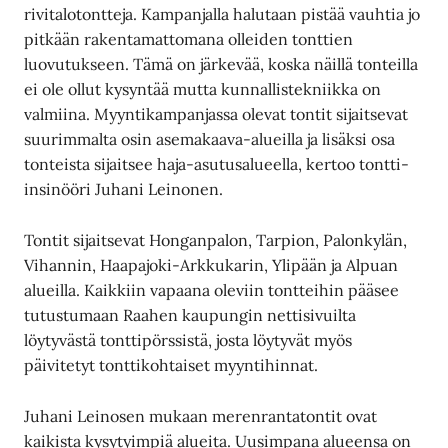
rivitalotontteja. Kampanjalla halutaan pistää vauhtia jo
pitkään rakentamattomana olleiden tonttien
luovutukseen. Tämä on järkevää, koska näillä tonteilla
ei ole ollut kysyntää mutta kunnallistekniikka on
valmiina. Myyntikampanjassa olevat tontit sijaitsevat
suurimmalta osin asemakaava-alueilla ja lisäksi osa
tonteista sijaitsee haja-asutusalueella, kertoo tontti-
insinööri Juhani Leinonen.
Tontit sijaitsevat Honganpalon, Tarpion, Palonkylän,
Vihannin, Haapajoki-Arkkukarin, Ylipään ja Alpuan
alueilla. Kaikkiin vapaana oleviin tontteihin pääsee
tutustumaan Raahen kaupungin nettisivuilta
löytyvästä tonttipörssistä, josta löytyvät myös
päivitetyt tonttikohtaiset myyntihinnat.
Juhani Leinosen mukaan merenrantatontit ovat
kaikista kysytyimpiä alueita. Uusimpana alueensa on