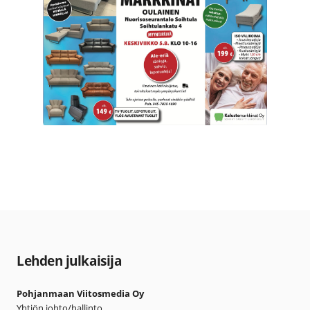
Lehden julkaisija
Pohjanmaan Viitosmedia Oy
Yhtiön johto/hallinto