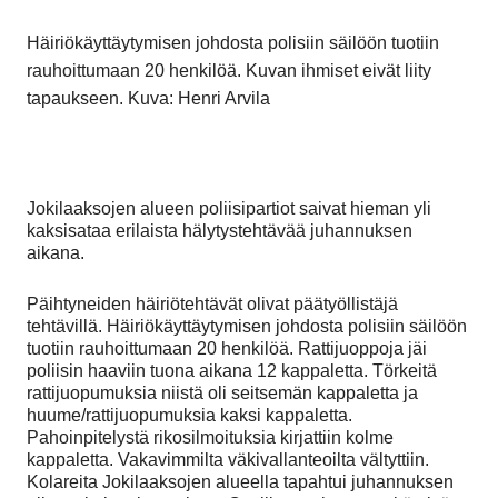
Häiriökäyttäytymisen johdosta polisiin säilöön tuotiin
rauhoittumaan 20 henkilöä. Kuvan ihmiset eivät liity
tapaukseen. Kuva: Henri Arvila
Jokilaaksojen alueen poliisipartiot saivat hieman yli
kaksisataa erilaista hälytystehtävää juhannuksen
aikana.
Päihtyneiden häiriötehtävät olivat päätyöllistäjä
tehtävillä. Häiriökäyttäytymisen johdosta polisiin säilöön
tuotiin rauhoittumaan 20 henkilöä. Rattijuoppoja jäi
poliisin haaviin tuona aikana 12 kappaletta. Törkeitä
rattijuopumuksia niistä oli seitsemän kappaletta ja
huume/rattijuopumuksia kaksi kappaletta.
Pahoinpitelystä rikosilmoituksia kirjattiin kolme
kappaletta. Vakavimmilta väkivallanteoilta vältyttiin.
Kolareita Jokilaaksojen alueella tapahtui juhannuksen