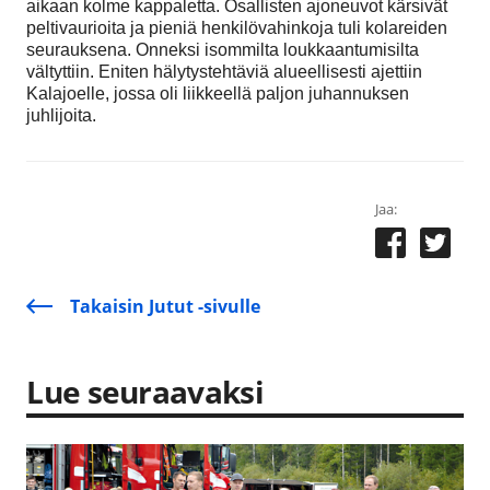
aikaan kolme kappaletta. Osallisten ajoneuvot kärsivät
peltivaurioita ja pieniä henkilövahinkoja tuli kolareiden
seurauksena. Onneksi isommilta loukkaantumisilta
vältyttiin. Eniten hälytystehtäviä alueellisesti ajettiin
Kalajoelle, jossa oli liikkeellä paljon juhannuksen
juhlijoita.
Jaa:
Takaisin Jutut -sivulle
Lue seuraavaksi