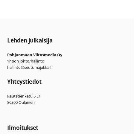
Lehden julkaisija
Pohjanmaan Viitosmedia Oy
Yhtiön johto/hallinto
hallinto@seutumajakka.fi
Yhteystiedot
Rautatienkatu 5 L1
86300 Oulainen
Ilmoitukset