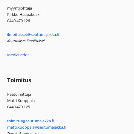
myyntijohtaja
Pirkko Haapakoski
0440 470 126
ilmoitukset@seutumajakka.fi
Kaupalliset ilmoitukset
Mediatiedot
Toimitus
Päätoimittaja
Matti Kuoppala
0440 470 125
toimitus@seutumajakka.fi
matti.kuoppala@seutumajakka.fi
Toimitukselliset asiat