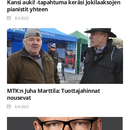
Kansi auki! -tapahtuma keräsi Jokilaaksojen
pianistit yhteen
8.4.2022
MTK:n Juha Marttila: Tuottajahinnat
nousevat
6.4.2022