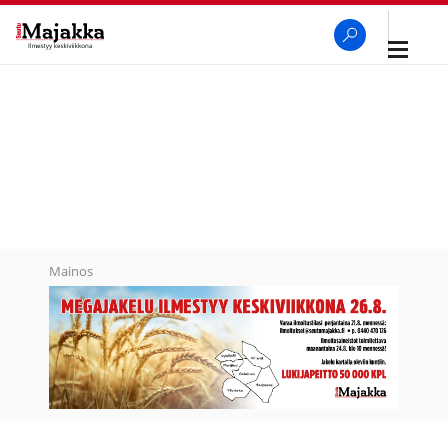
Avaa
navigaa
SeutuMajakka
Haku
Mainos