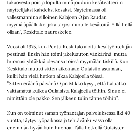
takaovesta pois ja lopulta minä jouduin kesäteatteriin
näyttelijäksi kahdeksi kesäksi. Näytelmässä oli
vallesmannina silloinen Kalajoen Ojan Raudan
myymäläpäällikkö, joka tarjosi minulle kesätöitä. Sillä tiell
ollaan”, Keskitalo naureskelee.
Vuosi oli 1975, kun Pentti Keskitalo aloitti kesätyöntekijä
pestinsä. Ensin hän toimi jakeluauton vänkärinä, mutta
huomasi yhtäkkiä olevansa töissä myymälän tiskillä. Kun
Keskitalo muutti sitten aikoinaan Oulaisiin asumaan,
kulki hän vielä hetken aikaa Kalajoella töissä.
”Sitten eräänä päivänä Ojan Mikko kysyi, että haluatko
välttämättä kulkea Oulaisista Kalajoella töihin. Sinun ei
nimittäin ole pakko. Sen jälkeen tulin tänne töihin”.
Kun on toiminut saman työnantajan palveluksessa liki 40
vuotta, täytyy työpaikassa ja tehtävänkuvassa olla
enemmän hyvää kuin huonoa. Tällä hetkellä Oulaisten