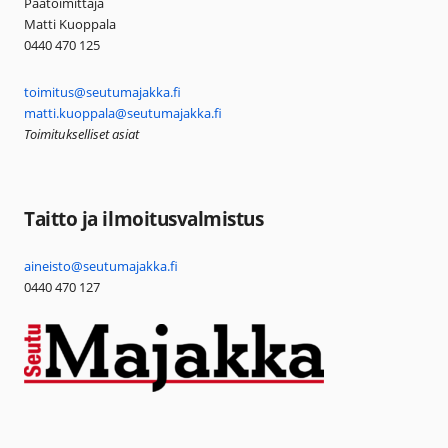
Päätoimittaja
Matti Kuoppala
0440 470 125
toimitus@seutumajakka.fi
matti.kuoppala@seutumajakka.fi
Toimitukselliset asiat
Taitto ja ilmoitusvalmistus
aineisto@seutumajakka.fi
0440 470 127