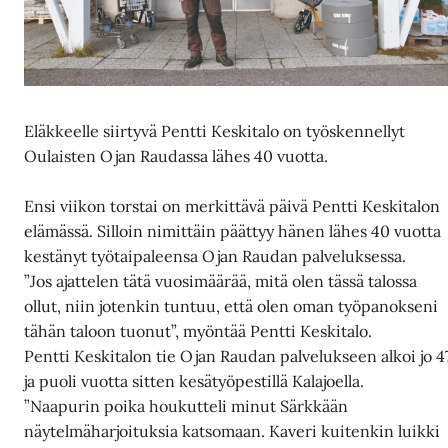
Eläkkeelle siirtyvä Pentti Keskitalo on työskennellyt
Oulaisten Ojan Raudassa lähes 40 vuotta.
Ensi viikon torstai on merkittävä päivä Pentti Keskitalon
elämässä. Silloin nimittäin päättyy hänen lähes 40 vuotta
kestänyt työtaipaleensa Ojan Raudan palveluksessa.
”Jos ajattelen tätä vuosimäärää, mitä olen tässä talossa
ollut, niin jotenkin tuntuu, että olen oman työpanokseni
tähän taloon tuonut”, myöntää Pentti Keskitalo.
Pentti Keskitalon tie Ojan Raudan palvelukseen alkoi jo 4
ja puoli vuotta sitten kesätyöpestillä Kalajoella.
”Naapurin poika houkutteli minut Särkkään
näytelmäharjoituksia katsomaan. Kaveri kuitenkin luikki