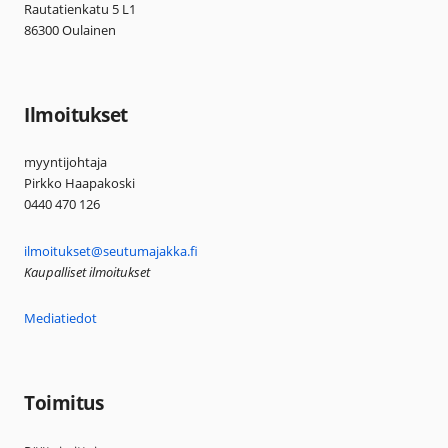
Rautatienkatu 5 L1
86300 Oulainen
Ilmoitukset
myyntijohtaja
Pirkko Haapakoski
0440 470 126
ilmoitukset@seutumajakka.fi
Kaupalliset ilmoitukset
Mediatiedot
Toimitus