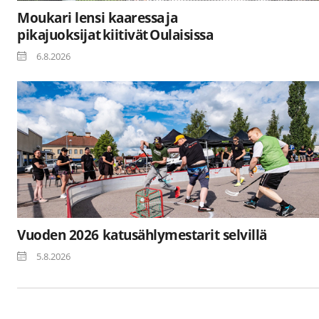
Moukari lensi kaaressa ja
pikajuoksijat kiitivät Oulaisissa
6.8.2026
Vuoden 2026 katusählymestarit selvillä
5.8.2026