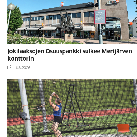
Jokilaaksojen Osuuspankki sulkee Merijärven
konttorin
6.8.2026