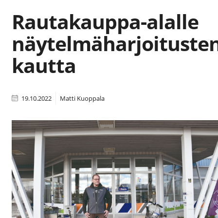
Rautakauppa-alalle
näytelmäharjoituste
kautta
19.10.2022
Matti Kuoppala