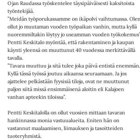
Ojan Raudassa työskentelee täysipäiväisesti kaksitoista
työntekijää.
”Meidän työporukassamme on ikäpolvi vaihtumassa. Ole
ollut jo muutaman vuoden työpaikan vanhin, mutta kyllä
nuoremmiltakin löytyy jo useamman vuoden työkokemus”
Pentti Keskitalo myöntää, että rakentaminen ja kaupan
käynti yleensä on muuttunut 40 vuodessa merkittävällä
tavalla.
”Tavara muuttuu ja sitä tulee joka päivä entistä enemmän
Kyllä tässä työssä joutuu aikaansa seuraamaan. Ja jos
ajattelee pelkästään fyysisiä tiloja, ovat ne muuttunut
paljon siitä missä ensimmäisenä aloitin eli Kalajoen
vanhan apteekin tiloissa”.
Pentti Keskitalolla on ollut vuosien mittaan tavaran
hankinnassa monia vastuualueita. Eniten hän on
vastannut maalaamisen, liimauksen ja tasoitteiden
tuoteryhmistä.