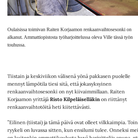
Oulaisissa toimivan Raiten Korjaamon renkaanvaihtosesonki on
alkanut. Ammattiopistosta työharjoittelussa oleva Ville tässä työn
touhussa.
Tiistain ja keskiviikon välisenä yönä pakkasen puolelle
mennyt lämpötila tiesi sitä, että jokasyksyinen
renkaanvaihtosesonki on nyt kiivaimmillaan. Raiten
Korjaamon yrittäjä
Risto Kilpeläiselläkin
on riittänyt
renkaanvaihtotöitä heti kiitettävästi.
”Eilinen (tiistai) ja tämä päivä ovat olleet vilkkaimpia. Toi
ryykeli on luvassa sitten, kun ensilumi tulee. Onneksi mei
on kuitenkin ammattikoulusta hyvä harjoittelija apuna, et