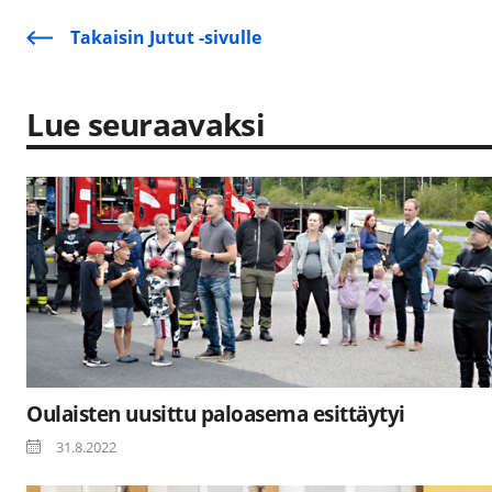
Takaisin Jutut -sivulle
Lue seuraavaksi
Oulaisten uusittu paloasema esittäytyi
31.8.2022