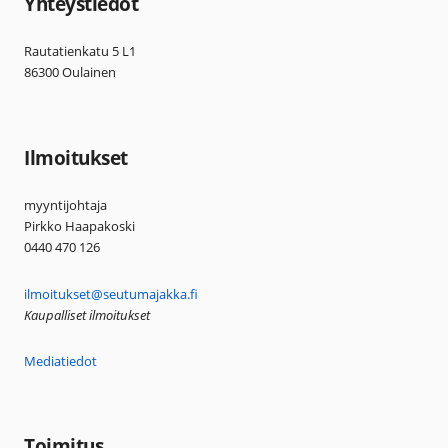
Yhteystiedot
Rautatienkatu 5 L1
86300 Oulainen
Ilmoitukset
myyntijohtaja
Pirkko Haapakoski
0440 470 126
ilmoitukset@seutumajakka.fi
Kaupalliset ilmoitukset
Mediatiedot
Toimitus