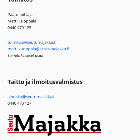
Päätoimittaja
Matti Kuoppala
0440 470 125
toimitus@seutumajakka.fi
matti.kuoppala@seutumajakka.fi
Toimitukselliset asiat
Taitto ja ilmoitusvalmistus
aineisto@seutumajakka.fi
0440 470 127