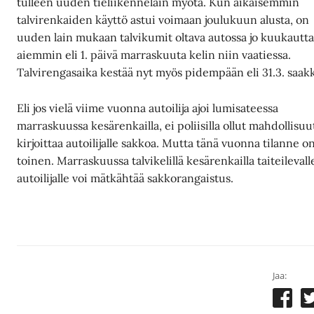
tulleen uuden tieliikennelain myötä. Kun aikaisemmin
talvirenkaiden käyttö astui voimaan joulukuun alusta, on
uuden lain mukaan talvikumit oltava autossa jo kuukautt
aiemmin eli 1. päivä marraskuuta kelin niin vaatiessa.
Talvirengasaika kestää nyt myös pidempään eli 31.3. saak
Eli jos vielä viime vuonna autoilija ajoi lumisateessa
marraskuussa kesärenkailla, ei poliisilla ollut mahdollisuu
kirjoittaa autoilijalle sakkoa. Mutta tänä vuonna tilanne o
toinen. Marraskuussa talvikelillä kesärenkailla taiteilevall
autoilijalle voi mätkähtää sakkorangaistus.
Jaa: