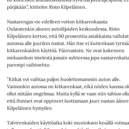
pärjätään”, kiittelee Risto Kilpeläinen.
Nastarengas vie edelleen voiton kitkarenkaasta
Oulaistenkin alueen autoilijoiden keskuudessa. Risto
Kilpeläinen kertoo, että 90 prosenttia asiakkaista vaihdat
autonsa alle juurikin nastat. Hän itse ei kuitenkaan tyrmä
kitkarenkaiden käyttöä. Päinvastoin. Ne ovat kokeneen
mekaanikon mielestä jossain suhteessa jopa nastarenkait
parempi vaihtoehto.
”Kitkat voi vaihtaa paljon huolettomammin auton alle.
Vaimonkin autossa on kitkarenkaat, eikä niiden kanssa ol
ollut mitään ongelmaa. Mutta kyllä se vaan niin tahtoo olla
että ihmiset ovat oppineet luottamaan juuri nastan äänee
Kilpeläinen hymyilee.
Talvirenkaiden käyttöaika koki muutoksen kesällä voima