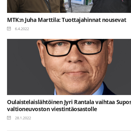
MTK:n Juha Marttila: Tuottajahinnat nousevat
6.4.2022
Oulaistelaislähtöinen Jyri Rantala vaihtaa Supo
valtioneuvoston viestintäosastolle
28.1.2022