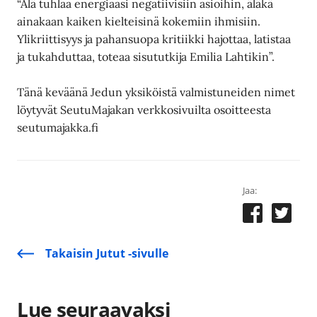
“Älä tuhlaa energiaasi negatiivisiin asioihin, äläkä
ainakaan kaiken kielteisinä kokemiin ihmisiin.
Ylikriittisyys ja pahansuopa kritiikki hajottaa, latistaa
ja tukahduttaa, toteaa sisututkija Emilia Lahtikin”.
Tänä keväänä Jedun yksiköistä valmistuneiden nimet
löytyvät SeutuMajakan verkkosivuilta osoitteesta
seutumajakka.fi
Jaa:
Takaisin Jutut -sivulle
Lue seuraavaksi