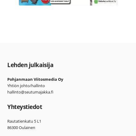
Lehden julkaisija
Pohjanmaan Viitosmedia Oy
Yhtiön johto/hallinto
hallinto@seutumajakka.fi
Yhteystiedot
Rautatienkatu 5 L1
86300 Oulainen