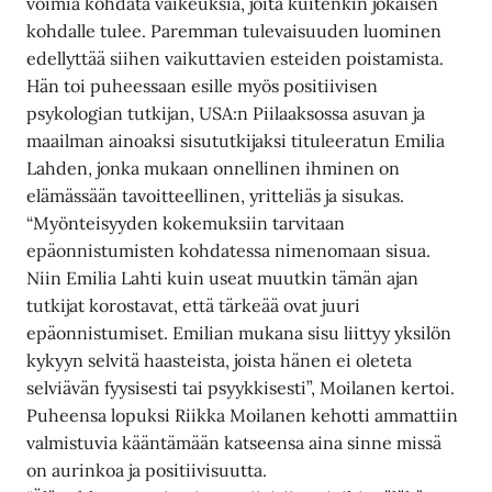
voimia kohdata vaikeuksia, joita kuitenkin jokaisen
kohdalle tulee. Paremman tulevaisuuden luominen
edellyttää siihen vaikuttavien esteiden poistamista.
Hän toi puheessaan esille myös positiivisen
psykologian tutkijan, USA:n Piilaaksossa asuvan ja
maailman ainoaksi sisututkijaksi tituleeratun Emilia
Lahden, jonka mukaan onnellinen ihminen on
elämässään tavoitteellinen, yritteliäs ja sisukas.
“Myönteisyyden kokemuksiin tarvitaan
epäonnistumisten kohdatessa nimenomaan sisua.
Niin Emilia Lahti kuin useat muutkin tämän ajan
tutkijat korostavat, että tärkeää ovat juuri
epäonnistumiset. Emilian mukana sisu liittyy yksilön
kykyyn selvitä haasteista, joista hänen ei oleteta
selviävän fyysisesti tai psyykkisesti”, Moilanen kertoi.
Puheensa lopuksi Riikka Moilanen kehotti ammattiin
valmistuvia kääntämään katseensa aina sinne missä
on aurinkoa ja positiivisuutta.