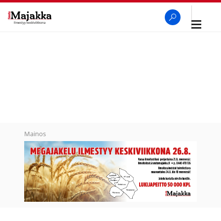
Avaa
navigaa
SeutuMajakka
Haku
Mainos