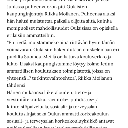
Juhlassa puheenvuoron piti Oulaisten
kaupunginjohtaja Riikka Moilanen. Puheensa aluksi
hän halusi muistuttaa paikalla olijoita siitä, kuinka
monipuoliset mahdollisuudet Oulaisissa on opiskella
erilaisiin ammatteihin.
“En tiedä, muistammeko aina riittävän hyvin tämän
voimavaran. Oulaisiin hakeudutaan opiskelemaan eri
puolilta Suomea. Meillä on kattava kouluverkko ja
lukio. Lisäksi kaupungistamme löytyy kolme Jedun
ammatillisen koulutuksen toimipistettä, joissa on
yhteensä 17 tutkintovaihtoehtoa”, Riikka Moilanen
tähdensi.
Hänen mukaansa liiketalouden, tieto- ja
viestintätekniikka, ravintola-, puhdistus- ja
kiinteistöpalveluala, sosiaali- ja terveysalan
koulutuslinjat sekä Oulun ammattikorkeakoulun
sosiaali- ja terveysalan korkeakouluyksikkö antavat