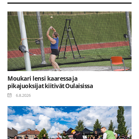
Moukari lensi kaaressa ja
pikajuoksijat kiitivät Oulaisissa
6.8.2026