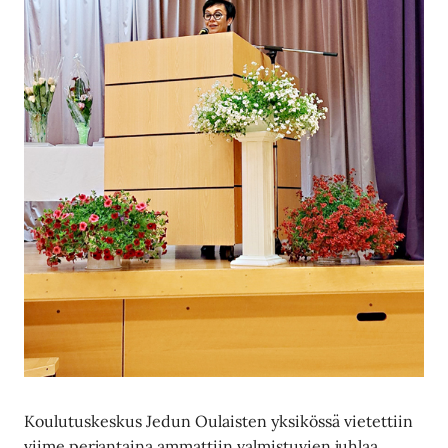
Koulutuskeskus Jedun Oulaisten yksikössä vietettiin
viime perjantaina ammattiin valmistuvien juhlaa.