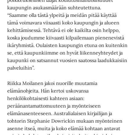
poikkeuksellisen laajat koulutusmahdollisuudet
kaupungin asukasmäärään suhteutettuna.
“Saamme olla tästä ylpeitä ja meidän pitää käyttää
tämä voimavara viisaasti koko kaupungin ja alueen
kehittämisessä. Tehtävä ei ole kaikilta osin helppo,
koska joudumme kiivaasti kilpailemaan pienenevistä
ikäryhmistä. Oulaisten kaupungin etuna on kuitenkin
se, että kaupunkiimme on hyvät liikenneyhteydet ja
kaupunki on satsannut vuosien saatossa laadukkaisiin
palveluihin”.
Riikka Moilanen jakoi nuorille muutamia
elämänohjeita. Hän kertoi uskovansa
henkilökohtaisesti kahteen asiaan:
peräänantamattomuuteen ja myönteiseen
elämänasenteeseen. Australialaisen kirjailijan ja
tohtorin Stephanie Dowrickin mukaan myönteinen
asenne itseä, muita ja koko elämää kohtaan antavat