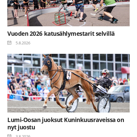
Vuoden 2026 katusählymestarit selvillä
5.8.2026
Lumi-Oosan juoksut Kuninkuusraveissa on
nyt juostu
3.8.2026