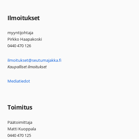
Ilmoitukset
myyntijohtaja
Pirkko Haapakoski
0440 470 126
ilmoitukset@seutumajakka.fi
Kaupalliset ilmoitukset
Mediatiedot
Toimitus
Päätoimittaja
Matti Kuoppala
0440 470 125