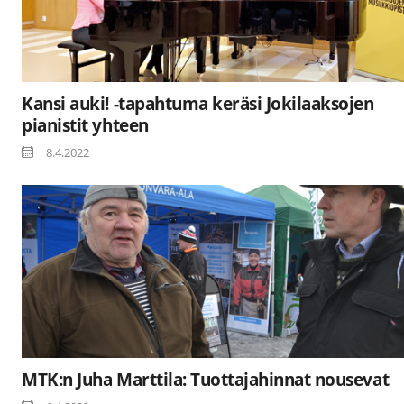
Kansi auki! -tapahtuma keräsi Jokilaaksojen
pianistit yhteen
8.4.2022
MTK:n Juha Marttila: Tuottajahinnat nousevat