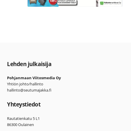
Lehden julkaisija
Pohjanmaan Viitosmedia Oy
Yhtiön johto/hallinto
hallinto@seutumajakka.fi
Yhteystiedot
Rautatienkatu 5 L1
86300 Oulainen