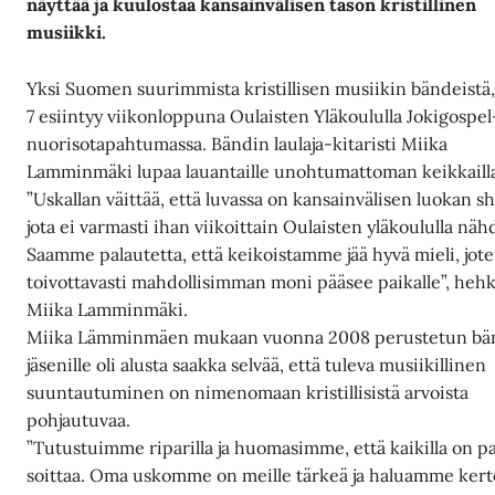
näyttää ja kuulostaa kansainvälisen tason kristillinen
musiikki.
Yksi Suomen suurimmista kristillisen musiikin bändeistä
7 esiintyy viikonloppuna Oulaisten Yläkoululla Jokigospel
nuorisotapahtumassa. Bändin laulaja-kitaristi Miika
Lamminmäki lupaa lauantaille unohtumattoman keikkaill
”Uskallan väittää, että luvassa on kansainvälisen luokan s
jota ei varmasti ihan viikoittain Oulaisten yläkoululla näh
Saamme palautetta, että keikoistamme jää hyvä mieli, jot
toivottavasti mahdollisimman moni pääsee paikalle”, heh
Miika Lamminmäki.
Miika Lämminmäen mukaan vuonna 2008 perustetun bä
jäsenille oli alusta saakka selvää, että tuleva musiikillinen
suuntautuminen on nimenomaan kristillisistä arvoista
pohjautuvaa.
”Tutustuimme riparilla ja huomasimme, että kaikilla on p
soittaa. Oma uskomme on meille tärkeä ja haluamme kert