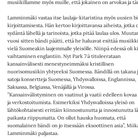
musiikillamme myös muille, että jokainen on arvokas ja tä
Lamminmäki vastaa itse laulaja-kitaristina myös uusien bi
kirjoittamisesta. Hän kertoo kirjoittavansa aiheista, jotka 
sydäntä lähellä ja tarinoista, jotka pitää laulaa ulos. Muut
vuosi sitten bändi päätti, että he haluavat esittää musiikk
vielä Suomeakin laajemmalle yleisölle. Niinpä edessä oli k
vaihtaminen englantiin. Nyt Park 7:ä tituleerataan
kansainvälisesti menestyneimmäksi kristillisen
nuorisomusiikin yhtyeeksi Suomessa. Bändillä on takana 
satoja konsertteja Suomessa, Yhdysvalloissa, Englannissa,
Saksassa, Belgiassa, Venäjällä ja Virossa.
”Kansainvälistyminen on vaatinut ja vaatii edelleen kovaa
ja verkostoitumista. Esimerkiksi Yhdysvalloissa yleisö on
lähtökohtaisesti erittäin kiinnostunutta ja innostunutta l
paikasta riippumatta. On ollut hauska huomata, että
suomalainen bändi on jo itsessään eksoottinen asia”, Miik
Lamminmäki paljastaa.