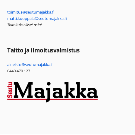
toimitus@seutumajakka.fi
matti.kuoppala@seutumajakka.fi
Toimitukselliset asiat
Taitto ja ilmoitusvalmistus
aineisto@seutumajakka.fi
0440 470 127