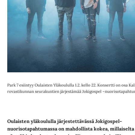
Park 7 esiintyy Oulaisten Yläkoululla 1.2. kello 22. Konsertti on osa Ka
rovastikunnan seurakuntien järjestämää Jokigospel –nuorisotapahtu
Oulaisten yläkoululla järjestettävässä Jokigospel-
nuorisotapahtumassa on mahdollista kokea, millaiselta