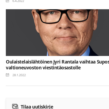
6.4.2022
Oulaistelaislähtöinen Jyri Rantala vaihtaa Supo
valtioneuvoston viestintäosastolle
28.1.2022
Tilaa uutiskirje