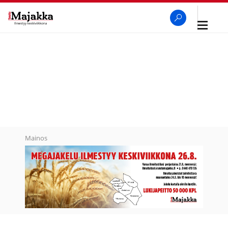
Avaa
navigaa
SeutuMajakka
Haku
Mainos