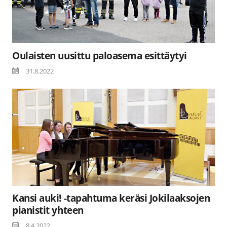
Oulaisten uusittu paloasema esittäytyi
31.8.2022
Kansi auki! -tapahtuma keräsi Jokilaaksojen
pianistit yhteen
8.4.2022