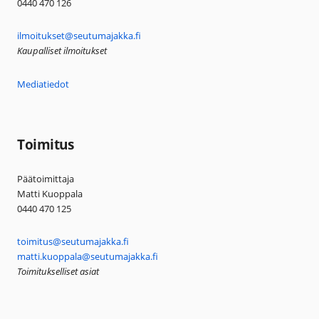
0440 470 126
ilmoitukset@seutumajakka.fi
Kaupalliset ilmoitukset
Mediatiedot
Toimitus
Päätoimittaja
Matti Kuoppala
0440 470 125
toimitus@seutumajakka.fi
matti.kuoppala@seutumajakka.fi
Toimitukselliset asiat