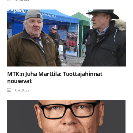
MTK:n Juha Marttila: Tuottajahinnat
nousevat
6.4.2022