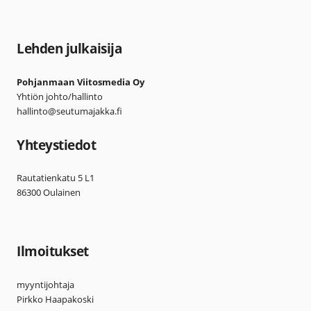
Lehden julkaisija
Pohjanmaan Viitosmedia Oy
Yhtiön johto/hallinto
hallinto@seutumajakka.fi
Yhteystiedot
Rautatienkatu 5 L1
86300 Oulainen
Ilmoitukset
myyntijohtaja
Pirkko Haapakoski