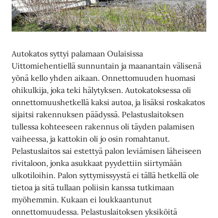
Autokatos syttyi palamaan Oulaisissa
Uittomiehentiellä sunnuntain ja maanantain välisenä
yönä kello yhden aikaan. Onnettomuuden huomasi
ohikulkija, joka teki hälytyksen. Autokatoksessa oli
onnettomuushetkellä kaksi autoa, ja lisäksi roskakatos
sijaitsi rakennuksen päädyssä. Pelastuslaitoksen
tullessa kohteeseen rakennus oli täyden palamisen
vaiheessa, ja kattokin oli jo osin romahtanut.
Pelastuslaitos sai estettyä palon leviämisen läheiseen
rivitaloon, jonka asukkaat pyydettiin siirtymään
ulkotiloihin. Palon syttymissyystä ei tällä hetkellä ole
tietoa ja sitä tullaan poliisin kanssa tutkimaan
myöhemmin. Kukaan ei loukkaantunut
onnettomuudessa. Pelastuslaitoksen yksiköitä