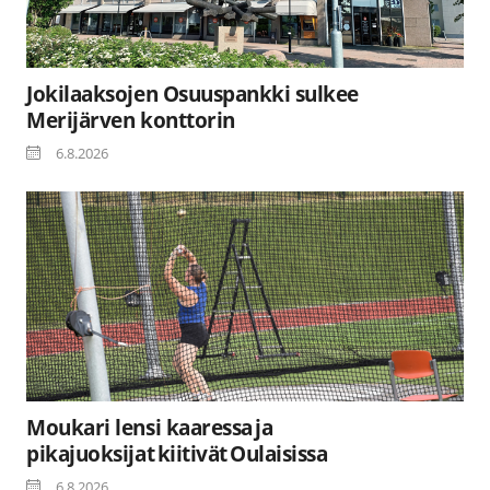
Jokilaaksojen Osuuspankki sulkee
Merijärven konttorin
6.8.2026
Moukari lensi kaaressa ja
pikajuoksijat kiitivät Oulaisissa
6.8.2026