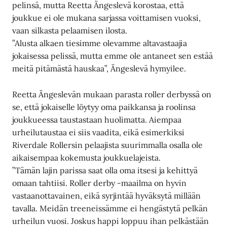
pelinsä, mutta Reetta Ängeslevä korostaa, että
joukkue ei ole mukana sarjassa voittamisen vuoksi,
vaan silkasta pelaamisen ilosta.
”Alusta alkaen tiesimme olevamme altavastaajia
jokaisessa pelissä, mutta emme ole antaneet sen estää
meitä pitämästä hauskaa”, Ängeslevä hymyilee.
Reetta Ängeslevän mukaan parasta roller derbyssä on
se, että jokaiselle löytyy oma paikkansa ja roolinsa
joukkueessa taustastaan huolimatta. Aiempaa
urheilutaustaa ei siis vaadita, eikä esimerkiksi
Riverdale Rollersin pelaajista suurimmalla osalla ole
aikaisempaa kokemusta joukkuelajeista.
”Tämän lajin parissa saat olla oma itsesi ja kehittyä
omaan tahtiisi. Roller derby -maailma on hyvin
vastaanottavainen, eikä syrjintää hyväksytä millään
tavalla. Meidän treeneissämme ei hengästytä pelkän
urheilun vuosi. Joskus happi loppuu ihan pelkästään