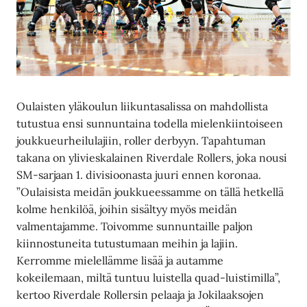
Oulaisten yläkoulun liikuntasalissa on mahdollista
tutustua ensi sunnuntaina todella mielenkiintoiseen
joukkueurheilulajiin, roller derbyyn. Tapahtuman
takana on ylivieskalainen Riverdale Rollers, joka nousi
SM-sarjaan 1. divisioonasta juuri ennen koronaa.
”Oulaisista meidän joukkueessamme on tällä hetkellä
kolme henkilöä, joihin sisältyy myös meidän
valmentajamme. Toivomme sunnuntaille paljon
kiinnostuneita tutustumaan meihin ja lajiin.
Kerromme mielellämme lisää ja autamme
kokeilemaan, miltä tuntuu luistella quad-luistimilla”,
kertoo Riverdale Rollersin pelaaja ja Jokilaaksojen