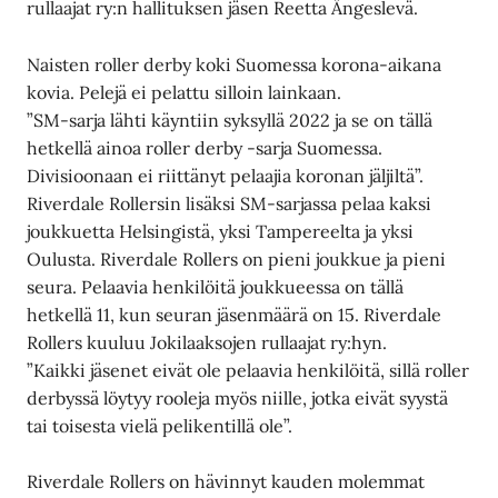
rullaajat ry:n hallituksen jäsen Reetta Ängeslevä.
Naisten roller derby koki Suomessa korona-aikana
kovia. Pelejä ei pelattu silloin lainkaan.
”SM-sarja lähti käyntiin syksyllä 2022 ja se on tällä
hetkellä ainoa roller derby -sarja Suomessa.
Divisioonaan ei riittänyt pelaajia koronan jäljiltä”.
Riverdale Rollersin lisäksi SM-sarjassa pelaa kaksi
joukkuetta Helsingistä, yksi Tampereelta ja yksi
Oulusta. Riverdale Rollers on pieni joukkue ja pieni
seura. Pelaavia henkilöitä joukkueessa on tällä
hetkellä 11, kun seuran jäsenmäärä on 15. Riverdale
Rollers kuuluu Jokilaaksojen rullaajat ry:hyn.
”Kaikki jäsenet eivät ole pelaavia henkilöitä, sillä roller
derbyssä löytyy rooleja myös niille, jotka eivät syystä
tai toisesta vielä pelikentillä ole”.
Riverdale Rollers on hävinnyt kauden molemmat