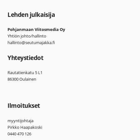
Lehden julkaisija
Pohjanmaan Viitosmedia Oy
Yhtiön johto/hallinto
hallinto@seutumajakka.fi
Yhteystiedot
Rautatienkatu 5 L1
86300 Oulainen
Ilmoitukset
myyntijohtaja
Pirkko Haapakoski
0440 470 126