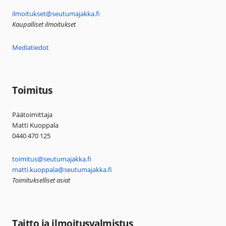
ilmoitukset@seutumajakka.fi
Kaupalliset ilmoitukset
Mediatiedot
Toimitus
Päätoimittaja
Matti Kuoppala
0440 470 125
toimitus@seutumajakka.fi
matti.kuoppala@seutumajakka.fi
Toimitukselliset asiat
Taitto ja ilmoitusvalmistus