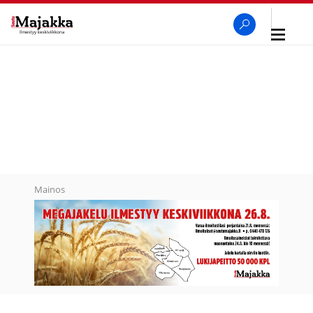
Avaa
navigaa
SeutuMajakka
Haku
Mainos