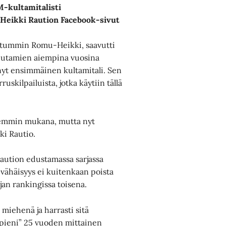
M-kultamitalisti
: Heikki Raution Facebook-sivut
 tutummin Romu-Heikki, saavutti
uutamien aiempina vuosina
nyt ensimmäinen kultamitali. Sen
kilpailuista, jotka käytiin tällä
aiemmin mukana, mutta nyt
kki Rautio.
 Raution edustamassa sarjassa
 vähäisyys ei kuitenkaan poista
jan rankingissa toisena.
miehenä ja harrasti sitä
”pieni” 25 vuoden mittainen