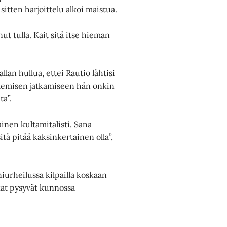
tten harjoittelu alkoi maistua.
ut tulla. Kait sitä itse hieman
lan hullua, ettei Rautio lähtisi
ilemisen jatkamiseen hän onkin
ta”.
ainen kultamitalisti. Sana
itä pitää kaksinkertainen olla”,
iurheilussa kilpailla koskaan
kat pysyvät kunnossa