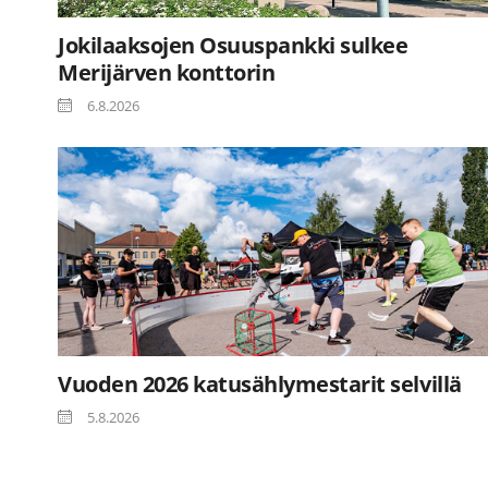
Jokilaaksojen Osuuspankki sulkee
Merijärven konttorin
6.8.2026
Vuoden 2026 katusählymestarit selvillä
5.8.2026