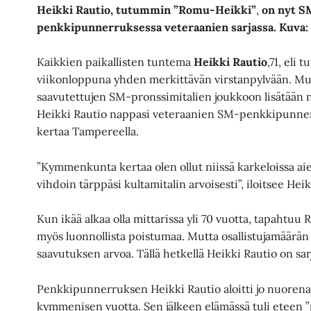
Heikki Rautio, tutummin ”Romu-Heikki”
,
on nyt S
penkkipunnerruksessa veteraanien
sarjassa. Kuva
Kaikkien paikallisten tuntema
Heikki Rautio
,71, eli
viikonloppuna yhden merkittävän virstanpylvään. M
saavutettujen SM-pronssimitalien joukkoon lisätään 
Heikki Rautio nappasi veteraanien SM-penkkipunnerrus
kertaa Tampereella.
”Kymmenkunta kertaa olen ollut niissä karkeloissa 
vihdoin tärppäsi kultamitalin arvoisesti”, iloitsee Hei
Kun ikää alkaa olla mittarissa yli 70 vuotta, tapahtuu
myös luonnollista poistumaa. Mutta osallistujamäärän
saavutuksen arvoa. Tällä hetkellä Heikki Rautio on sar
Penkkipunnerruksen Heikki Rautio aloitti jo nuorena 
kymmenisen vuotta. Sen jälkeen elämässä tuli eteen 