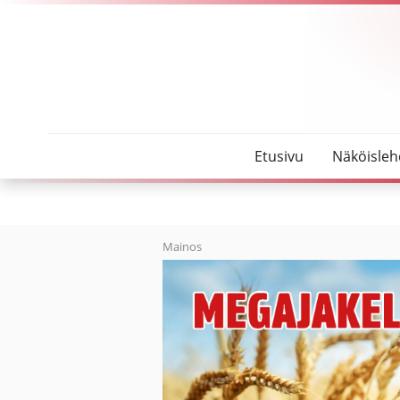
SeutuMajakka
”Romu-Heikki” nosti kultaa penkistä
Etusivu
Näköisleh
Mainos