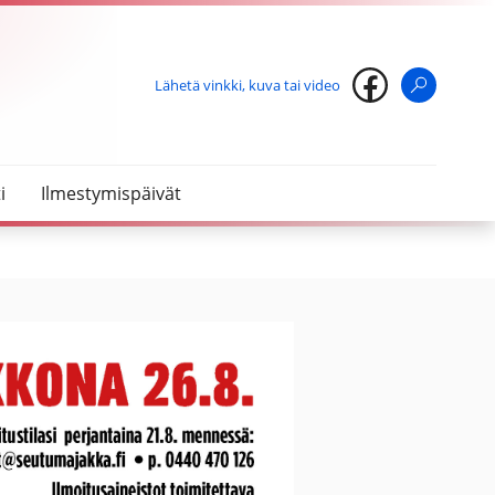
Lähetä vinkki, kuva tai video
Haku
i
Ilmestymispäivät