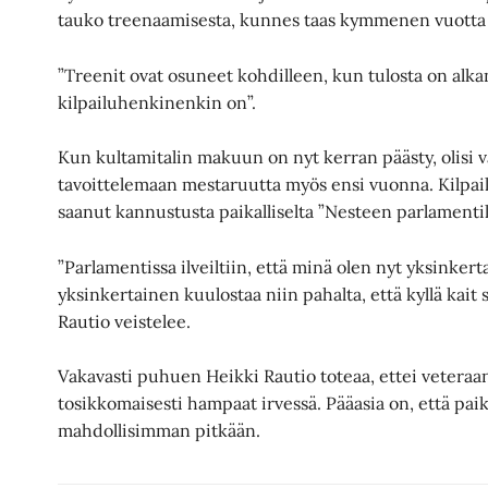
tauko treenaamisesta, kunnes taas kymmenen vuotta si
”Treenit ovat osuneet kohdilleen, kun tulosta on alkan
kilpailuhenkinenkin on”.
Kun kultamitalin makuun on nyt kerran päästy, olisi val
tavoittelemaan mestaruutta myös ensi vuonna. Kilpa
saanut kannustusta paikalliselta ”Nesteen parlamentil
”Parlamentissa ilveiltiin, että minä olen nyt yksinkert
yksinkertainen kuulostaa niin pahalta, että kyllä kait s
Rautio veistelee.
Vakavasti puhuen Heikki Rautio toteaa, ettei veteraan
tosikkomaisesti hampaat irvessä. Pääasia on, että pai
mahdollisimman pitkään.