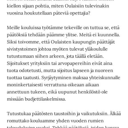
kiellon sijaan pohtia, miten Oulaisiin tulevinakin
vuosina houkutellaan päteviä opettajia?
Meille kouluissa työtämme tekeville on tuttua se, että
päätöksiä tehdään päämme ylitse. Meitä ei kuunnella.
Siksi toivomme, että Oulaisten kaupungin päättäjät
sivistystoimen johtoa myöten tulevat yläkoululle
tutustumaan siihen arkeen, jota täällä eletään.
Sijoitukset yrityksiin tai arvopapereihin eivät aina
tuota odotetusti, mutta sijoitus lapseen ja nuoreen
tuottaa taatusti. Syrjäytyminen maksaa yhteiskunnalle
moninkertaisesti verrattuna oikeaan aikaan
annettuun tukeen, eikä uupunut henkilöstö ole
missään budjettilaskelmissa.
Tutustukaa päätösten taustoihin ja vaikutuksiin. Älkää
romuttako kouluamme yhden vuoden rumien
talouslukujen vuoksi. Tehkää päätöksiä, joiden kanssa