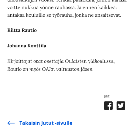
voitte nukkua yönne rauhassa. Ja ennen kaikkea:
antakaa kouluille se työrauha, jonka ne ansaitsevat.
Riitta Rautio
Johanna Konttila
Kirjoittajat ovat opettajia Oulaisten yläkoulussa
,
Rautio on myös OAJ:n valtuus
on jäsen
t
Jaa:
Takaisin Jutut -sivulle