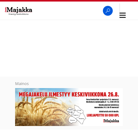
Avaa
navigaa
SeutuMajakka
Haku
Mainos