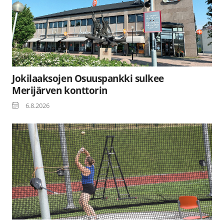
Jokilaaksojen Osuuspankki sulkee
Merijärven konttorin
6.8.2026