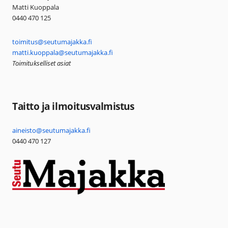
Matti Kuoppala
0440 470 125
toimitus@seutumajakka.fi
matti.kuoppala@seutumajakka.fi
Toimitukselliset asiat
Taitto ja ilmoitusvalmistus
aineisto@seutumajakka.fi
0440 470 127