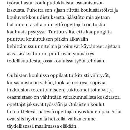
työrauhasta, koulupudokkaista, osaamistason
laskusta. Puhetta sen sijaan riittää koulusäästöistä ja
kouluverkkouudistuksesta. Säästötoimia ajetaan
hallinnon tasolta niin, että opettajilla on tukka
kauhusta pystyssä. Tuntuu siltä, että kaupungilta
puuttuu koulutuksen pitkän aikavälin
kehittämissuunnitelma ja toimivat käytänteet ajetaan
alas. Lisäksi tuntuu puuttuvan ymmärrys
todellisuudesta, jossa kouluissa työtä tehdään.
Oulaisten kouluissa oppilaat tutkitusti viihtyvät,
kiusaamista on vähän, luokkakoot ovat sopivia
inkluusion toteuttamiseen, tukitoimet toimivat ja
osaamistaso on vähintään valtakunnallista keskitasoa,
opettajat jaksavat työssään ja Oulaisten koulut
houkuttelevat päteviä opettajia myös kauempaa. Asiat
ovat siis hyvin tällä hetkellä, vaikka emme
täydellisessä maailmassa eläkään.