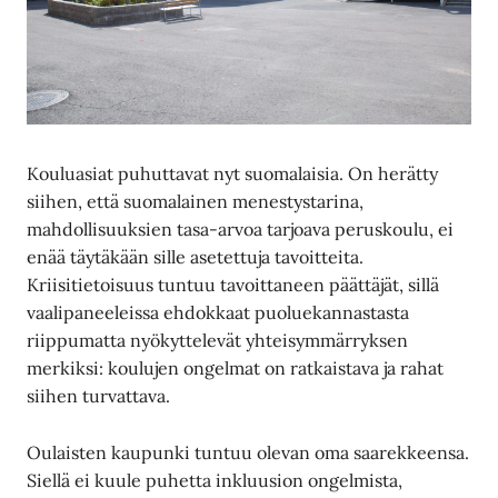
Kouluasiat puhuttavat nyt suomalaisia. On herätty
siihen, että suomalainen menestystarina,
mahdollisuuksien tasa-arvoa tarjoava peruskoulu, ei
enää täytäkään sille asetettuja tavoitteita.
Kriisitietoisuus tuntuu tavoittaneen päättäjät, sillä
vaalipaneeleissa ehdokkaat puoluekannastasta
riippumatta nyökyttelevät yhteisymmärryksen
merkiksi: koulujen ongelmat on ratkaistava ja rahat
siihen turvattava.
Oulaisten kaupunki tuntuu olevan oma saarekkeensa.
Siellä ei kuule puhetta inkluusion ongelmista,