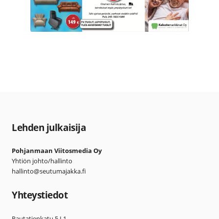
Lehden julkaisija
Pohjanmaan Viitosmedia Oy
Yhtiön johto/hallinto
hallinto@seutumajakka.fi
Yhteystiedot
Rautatienkatu 5 L1