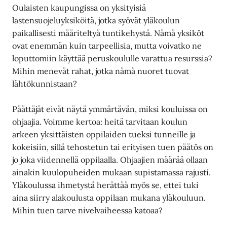
Oulaisten kaupungissa on yksityisiä
lastensuojeluyksiköitä, jotka syövät yläkoulun
paikallisesti määriteltyä tuntikehystä. Nämä yksiköt
ovat enemmän kuin tarpeellisia, mutta voivatko ne
loputtomiin käyttää peruskoululle varattua resurssia?
Mihin menevät rahat, jotka nämä nuoret tuovat
lähtökunnistaan?
Päättäjät eivät näytä ymmärtävän, miksi kouluissa on
ohjaajia. Voimme kertoa: heitä tarvitaan koulun
arkeen yksittäisten oppilaiden tueksi tunneille ja
kokeisiin, sillä tehostetun tai erityisen tuen päätös on
jo joka viidennellä oppilaalla. Ohjaajien määrää ollaan
ainakin kuulopuheiden mukaan supistamassa rajusti.
Yläkoulussa ihmetystä herättää myös se, ettei tuki
aina siirry alakoulusta oppilaan mukana yläkouluun.
Mihin tuen tarve nivelvaiheessa katoaa?