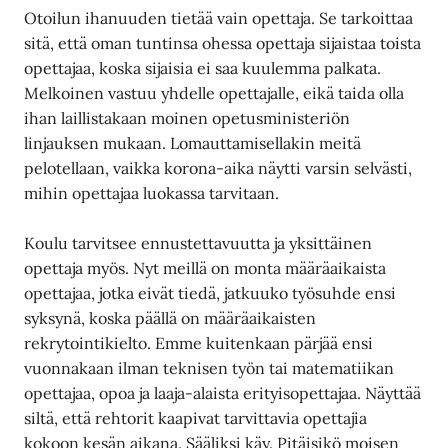
Otoilun ihanuuden tietää vain opettaja. Se tarkoittaa
sitä, että oman tuntinsa ohessa opettaja sijaistaa toista
opettajaa, koska sijaisia ei saa kuulemma palkata.
Melkoinen vastuu yhdelle opettajalle, eikä taida olla
ihan laillistakaan moinen opetusministeriön
linjauksen mukaan. Lomauttamisellakin meitä
pelotellaan, vaikka korona-aika näytti varsin selvästi,
mihin opettajaa luokassa tarvitaan.
Koulu tarvitsee ennustettavuutta ja yksittäinen
opettaja myös. Nyt meillä on monta määräaikaista
opettajaa, jotka eivät tiedä, jatkuuko työsuhde ensi
syksynä, koska päällä on määräaikaisten
rekrytointikielto. Emme kuitenkaan pärjää ensi
vuonnakaan ilman teknisen työn tai matematiikan
opettajaa, opoa ja laaja-alaista erityisopettajaa. Näyttää
siltä, että rehtorit kaapivat tarvittavia opettajia
kokoon kesän aikana. Sääliksi käy. Pitäisikö moisen