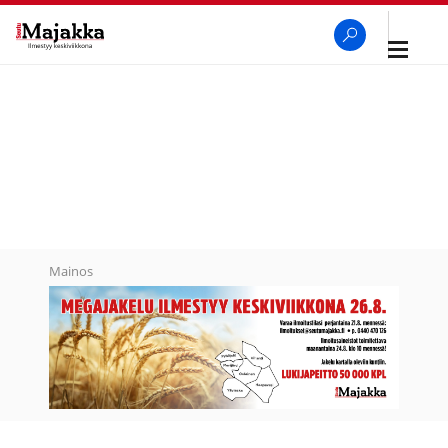
Avaa
navigaa
SeutuMajakka
Haku
Mainos