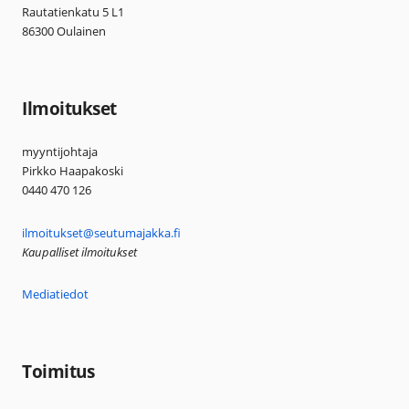
Rautatienkatu 5 L1
86300 Oulainen
Ilmoitukset
myyntijohtaja
Pirkko Haapakoski
0440 470 126
ilmoitukset@seutumajakka.fi
Kaupalliset ilmoitukset
Mediatiedot
Toimitus