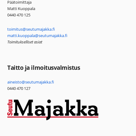
Päätoimittaja
Matti Kuoppala
0440 470 125
toimitus@seutumajakka.fi
matti.kuoppala@seutumajakka.fi
Toimitukselliset asiat
Taitto ja ilmoitusvalmistus
aineisto@seutumajakka.fi
0440 470 127