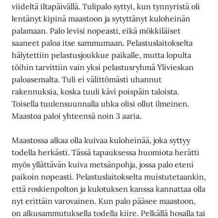
viideltä iltapäivällä. Tulipalo syttyi, kun tynnyristä oli
lentänyt kipinä maastoon ja sytyttänyt kuloheinän
palamaan. Palo levisi nopeasti, eikä mökkiläiset
saaneet paloa itse sammumaan. Pelastuslaitokselta
hälytettiin pelastusjoukkue paikalle, mutta lopulta
töihin tarvittiin vain yksi pelastusryhmä Ylivieskan
paloasemalta. Tuli ei välittömästi uhannut
rakennuksia, koska tuuli kävi poispäin taloista.
Toisella tuulensuunnalla uhka olisi ollut ilmeinen.
Maastoa paloi yhteensä noin 3 aaria.
Maastossa alkaa olla kuivaa kuloheinää, joka syttyy
todella herkästi. Tässä tapauksessa huomiota herätti
myös yllättävän kuiva metsänpohja, jossa palo eteni
paikoin nopeasti. Pelastuslaitokselta muistutetaankin,
että roskienpolton ja kulotuksen kanssa kannattaa olla
nyt erittäin varovainen. Kun palo pääsee maastoon,
on alkusammutuksella todella kiire. Pelkällä hosalla tai