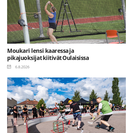
Moukari lensi kaaressa ja
pikajuoksijat kiitivät Oulaisissa
6.8.2026