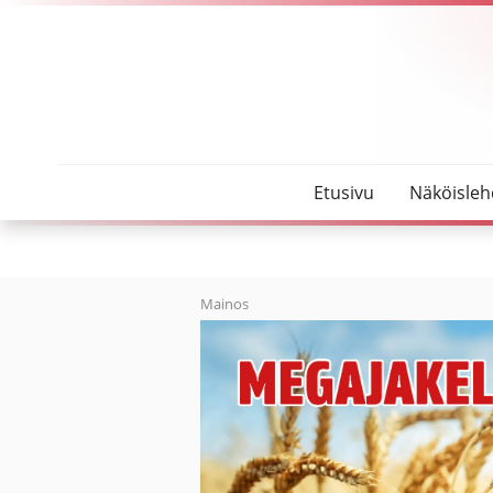
SeutuMajakka
Roskienpoltto ei pysynyt hallinnassa – maastopal
Etusivu
Näköisleh
Mainos