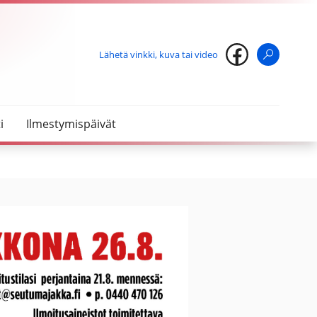
Lähetä vinkki, kuva tai video
Haku
i
Ilmestymispäivät