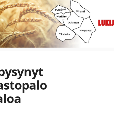
 pysynyt
astopalo
aloa