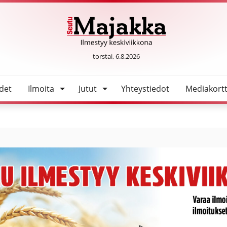
o uhkasi omakotitaloa Oulaisissa
SeutuMajakka
torstai, 6.8.2026
det
Ilmoita
Jutut
Yhteystiedot
Mediakortt