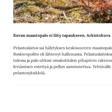
Kuvan maastopalo ei liity tapaukseen. Arkistokuva
Pelastuslaitos sai hälytyksen keskisuureen maastopalo
Roskienpoltto oli lähtenyt hallinnasta. Pelastuslaitok
tulessa ja palo uhkasi omakotitalon pihapiirin rakennu
leviämisen estettyä ja pellon sammutettua. Tehtävälle
pelastusyksikköä.