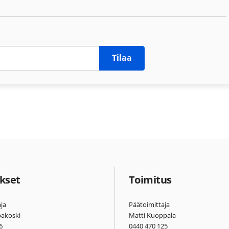
Tilaa
kset
Toimitus
ja
Päätoimittaja
pakoski
Matti Kuoppala
6
0440 470 125