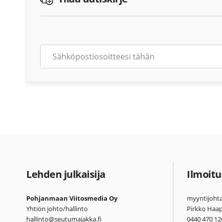
Lehden julkaisija
Ilmoitu
Pohjanmaan Viitosmedia Oy
myyntijohta
Yhtiön johto/hallinto
Pirkko Haa
hallinto@seutumajakka.fi
0440 470 12