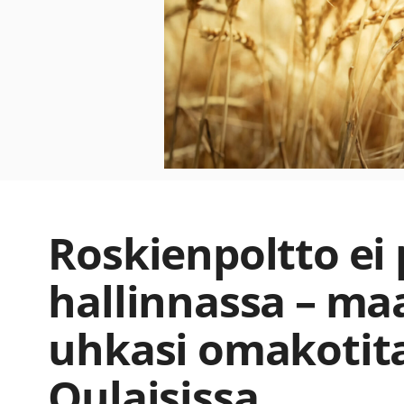
Roskienpoltto ei
hallinnassa – ma
uhkasi omakotit
Oulaisissa