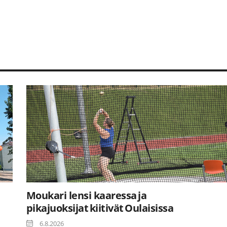
Moukari lensi kaaressa ja
pikajuoksijat kiitivät Oulaisissa
6.8.2026