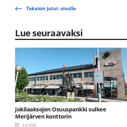
Takaisin Jutut -sivulle
Lue seuraavaksi
Jokilaaksojen Osuuspankki sulkee
Merijärven konttorin
6.8.2026