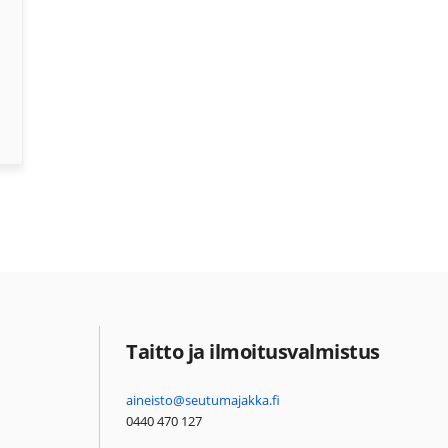
Taitto ja ilmoitusvalmistus
aineisto@seutumajakka.fi
0440 470 127