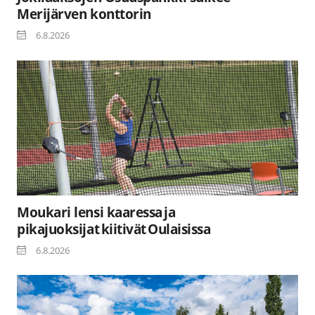
Merijärven konttorin
6.8.2026
Moukari lensi kaaressa ja
pikajuoksijat kiitivät Oulaisissa
6.8.2026