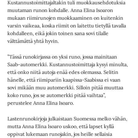
Kustannustoimittajaltakin tuli muokkausehdotuksia
muutaman runon kohdalle. Anna Elina Isoaron
mukaan riimirunojen muokkaaminen on kuitenkin
varsin vaikeaa, koska riimit on laitettu tietyllä tavalla
kohdalleen, eikä jokin toinen sana sovi tilalle
välttämättä yhtä hyvin.
”Tässä runokirjassa on yksi runo, jossa mainitaan
Saab-automerkki. Kustannustoimittaja kysyi minulta,
että onko niitä autoja enää edes olemassa. Selitin
hänelle, että riimipariin kaapissa-Saabissa ei vaan
sovi mikään muu automerkki. Silloin pitää muuttaa
koko runo, jos se automerkki pitää vaihtaa”,
perustelee Anna Elina Isoaro.
Lastenrunokirjoja julkaistaan Suomessa melko vähän,
mutta Anna Elina Isoaro uskoo, että lapset kyllä
oppivat lukemaan runojakin, jos heille sellaisia