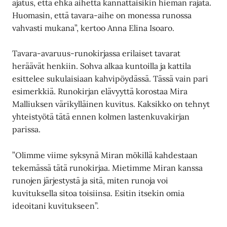
ajatus, että ehkä aihetta kannattaisikin hieman rajata.
Huomasin, että tavara-aihe on monessa runossa
vahvasti mukana”, kertoo Anna Elina Isoaro.
Tavara-avaruus-runokirjassa erilaiset tavarat
heräävät henkiin. Sohva alkaa kuntoilla ja kattila
esittelee sukulaisiaan kahvipöydässä. Tässä vain pari
esimerkkiä. Runokirjan elävyyttä korostaa Mira
Malliuksen värikylläinen kuvitus. Kaksikko on tehnyt
yhteistyötä tätä ennen kolmen lastenkuvakirjan
parissa.
”Olimme viime syksynä Miran mökillä kahdestaan
tekemässä tätä runokirjaa. Mietimme Miran kanssa
runojen järjestystä ja sitä, miten runoja voi
kuvituksella sitoa toisiinsa. Esitin itsekin omia
ideoitani kuvitukseen”.