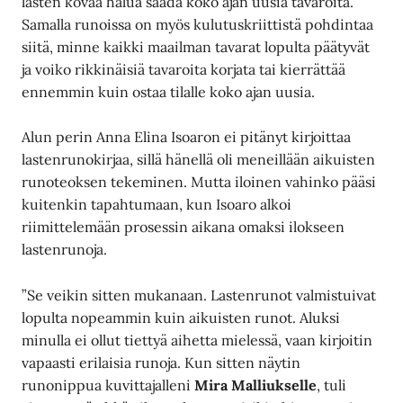
lasten kovaa halua saada koko ajan uusia tavaroita.
Samalla runoissa on myös kulutuskriittistä pohdintaa
siitä, minne kaikki maailman tavarat lopulta päätyvät
ja voiko rikkinäisiä tavaroita korjata tai kierrättää
ennemmin kuin ostaa tilalle koko ajan uusia.
Alun perin Anna Elina Isoaron ei pitänyt kirjoittaa
lastenrunokirjaa, sillä hänellä oli meneillään aikuisten
runoteoksen tekeminen. Mutta iloinen vahinko pääsi
kuitenkin tapahtumaan, kun Isoaro alkoi
riimittelemään prosessin aikana omaksi ilokseen
lastenrunoja.
”Se veikin sitten mukanaan. Lastenrunot valmistuivat
lopulta nopeammin kuin aikuisten runot. Aluksi
minulla ei ollut tiettyä aihetta mielessä, vaan kirjoitin
vapaasti erilaisia runoja. Kun sitten näytin
runonippua kuvittajalleni
Mira Malliukselle
, tuli