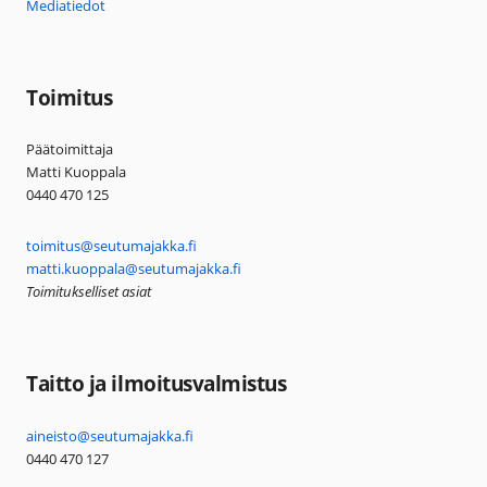
Mediatiedot
Toimitus
Päätoimittaja
Matti Kuoppala
0440 470 125
toimitus@seutumajakka.fi
matti.kuoppala@seutumajakka.fi
Toimitukselliset asiat
Taitto ja ilmoitusvalmistus
aineisto@seutumajakka.fi
0440 470 127