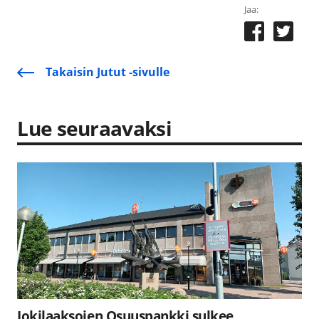
Jaa:
Takaisin Jutut -sivulle
Lue seuraavaksi
Jokilaaksojen Osuuspankki sulkee