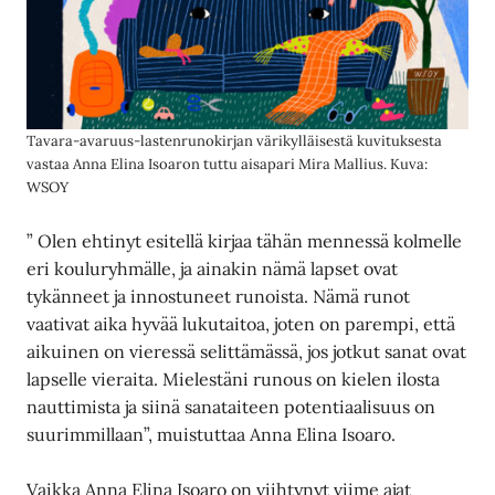
Tavara-avaruus-lastenrunokirjan värikylläisestä kuvituksesta
vastaa Anna Elina Isoaron tuttu aisapari Mira Mallius. Kuva:
WSOY
” Olen ehtinyt esitellä kirjaa tähän mennessä kolmelle
eri kouluryhmälle, ja ainakin nämä lapset ovat
tykänneet ja innostuneet runoista. Nämä runot
vaativat aika hyvää lukutaitoa, joten on parempi, että
aikuinen on vieressä selittämässä, jos jotkut sanat ovat
lapselle vieraita. Mielestäni runous on kielen ilosta
nauttimista ja siinä sanataiteen potentiaalisuus on
suurimmillaan”, muistuttaa Anna Elina Isoaro.
Vaikka Anna Elina Isoaro on viihtynyt viime ajat