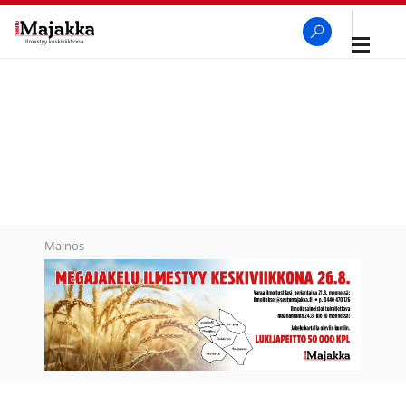
Avaa
navigaa
SeutuMajakka
Haku
Mainos