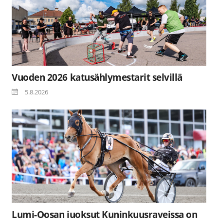
Vuoden 2026 katusählymestarit selvillä
5.8.2026
Lumi-Oosan juoksut Kuninkuusraveissa on