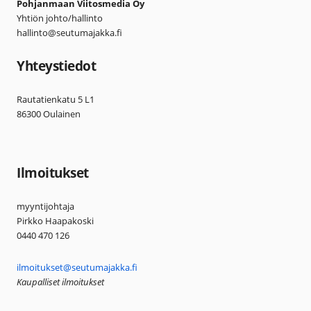
Pohjanmaan Viitosmedia Oy
Yhtiön johto/hallinto
hallinto@seutumajakka.fi
Yhteystiedot
Rautatienkatu 5 L1
86300 Oulainen
Ilmoitukset
myyntijohtaja
Pirkko Haapakoski
0440 470 126
ilmoitukset@seutumajakka.fi
Kaupalliset ilmoitukset