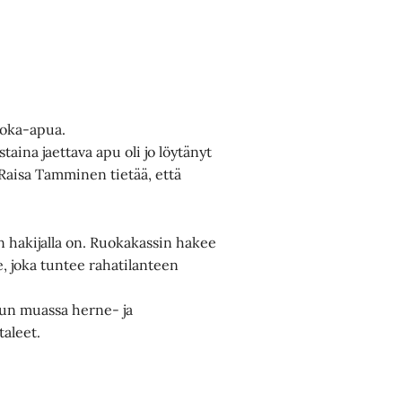
uoka-apua.
taina jaettava apu oli jo löytänyt
Raisa Tamminen tietää, että
in hakijalla on. Ruokakassin hakee
Se, joka tuntee rahatilanteen
uun muassa herne- ja
taleet.