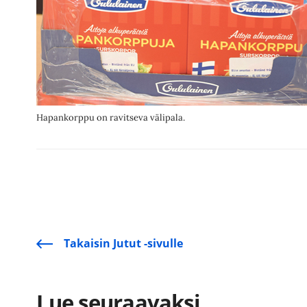
Hapankorppu on ravitseva välipala.
Takaisin Jutut -sivulle
Lue seuraavaksi