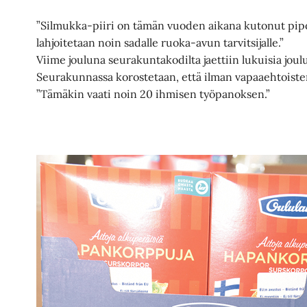
”Silmukka-piiri on tämän vuoden aikana kutonut pipoja
lahjoitetaan noin sadalle ruoka-avun tarvitsijalle.”
Viime jouluna seurakuntakodilta jaettiin lukuisia joul
Seurakunnassa korostetaan, että ilman vapaaehtoisten 
”Tämäkin vaati noin 20 ihmisen työpanoksen.”