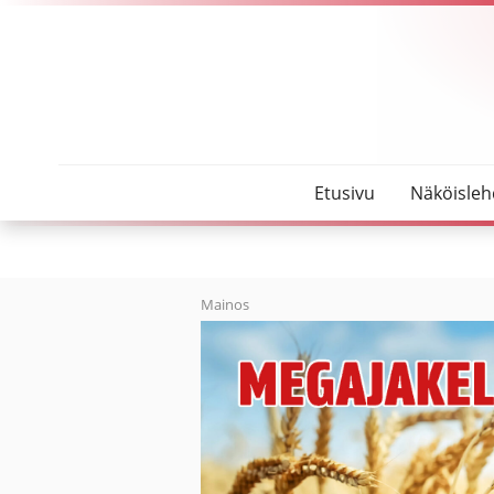
SeutuMajakka
Ruoka-apu tuli ja meni
Etusivu
Näköisleh
Mainos