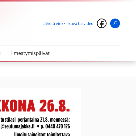
Lähetä vinkki, kuva tai video
Haku
i
Ilmestymispäivät