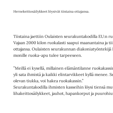
Hernekeittosäilykkeet löysivät tiistaina ottajansa.
Tiistaina jaettiin Oulaisten seurakuntakodilla EU:n r
Vajaan 2000 kilon ruokalasti saapui maanantaina ja tiis
ottajansa. Oulaisten seurakunnan diakoniatyöntekijä 
monille ruoka-apu tulee tarpeeseen.
”Meillä ei kysellä, millainen elämäntilanne ruokakass
yli sata ihmistä ja kaikki elintarvikkeet kyllä menee. 
olevan tiukka, voi hakea ruokakassin.”
Seurakuntakodilla ihmisten kasseihin löysi tiensä m
lihakeittosäilykkeet, jauhot, hapankorput ja puurohiu